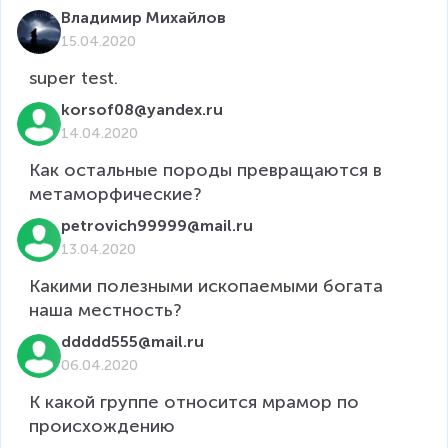
Владимир Михайлов
15.04.2020
korsof08@yandex.ru
14.04.2020
Как остальные породы превращаются в 
метаморфические?
petrovich99999@mail.ru
13.04.2020
Какими полезными ископаемыми богата 
наша местность?
ddddd555@mail.ru
06.04.2020
К какой группе относится мрамор по 
происхождению