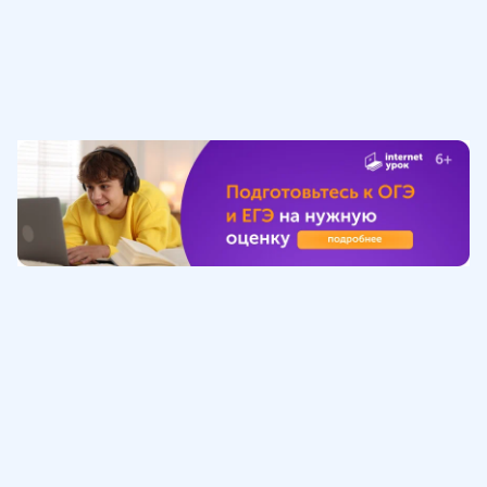
Обучение
ИнтернетУрок
Помощь