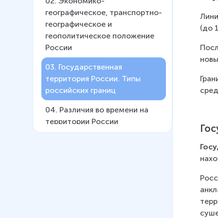
02
.
Экономико-
географическое, транспортно-
Лини
географическое и
(до 
геополитическое положение
Посл
России
новы
03
.
Государственная
Гран
территория России. Типы
сред
российских границ
04
.
Различия во времени на
территории России
Гос
05
.
Административно-
Гос
территориальное устройство
нахо
России
12 мин
Росс
анкл
06
.
Страны – соседи России
терр
14 мин
суше