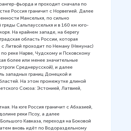
рангер-фьорда и проходит сначала по 
стке Россия граничит с Норвегией. Далее 
енности Манселькя, по сильно 
 гряды Сальпаусселькя и в 160 км юго-
ря. На крайнем западе, на берегу 
градская область России, которая 
 с Литвой проходит по Неману (Нямунас) 
 по реке Нарве, Чудскому и Псковскому 
ая более или менее значительные 
троги Среднерусской), и далее 
ль западных границ Донецкой и 
бластей. На этом промежутке длиной 
етского Союза: Эстонией, Латвией, 
ая. На юге Россия граничит с Абхазией, 
олине реки Псоу, а далее 
Большого Кавказа, переходя на Боковой 
затем вновь идёт по Водораздельному 