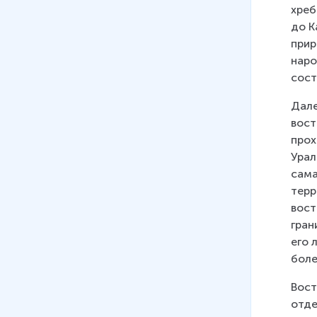
хреб
до К
прир
наро
сост
Дале
вост
прох
Урал
сама
терр
вост
гран
его 
боле
Вост
отде