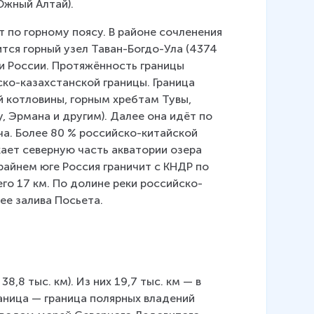
Южный Алтай).
т по горному поясу. В районе сочленения 
ся горный узел Таван-Богдо-Ула (4374 
 и России. Протяжённость границы 
ко-казахстанской границы. Граница 
 котловины, горным хребтам Тувы, 
 Эрмана и другим). Далее она идёт по 
ча. Более 80 % российско-китайской 
ает северную часть акватории озера 
райнем юге Россия граничит с КНДР по 
го 17 км. По долине реки российско-
ее залива Посьета.
,8 тыс. км). Из них 19,7 тыс. км — в 
ница — граница полярных владений 