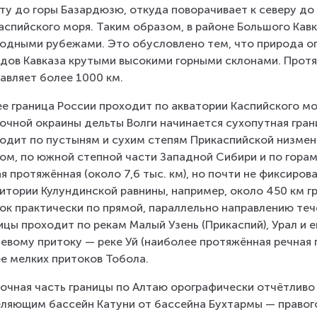
ту до горы Базардюзю, откуда поворачивает к северу до
аспийского моря. Таким образом, в районе Большого Кавк
одными рубежами. Это обусловлено тем, что природа о
дов Кавказа крутыми высокими горными склонами. Протя
авляет более 1000 км.
е граница России проходит по акватории Каспийского мо
очной окраины дельты Волги начинается сухопутная гран
одит по пустыням и сухим степям Прикаспийской низменн
ом, по южной степной части Западной Сибири и по горам 
я протяжённая (около 7,6 тыс. км), но почти не фиксиро
итории Кулундинской равнины, например, около 450 км г
ок практически по прямой, параллельно направлению теч
ицы проходит по рекам Малый Узень (Прикаспий), Урал и е
левому притоку — реке Уй (наиболее протяжённая речная г
е мелких притоков Тобола.
очная часть границы по Алтаю орографически отчётливо 
ляющим бассейн Катуни от бассейна Бухтармы — правого