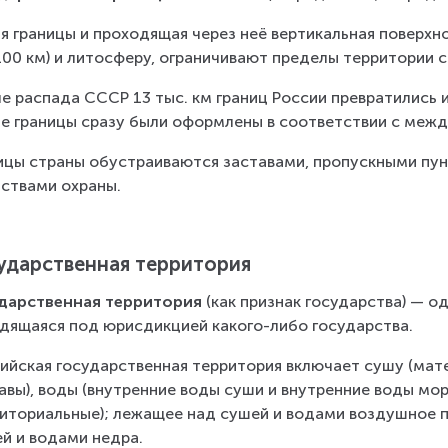
я границы и проходящая через неё вертикальная поверхн
100 км) и литосферу, ограничивают пределы территории 
е распада СССР 13 тыс. км границ России превратились и
е границы сразу были оформлены в соответствии с меж
ицы страны обустраиваются заставами, пропускными пун
ствами охраны.
ударственная территория
ударственная территория
 (как признак государства) — о
дящаяся под юрисдикцией какого-либо государства.
ийская государственная территория включает сушу (мате
авы), воды (внутренние воды суши и внутренние воды море
иториальные); лежащее над сушей и водами воздушное 
й и водами недра.