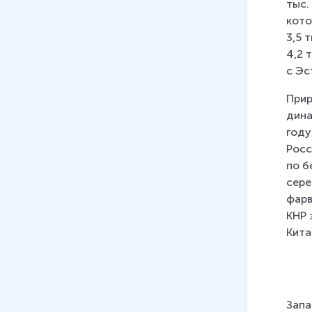
тыс.
кото
3,5 
4,2 
с Эс
Прир
дина
году
Росс
по б
сере
фарв
КНР 
Китаю
Запа