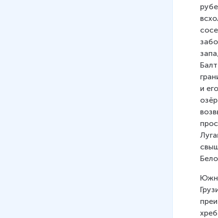
рубе
всхо
сосе
забо
запа
Балт
гран
и ег
озёр
возв
прос
Луга
свыш
Бело
Южна
Груз
преи
хреб