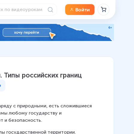
Войти
. Типы российских границ
е
аряду с природными, есть сложившиеся 
имы любому государству и 
т и безопасность.
лы государственной территории.