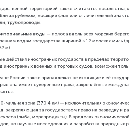
дарственной территорией также считаются посольства, 
бли за рубежом, носящие флаг или отличительный знак г
ли, трубопроводы.
риториальные воды
 — полоса вдоль всех морских берег
ренним водам государства шириной в 12 морских миль (пр
52 м).
е действия иностранных государств в пределах террито
д иностранных военных и торговых судов, возможен толь
еане России также принадлежат не входящие в её госуда
рые она имеет суверенные права, закреплённые междуна
сятся:
00-мильная зона (370,4 км) — исключительная экономиче
од, закрепляющая за государством право на разведку и р
есурсов (рыба, морепродукты). В пределах экономическо
удов, но научные исследования и разработка природных 