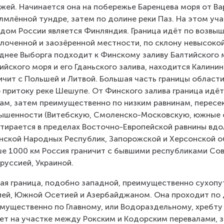
жей. Начинается она на побережье Баренцева моря от Ва
лмлённой тундре, затем по долине реки Паз. На этом уча
дом России является Финляндия. Граница идёт по возвыш
лоченной и заозёренной местности, по склону невысокой
днее Выборга подходит к Финскому заливу Балтийского мо
ийского моря и его Гданьского залива, находится Калинин
ичит с Польшей и Литвой. Большая часть границы области
о притоку реке Шешупе. От Финского залива граница идёт
ам, затем преимущественно по низким равнинам, пересек
ышенности (Витебскую, Смоленско-Московскую, южные о
тирается в пределах Восточно-Европейской равнины вдо
нской Народных Республик, Запорожской и Херсонской о
е 1000 км Россия граничит с бывшими республиками Сов
руссией, Украиной.
я граница, подобно западной, преимущественно сухопутн
ией, Южной Осетией и Азербайджаном. Она проходит по д
мущественно по Главному, или Водораздельному, хребту 
ет на участке между Рокским и Кодорским перевалами, 