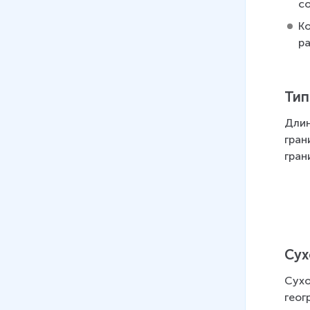
с
К
р
Тип
Длин
гран
гран
Сух
Сухо
геог