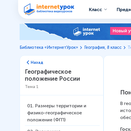
Класс
Пред
Библиотека «ИнтернетУрок»
География, 8 класс
Т
Назад
Географическое
положение России
Тема
1
Пон
В ге
01
.
Размеры территории и
исто
физико-географическое
обес
положение (ФГП)
Госу