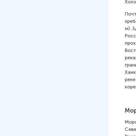
Холз
Почт
хреб
м). 
Росс
прох
Вост
река
гран
Ханк
реке
коре
Мор
Морс
Севе