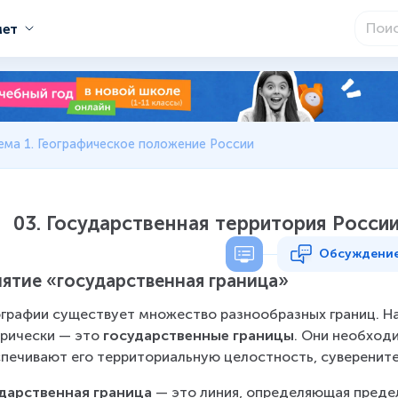
мет
ема 1. Географическое положение России
03. Государственная территория России
Обсуждени
ятие «государственная граница»
ографии существует множество разнообразных границ. Н
рически — это 
государственные границы
. Они необход
печивают его территориальную целостность, суверените
дарственная граница
 — это линия, определяющая преде