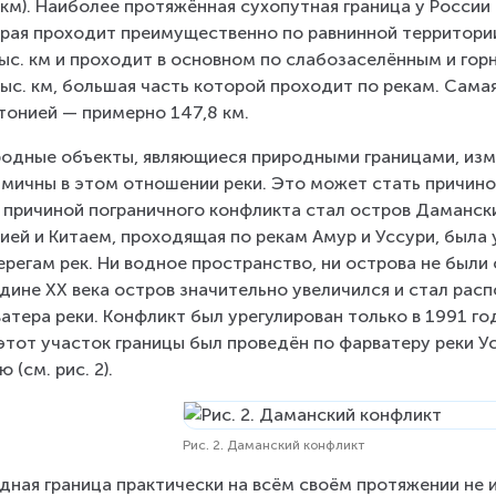
 км). Наиболее протяжённая сухопутная граница у России 
рая проходит преимущественно по равнинной территории
тыс. км и проходит в основном по слабозаселённым и гор
тыс. км, большая часть которой проходит по рекам. Сама
тонией — примерно 147,8 км.
одные объекты, являющиеся природными границами, изм
мичны в этом отношении реки. Это может стать причиной
 причиной пограничного конфликта стал остров Дамански
ией и Китаем, проходящая по рекам Амур и Уссури, была 
ерегам рек. Ни водное пространство, ни острова не были
дине XX века остров значительно увеличился и стал расп
атера реки. Конфликт был урегулирован только в 1991 г
этот участок границы был проведён по фарватеру реки У
 (см. рис. 2).
Рис. 2. Даманский конфликт
дная граница практически на всём своём протяжении не