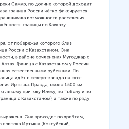
 реки Самур, по долине которой доходит 
аза граница России чётко фиксируется 
граничивала возможности расселения 
жённость границы по Кавказу 
ря, от побережья которого близ 
ица России с Казахстаном. Она 
ости, в районе сочленения Мугоджар с 
Алтая. Граница с Казахстаном у России 
ванная естественными рубежами. По 
раница идёт с северо-запада на юго-
ения Иртыша. Правда, около 1500 км 
го левому притоку Илеку, по Тоболу и по 
раница с Казахстаном), а также по ряду 
выражена. Она проходит по хребтам, 
 притока Иртыша (Коксуйский, 