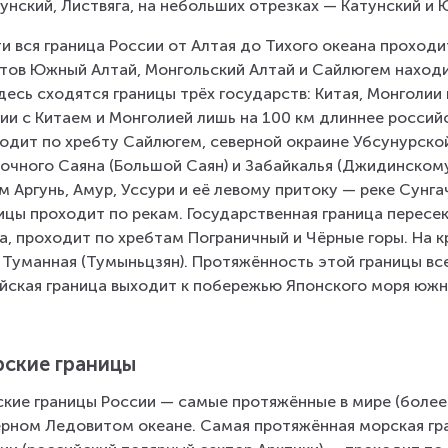
унский, Листвяга, на небольших отрезках — Катунский и 
и вся граница России от Алтая до Тихого океана проходи
тов Южный Алтай, Монгольский Алтай и Сайлюгем находит
Здесь сходятся границы трёх государств: Китая, Монголии
ии с Китаем и Монголией лишь на 100 км длиннее российс
одит по хребту Сайлюгем, северной окраине Убсунурской
очного Саяна (Большой Саян) и Забайкалья (Джидинскому,
м Аргунь, Амур, Уссури и её левому притоку — реке Сунга
ицы проходит по рекам. Государственная граница пересек
а, проходит по хребтам Пограничный и Чёрные горы. На к
 Туманная (Тумыньцзян). Протяжённость этой границы все
йская граница выходит к побережью Японского моря южн
ские границы
кие границы России — самые протяжённые в мире (более 38
рном Ледовитом океане. Самая протяжённая морская гра