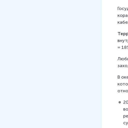
Госу
кора
кабе
Тер
внут
= 18
Любы
захо
В ок
кото
отно
2
в
р
с