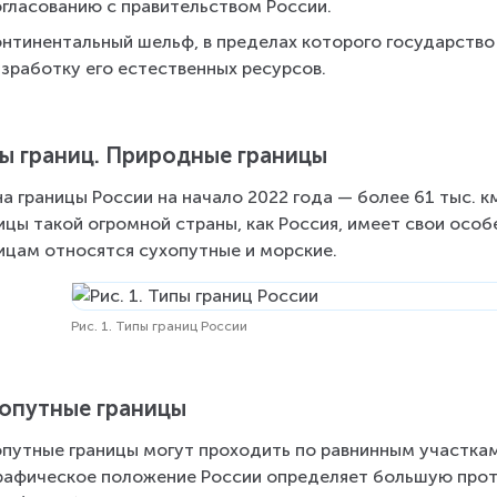
огласованию с правительством России.
онтинентальный шельф, в пределах которого государство 
азработку его естественных ресурсов.
ы границ. Природные границы
а границы России на начало 2022 года — более 61 тыс. к
ицы такой огромной страны, как Россия, имеет свои особе
ицам относятся сухопутные и морские.
Рис. 1. Типы границ России
опутные границы
путные границы могут проходить по равнинным участкам,
рафическое положение России определяет большую протя