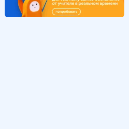
Обучение
ИнтернетУрок
Помощь
© ИнтернетУрок, 2009-
2026
8 (800) 775-41-21
info@interneturok.ru
101 000, г. Москва а/я 711 ООО «ИНТЕРДА»
Соглашение о пользовании сайтом
Сведения об образовательной программе