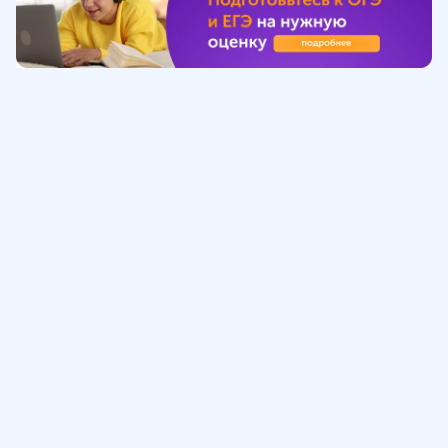
Обучение
ИнтернетУрок
Помощь
© ИнтернетУрок, 2009-
2026
8 (800) 775-41-21
info@interneturok.ru
101 000, г. Москва а/я 711 ООО «ИНТЕРДА»
Соглашение о пользовании сайтом
Сведения об образовательной программе