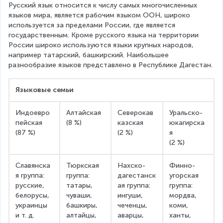
Русский язык относится к числу самых многочисленных 
языков мира, является рабочим языком ООН, широко 
используется за пределами России, где является 
государственным. Кроме русского языка на территории 
России широко используются языки крупных народов, 
например татарский, башкирский. Наибольшее 
разнообразие языков представлено в Республике Дагестан.
Языковые семьи
Индоевро
Алтайская
Северокав
Уральско-
пейская
(8 %)
казская
юкагирска
(87 %)
(2 %)
я
(2 %)
Славянска
Тюркская 
Нахско-
Финно-
я группа:
группа: 
дагестанск
угорская 
русские, 
татары, 
ая группа:
группа:
белорусы, 
чуваши, 
ингуши, 
мордва, 
украинцы 
башкиры, 
чеченцы, 
коми, 
и т. д.
алтайцы, 
аварцы, 
ханты, 