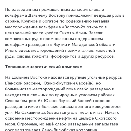
По разведанным промышленным запасам олова и 
вольфрама Дальнему Востоку принадлежит ведущая роль в 
стране. Крупное и богатое по содержанию металла 
месторождение вольфрама «Восток-2» открыто в 
центральной части хребта Сихотэ-Алинь. Залежи 
комплексных руд с промышленным содержанием 
вольфрама разведаны в Якутии и Магаданской области. 
Много здесь месторождений полиметаллов, железной 
руды, слюды, графита, фосфоритов и других ресурсов.
Топливно-энергетический комплекс
На Дальнем Востоке находятся крупные угольные ресурсы 
(Ленский бассейн, Южно-Якутский бассейн), но 
большинство месторождений пока слабо разведано и 
находится в сложных по природным условиям районах 
Севера (см. рис. 6). Южно-Якутский бассейн хорошо 
разведан и имеет большие запасы ценного коксующегося 
угля. На Сахалине добываются уголь, нефть и газ. Начато 
освоение месторождений нефти на шельфе Охотского 
моря. Огромные, но ещё слабо разведанные запасы газа 
сосредоточивает Лено-Вилюйская котловина.