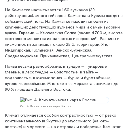
На Камчатке насчитывается 160 вулканов (29 
действующих), много гейзеров. Камчатка и Курилы входят в 
сейсмический пояс. На Камчатке находится один из 
крупнейших действующих вулканов мира и самый высокий 
вулкан Евразии — Ключевская Сопка (около 4700 м, высота 
постоянно меняется из-за частых извержений). Равнины и 
низменности занимают около 25 % территории: Яно-
Индигирская, Колымская, Зейско-Бурейская, 
Среднеамурская, Приханкайская, Центральноякутская.
Почвы весьма разнообразны: в тундре — тундровые 
глеевые, в лесотундре — болотистые, в тайге — 
подзолистые, в южных зонах — бурые и буротаёжные, 
лугово-чернозёмные. Многолетняя мерзлота занимает до 
90 % площади Дальнего Востока.
Рис. 4. Климатическая карта России
Климат отличается особой контрастностью — от резко 
континентального (в Якутии) до муссонного (на юго-
востоке) и морского — на островах и побережье Камчатки 