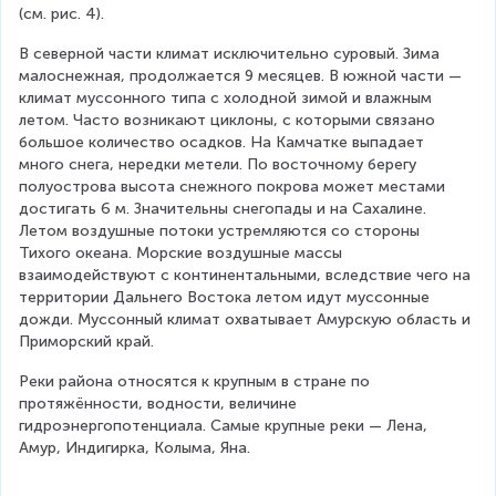
(см. рис. 4).
В северной части климат исключительно суровый. Зима 
малоснежная, продолжается 9 месяцев. В южной части — 
климат муссонного типа с холодной зимой и влажным 
летом. Часто возникают циклоны, с которыми связано 
большое количество осадков. На Камчатке выпадает 
много снега, нередки метели. По восточному берегу 
полуострова высота снежного покрова может местами 
достигать 6 м. Значительны снегопады и на Сахалине. 
Летом воздушные потоки устремляются со стороны 
Тихого океана. Морские воздушные массы 
взаимодействуют с континентальными, вследствие чего на 
территории Дальнего Востока летом идут муссонные 
дожди. Муссонный климат охватывает Амурскую область и 
Приморский край.
Реки района относятся к крупным в стране по 
протяжённости, водности, величине 
гидроэнергопотенциала. Самые крупные реки — Лена, 
Амур, Индигирка, Колыма, Яна.