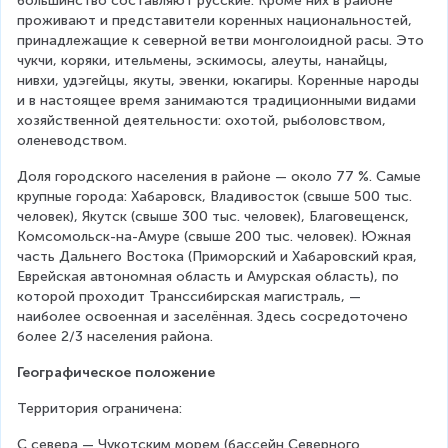
большинство составляют русские. Кроме них в районе 
проживают и представители коренных национальностей, 
принадлежащие к северной ветви монголоидной расы. Это 
чукчи, коряки, ительмены, эскимосы, алеуты, нанайцы, 
нивхи, удэгейцы, якуты, эвенки, юкагиры. Коренные народы 
и в настоящее время занимаются традиционными видами 
хозяйственной деятельности: охотой, рыболовством, 
оленеводством.
Доля городского населения в районе — около 77 %. Самые 
крупные города: Хабаровск, Владивосток (свыше 500 тыс. 
человек), Якутск (свыше 300 тыс. человек), Благовещенск, 
Комсомольск-на-Амуре (свыше 200 тыс. человек). Южная 
часть Дальнего Востока (Приморский и Хабаровский края, 
Еврейская автономная область и Амурская область), по 
которой проходит Транссибирская магистраль, — 
наиболее освоенная и заселённая. Здесь сосредоточено 
более 2/3 населения района.
Географическое положение
Территория ограничена:
С севера — Чукотским морем (бассейн Северного 