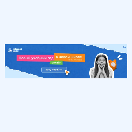
Обучение
ИнтернетУрок