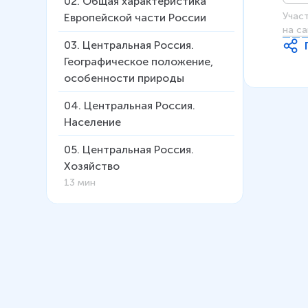
02
.
Общая характеристика
Учас
Европейской части России
на са
03
.
Центральная Россия.
Географическое положение,
особенности природы
04
.
Центральная Россия.
Население
05
.
Центральная Россия.
Хозяйство
13 мин
06
.
Европейский Север.
Географическое положение,
основные черты природы
07
.
Европейский Север.
Население и хозяйство