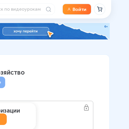
Войти
озяйство
е
ризации