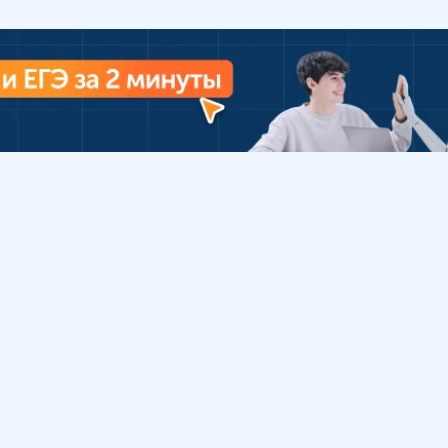
Урок
Помощь
Обратиться в поддержку
ософия
Вопросы и ответы
Инструкция по работе
с системой