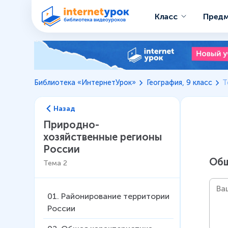
Класс
Пред
Библиотека «ИнтернетУрок»
География, 9 класс
Т
Назад
Природно-
хозяйственные регионы
России
Общ
Тема
2
01
.
Районирование территории
России