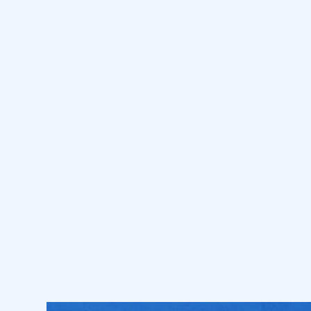
технологические особенности
8 мин
12
.
Машиностроительный
комплекс. География
машиностроения
9 мин
13
.
Оборонно-промышленный
комплекс
14
.
Агропромышленный
комплекс состав, значение.
Сельское хозяйство
15
.
География сельского
хозяйства, зерновое
хозяйство России
16
.
География сельского