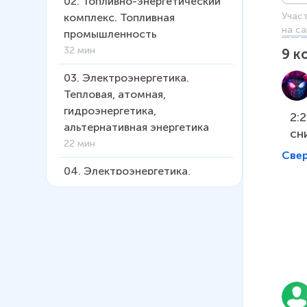
02
.
Топливно-энергетический
Учас
комплекс. Топливная
на са
промышленность
32 мин
9
к
03
.
Электроэнергетика.
Тепловая, атомная,
гидроэнергетика,
2:
альтернативная энергетика
сн
22 мин
Све
04
.
Электроэнергетика,
тепловая и атомная
05
.
Электроэнергетика,
гидроэнергетика,
альтернативная энергетика
06
.
Металлургический
комплекс: состав, значение,