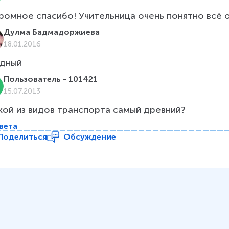
ромное спасибо! Учительница очень понятно всё объясн
Дулма Бадмадоржиева
18.01.2016
дный
Пользователь - 101421
15.07.2013
кой из видов транспорта самый древний?
вета
Поделиться
Обсуждение