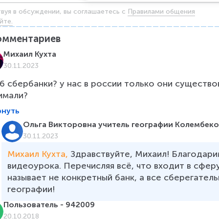
твуя в обсуждении, вы соглашаетесь c
Правилами общения
йте.
омментариев
Михаил Кухта
30.11.2023
26 сбербанки? у нас в россии только они существо
имали?
рнуть
Ольга Викторовна учитель географии Колембек
30.11.2023
Михаил Кухта, 
Здравствуйте, Михаил! Благодари
видеоурока. Перечисляя всё, что входит в сферу
называет не конкретный банк, а все сберегатель
географии!
Пользователь - 942009
20.10.2018