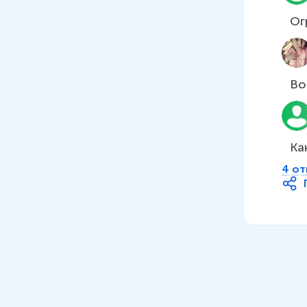
факторы размещения
10 мин
Ог
07
.
География
металлургического комплекса
Во
08
.
Химико-лесной комплекс.
Химическая промышленность.
География химической
промышленности
Ка
21 мин
4 от
09
.
Химический комплекс.
География химической
промышленности
10
.
Лесная промышленность
14 мин
11
.
Машиностроительный
комплекс: состав, значение и