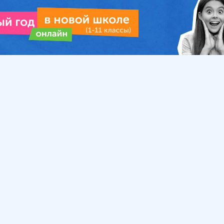
Урок
Помощь
Обратиться в поддержку
ософия
Вопросы и ответы
Инструкция по работе
с системой
Приемная директора
 родителей