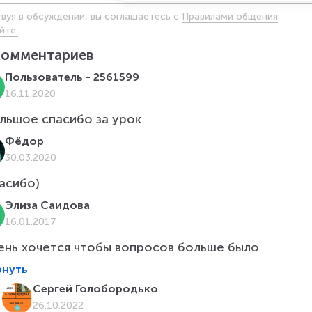
твуя в обсуждении, вы соглашаетесь c
Правилами общения
йте.
комментариев
Пользователь - 2561599
16.11.2020
льшое спасибо за урок
Фёдор
30.03.2020
асибо)
Элиза Саидова
16.01.2017
ень хочется чтобы вопросов больше было
рнуть
Сергей Голобородько
26.10.2022