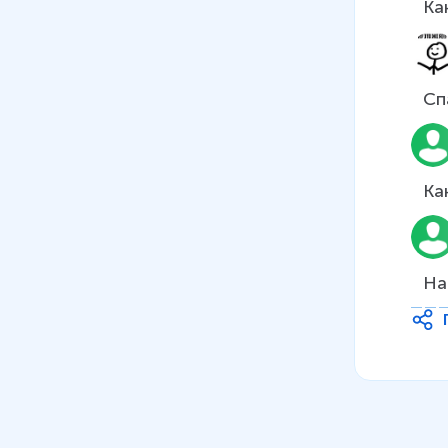
Ка
технологические особенности
8 мин
12
.
Машиностроительный
Сп
комплекс. География
машиностроения
9 мин
Ка
13
.
Оборонно-промышленный
комплекс
14
.
Агропромышленный
На
комплекс состав, значение.
Сельское хозяйство
15
.
География сельского
хозяйства, зерновое
хозяйство России
16
.
География сельского