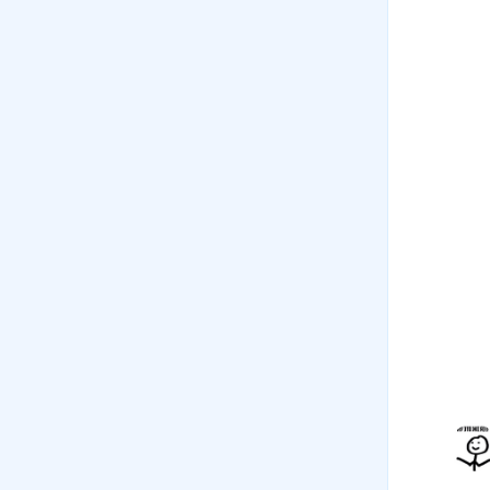
факторы размещения
10 мин
07
.
География
металлургического комплекса
08
.
Химико-лесной комплекс.
Химическая промышленность.
География химической
промышленности
21 мин
09
.
Химический комплекс.
География химической
промышленности
10
.
Лесная промышленность
14 мин
11
.
Машиностроительный
комплекс: состав, значение и