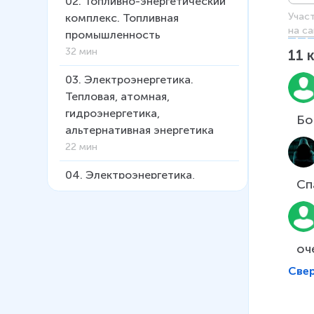
02
.
Топливно-энергетический
Учас
комплекс. Топливная
на са
промышленность
32 мин
11
03
.
Электроэнергетика.
Тепловая, атомная,
гидроэнергетика,
Бо
альтернативная энергетика
22 мин
04
.
Электроэнергетика,
Сп
тепловая и атомная
05
.
Электроэнергетика,
гидроэнергетика,
оч
альтернативная энергетика
Све
06
.
Металлургический
комплекс: состав, значение,