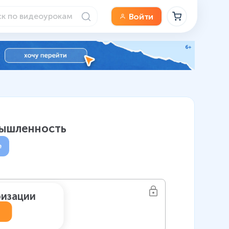
Войти
мышленность
е
ризации