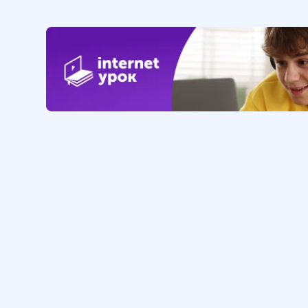
12 мин
21
.
Водный и другие виды
транспорта
22
.
Связь
10 мин
23
.
Отрасли социальной
инфраструктуры
24
.
АПК. Состав, значение.
Сельское хозяйство
25 мин
Обучение
Интернет
Личный кабинет
О нас
Библиотека уроков
Наша фил
Домашняя школа
О школе