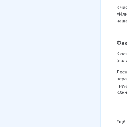
К чи
«Или
наше
Фак
К ос
(нал
Лесн
нера
труд
Южно
Ещё 