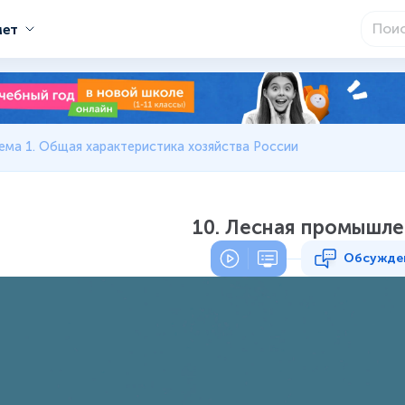
мет
ема 1. Общая характеристика хозяйства России
10. Лесная промышле
Обсужде