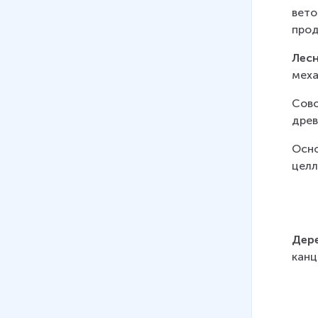
хозяйства. Технические
вето
культуры и животноводство
прод
17
.
География сельского
Лес
хозяйства. Зерновое
меха
хозяйство России.
Сово
Технические культуры и
древ
животноводство (полный
урок)
Осно
35 мин
целл
18
.
Легкая и пищевая
промышленность
19
.
Инфраструктурный
Дер
комплекс состав, значение.
канц
Виды транспорта
12 мин
20
.
Сухопутный транспорт