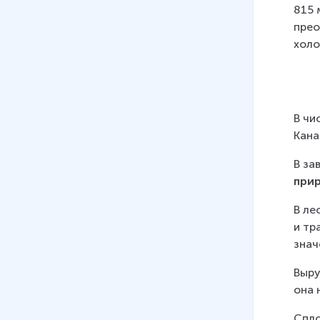
факторы размещения
815 
10 мин
прео
холо
07
.
География
металлургического комплекса
08
.
Химико-лесной комплекс.
Химическая промышленность.
В чи
География химической
Кана
промышленности
21 мин
В за
при
09
.
Химический комплекс.
География химической
В ле
промышленности
и тр
знач
10
.
Лесная промышленность
14 мин
Выру
она 
11
.
Машиностроительный
комплекс: состав, значение и
Спло