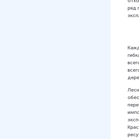
отхо
ряд 
эксп
Кажд
гибк
всег
всег
дере
Лесн
обес
пере
импо
эксп
Крас
ресу