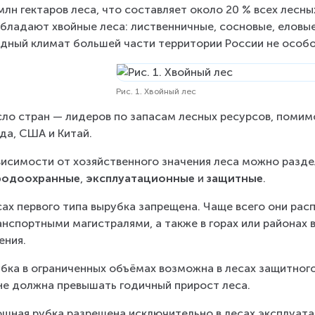
млн гектаров леса, что составляет около 20 % всех лесны
бладают хвойные леса: лиственничные, сосновые, еловые 
дный климат большей части территории России не особо
Рис. 1. Хвойный лес
сло стран — лидеров по запасам лесных ресурсов, помимо
да, США и Китай.
висимости от хозяйственного значения леса можно раздел
родоохранные
, 
эксплуатационные
 и 
защитные
.
сах первого типа вырубка запрещена. Чаще всего они ра
анспортными магистралями, а также в горах или районах 
ения.
бка в ограниченных объёмах возможна в лесах защитного
не должна превышать годичный прирост леса.
шная рубка разрешена исключительно в лесах эксплуатац