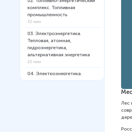
02
.
Топливно-энергетический
комплекс. Топливная
промышленность
32 мин
03
.
Электроэнергетика.
Тепловая, атомная,
гидроэнергетика,
альтернативная энергетика
22 мин
04
.
Электроэнергетика,
тепловая и атомная
Мес
05
.
Электроэнергетика,
гидроэнергетика,
Лес 
альтернативная энергетика
совр
дере
06
.
Металлургический
комплекс: состав, значение,
Росс