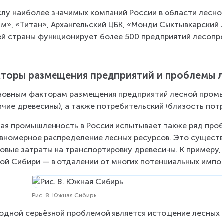
слу наиболее значимых компаний России в области лесн
м», «Титан», Архангельский ЦБК, «Монди Сыктывкарский Л
й страны функционирует более 500 предприятий лесоп
торы размещения предприятий и проблемы
новным факторам размещения предприятий лесной пром
ичие древесины), а также потребительский (близость пот
ая промышленность в России испытывает также ряд проб
вномерное распределение лесных ресурсов. Это существ
овые затраты на транспортировку древесины. К примеру,
й Сибири — в отдалении от многих потенциальных импорт
Рис. 8. Южная Сибирь
одной серьёзной проблемой является истощение лесных р