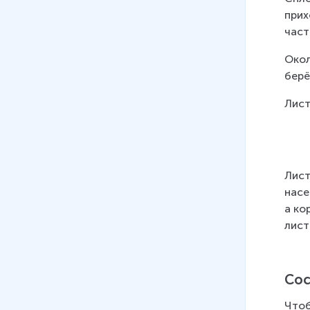
технологические особенности
прих
8 мин
част
12
.
Машиностроительный
Окол
комплекс. География
берё
машиностроения
Лист
9 мин
13
.
Оборонно-промышленный
комплекс
Лист
14
.
Агропромышленный
насе
комплекс состав, значение.
а ко
Сельское хозяйство
лист
15
.
География сельского
хозяйства, зерновое
хозяйство России
Сос
16
.
География сельского
Чтоб