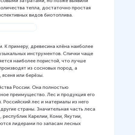
совыми затратами, но позже выявили 
оличества тепла, достаточно простая 
рспективных видов биотоплива.
. К примеру, древесина клёна наиболее 
узыкальных инструментов. Спички чаще 
ляется наиболее пористой, что лучше 
производят из сосновых пород, а 
 ясеня или берёзы.
ства России. Она полностью 
ное преимущество. Лес и продукция его 
 Российский лес и материалы из него 
другие страны. Значительная часть леса 
 республик Карелии, Коми, Якутии, 
яются лидерами по запасам лесных 