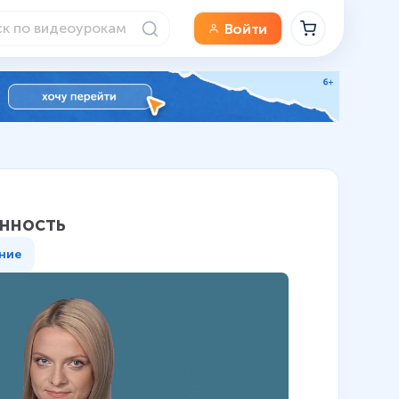
Войти
нность
ние