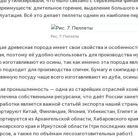
ды утилизировали, что было связано с серьёзными финан
преимуществ: длительное горение, выделение большого к
луатация. Всё это делает пеллеты одним из наиболее пе
Рис. 7. Пеллеты
ая древесная порода имеет свои свойства и особенности
ая, поэтому её удобно использовать для производства м
о изготавливают из осины, так как именно эта порода яв
о подходит для производства спичек. Бумагу и скипидар 
вянную посуду чаще всего изготавливают из дуба, осины,
ая промышленность — одна из старейших отраслей хозяй
печена собственными ресурсами, что даёт России замет
работки является важной статьёй экспорта нашей страны.
ртируют Китай, Финляндия, Япония, Узбекистан, Египет и 
ортируется из Архангельской области, Хабаровского края,
ноярского края и Иркутской области (три последних явл
рсов, а также по объёмам лесозаготовительных работ).