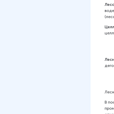
12 мин
Лесо
воде
21
.
Водный и другие виды
(лес
транспорта
Цел
22
.
Связь
целл
10 мин
23
.
Отрасли социальной
инфраструктуры
Лесн
24
.
АПК. Состав, значение.
дего
Сельское хозяйство
25 мин
Лесн
В по
пром