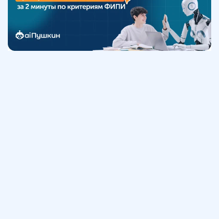
Обучение
ИнтернетУрок
Помощь
© ИнтернетУрок, 2009-
2026
8 (800) 775-41-21
info@interneturok.ru
101 000, г. Москва а/я 711 ООО «ИНТЕРДА»