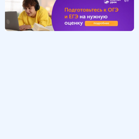
Обучение
ИнтернетУрок
Помощь
© ИнтернетУрок, 2009-
2026
8 (800) 775-41-21
info@interneturok.ru
101 000, г. Москва а/я 711 ООО «ИНТЕРДА»