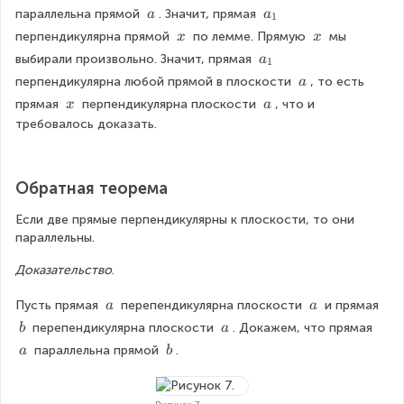
\
\
_
x
\
a
параллельна прямой 
. Значит, прямая 
a
a
1
a
x
1
\
_
\
\
перпендикулярна прямой 
 по лемме. Прямую 
 мы 
x
x
a
1
\
\
a
выбирали произвольно. Значит, прямая 
a
1
x
x
_
\
перпендикулярна любой прямой в плоскости 
, то есть 
a
1
\
\
\
прямая 
 перпендикулярна плоскости 
, что и 
x
a
a
\
\
требовалось доказать.
x
a
Обратная теорема
Если две прямые перпендикулярны к плоскости, то они 
параллельны.
Доказательство
.
\
\
Пусть прямая 
 перепендикулярна плоскости 
 и прямая 
a
a
\
\
\
\
 перепендикулярна плоскости 
. Докажем, что прямая 
b
a
a
a
\
\
\
\
 параллельна прямой 
.
a
b
b
a
\
\
a
b