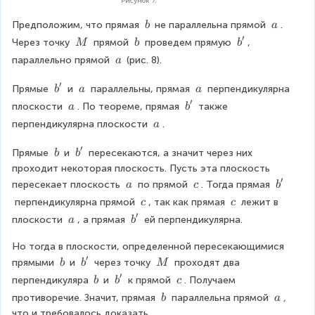
Рисунок 7.
\
\
Предположим, что прямая 
не параллельна прямой 
. 
b
a
\
\
′
\
\
b
Через точку 
 прямой 
 проведем прямую 
, 
M
b
b
b
a
\
\
'
\
параллельно прямой 
(рис. 8).
a
M
b
\
′
a
b
\
\
Прямые 
 и 
 параллельны, прямая 
 перпендикулярна 
b
a
a
'
\
\
′
\
b
плоскости 
. По теореме, прямая 
 также 
a
b
a
a
\
'
\
перпендикулярна плоскости 
.
a
a
\
′
a
\
b
Прямые 
и 
 пересекаются, а значит через них 
b
b
\
'
проходит некоторая плоскость. Пусть эта плоскость 
b
′
\
\
b
пересекает плоскость 
 по прямой 
. Тогда прямая 
a
c
b
\
\
'
\
\
 перпендикулярна прямой 
, так как прямая 
 лежит в 
c
c
a
c
\
\
′
\
b
плоскости 
, а прямая 
 ей перпендикулярна.
a
b
c
c
\
'
Но тогда в плоскости, определенной пересекающимися 
a
′
\
b
\
прямыми 
и 
 через точку 
 проходят два 
b
b
M
\
'
\
′
\
b
\
перпендикуляра
и 
 к прямой 
. Получаем 
b
b
c
b
M
\
'
\
\
\
противоречие. Значит, прямая 
 параллельна прямой 
, 
b
a
b
c
\
\
что и требовалось доказать.