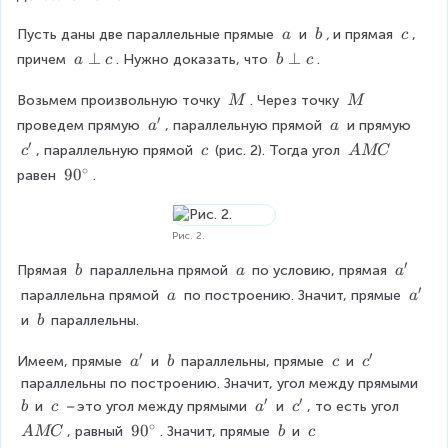
\
\
\
Пусть даны две параллельные прямые 
 и 
, 
и прямая 
, 
a
b
c
\
\
\
a
⊥
b
⊥
причем 
. Нужно доказать, что 
.
a
c
b
c
a
b
c
\
\
p
p
\
\
Возьмем произвольную точку 
. Через точку 
M
M
e
e
\
\
′
a
\
проведем прямую 
, параллельную прямой 
 и прямую 
a
a
r
r
M
M
'
\
′
c
\
\
, параллельную прямой 
(рис. 2). Тогда угол 
c
c
A
MC
p
p
a
'
\
\
∘
9
9
0
равен 
.
c
c
c
A
0
M
^
C
\
Рис. 2.
c
′
\
\
a
Прямая 
 параллельна прямой 
по условию, прямая 
b
a
a
i
\
\
'
′
r
\
a
 параллельна прямой 
 по построению. Значит, прямые 
a
a
b
a
c
\
'
\
 и 
параллельны.
b
a
\
′
′
b
a
\
\
c
Имеем, прямые 
 и 
параллельны, прямые 
и 
a
b
c
c
'
\
\
'
 параллельны по построению. Значит, угол между прямыми 
b
c
′
′
\
\
a
c
и 
 – 
это угол между прямыми 
 и 
, то есть угол 
b
c
a
c
\
\
'
'
∘
\
9
9
0
\
\
, равный 
. Значит, прямые 
и 
A
MC
b
c
b
c