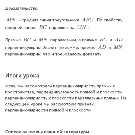
D
r
1
er
Доказательство
.
p
}
p
A
M
\
\
 – 
средняя линия треугольника 
. По свойству 
MN
A
BC
D
N
\
\
\
\
средней линии, 
 параллельна 
.
BC
MN
M
A
\
\
N
B
B
M
\
\
\
\
Прямые 
 и 
 параллельны, а прямые 
 и 
BC
MN
BC
A
D
C
C
N
\
\
\
\
\
\
перпендикулярны. Значит, по лемме, прямые 
 и 
A
D
MN
B
M
B
A
\
\
перпендикулярны, что и требовалось доказать.
C
N
C
D
A
M
D
N
Итоги урока
Итак, мы рассмотрели перпендикулярность прямых в 
пространстве, перпендикулярность прямой и плоскости, 
перпендикулярность к плоскости параллельных прямых. На 
следующем уроке мы рассмотрим признак 
перпендикулярности прямой и плоскости.
Список рекомендованной литературы