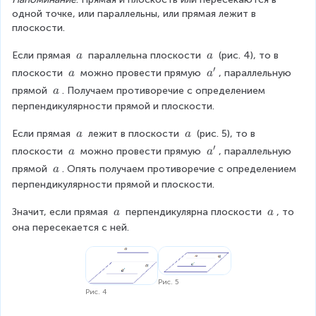
r
p
одной точке, или параллельны, или прямая лежит в 
p
a
плоскости.
a
=
M
\
\
Если прямая 
 параллельна плоскости 
 (рис. 4), то в 
a
a
\
\
′
\
a
плоскости 
 можно провести прямую 
, параллельную 
a
a
a
a
\
'
\
прямой 
. Получаем противоречие с определением 
a
a
\
перпендикулярности прямой и плоскости.
a
\
\
Если прямая 
 лежит в плоскости 
 (рис. 5), то в 
a
a
\
\
′
\
a
плоскости 
 можно провести прямую 
, параллельную 
a
a
a
a
\
'
\
прямой 
. Опять получаем противоречие с определением 
a
a
\
перпендикулярности прямой и плоскости.
a
\
\
Значит, если прямая 
 перпендикулярна плоскости 
, то 
a
a
\
\
она пересекается с ней.
a
a
Рис. 5
Рис. 4