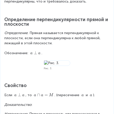
\
0
\
\
перпендикулярны, что и требовалось доказать.
A
^
b
c
M
\
C
c
Определение перпендикулярности прямой и 
i
плоскости
r
c
Определение
. Прямая называется перпендикулярной к 
плоскости, если она перпендикулярна к любой прямой, 
лежащей в этой плоскости.
a
⊥
Обозначение: 
.
a
a
\
p
e
Рис. 3.
r
p
a
Свойство
a
⊥
a
∩
=
\
\
Если 
, то 
. (пересечение 
 и 
).
a
a
a
a
M
a
a
\
\
\
\
Доказательство
p
:
c
a
a
e
a
Напоминание
. Прямая и плоскость или пересекаются в 