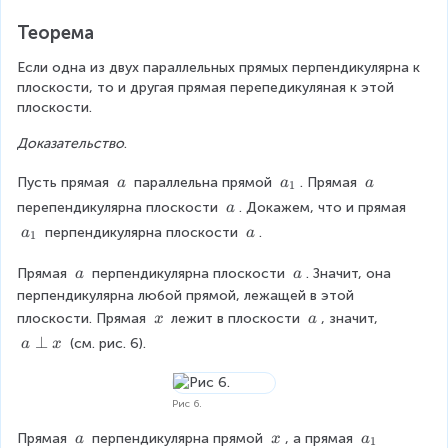
Теорема
Если одна из двух параллельных прямых перпендикулярна к 
плоскости, то и другая прямая перепедикуляная к этой 
плоскости.
Доказательство
.
\
a
\
Пусть прямая 
 параллельна прямой 
. Прямая 
a
a
a
1
\
_
\
\
перепендикулярна плоскости 
. Докажем, что и прямая 
a
a
1
a
\
a
\
 перпендикулярна плоскости 
.
a
a
1
a
_
\
1
a
\
\
Прямая 
 перпендикулярна плоскости 
. Значит, она 
a
a
\
\
перпендикулярна любой прямой, лежащей в этой 
a
a
\
\
плоскости. Прямая 
лежит в плоскости 
, значит, 
x
a
\
\
a
⊥
 (см. рис. 6).
a
x
x
a
\
p
e
Рис 6.
r
\
\
a
Прямая 
 перпендикулярна прямой 
, а прямая 
a
x
a
p
1