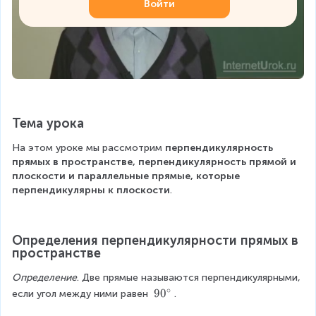
Войти
Тема урока
На этом уроке мы рассмотрим 
перпендикулярность 
прямых в пространстве, перпендикулярность прямой и 
плоскости и параллельные прямые, которые 
перпендикулярны к плоскости
.
Определения перпендикулярности прямых в 
пространстве
Определение
. Две прямые называются перпендикулярными, 
∘
9
9
0
если угол между ними равен 
.
0