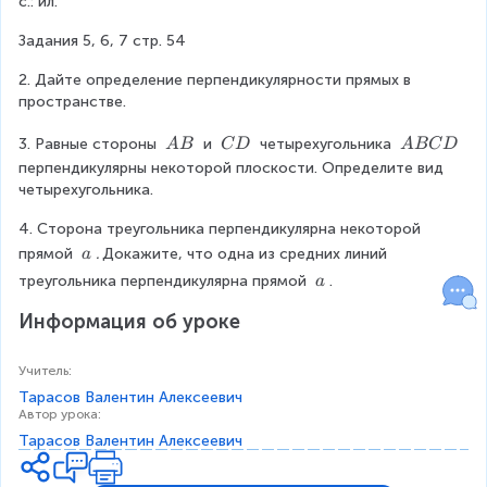
с.: ил.
Задания 5, 6, 7 стр. 54
2. Дайте определение перпендикулярности прямых в 
пространстве.
\
\
\
3. Равные стороны 
 и 
 четырехугольника 
A
B
C
D
A
BC
D
\
\
\
перпендикулярны некоторой плоскости. Определите вид 
A
C
A
четырехугольника.
B
D
B
4. Сторона треугольника перпендикулярна некоторой 
C
D
\
прямой 
. 
Докажите, что одна из средних линий 
a
\
\
треугольника перпендикулярна прямой 
.
a
a
\
Информация об уроке
a
Учитель
:
Тарасов Валентин Алексеевич
Автор урока
:
Тарасов Валентин Алексеевич