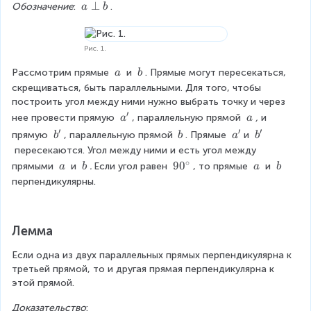
^
a
⊥
Обозначение
: 
.
a
b
\
\
c
p
i
e
Рис. 1.
r
r
\
\
Рассмотрим прямые 
 и 
. Прямые могут пересекаться, 
a
b
c
p
\
\
скрещиваться, быть параллельными. Для того, чтобы 
b
a
b
построить угол между ними нужно выбрать точку и через 
′
a
\
нее провести прямую 
, параллельную прямой 
,
 и 
a
a
'
\
′
′
′
b
\
a
b
прямую 
, параллельную прямой
. Прямые 
и 
b
b
a
b
a
'
\
'
'
 пересекаются. Угол между ними и есть угол между 
b
∘
\
\
9
9
0
\
\
прямыми 
 и 
. 
Если угол равен 
, то прямые 
 и 
a
b
a
b
\
\
0
\
\
перпендикулярны.
a
b
^
a
b
\
c
Лемма
i
r
Если одна из двух параллельных прямых перпендикулярна к 
c
третьей прямой, то и другая прямая перпендикулярна к 
этой прямой.
Доказательство
: