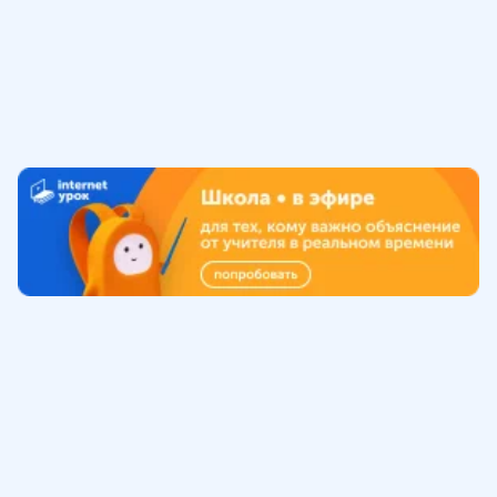
Обучение
ИнтернетУрок