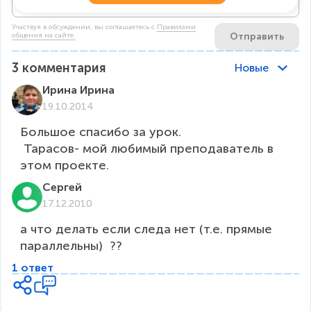
Участвуя в обсуждении, вы соглашаетесь c
Правилами
Отправить
общения на сайте.
3
комментария
Новые
Ирина Ирина
19.10.2014
Большое спасибо за урок.

 Тарасов- мой любимый преподаватель в 
этом проекте. 
Сергей
17.12.2010
а что делать если следа нет (т.е. прямые 
параллельны)  ??
1 ответ