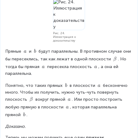
t
a
b
a
Рис. 24.
Иллюстрация к
доказательству
\
\
Прямые 
 и 
 будут параллельны. В противном случае они 
a
b
\
\
\
бы пересеклись, так как лежат в одной плоскости 
. Но 
β
a
b
b
\
\
тогда бы прямая 
 пересекла плоскость 
, а она ей 
a
a
e
\
\
параллельна.
t
a
a
a
\
\
Понятно, что таких прямых 
 в плоскости 
 бесконечно 
b
a
\
\
много. Чтобы их получить, нужно чуть-чуть повернуть 
b
a
\
\
плоскость 
 вокруг прямой 
. Или просто построить 
β
a
b
\
\
любую прямую в плоскости 
, которая параллельна 
a
e
a
\
\
прямой 
.
b
t
a
\
a
Доказано.
b
Теперь мы можем получить еще один 
признак 