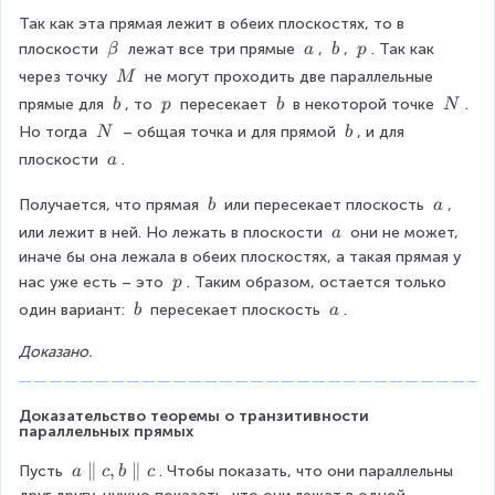
Так как эта прямая лежит в обеих плоскостях, то в 
\
\
\
\
плоскости 
 лежат все три прямые 
, 
, 
. Так как 
β
a
b
p
b
\
\
\
\
через точку 
 не могут проходить две параллельные 
M
e
a
b
p
\
\
\
\
\
прямые для 
, то 
 пересекает 
 в некоторой точке 
. 
b
p
b
N
t
M
\
\
\
\
\
\
Но тогда 
 – общая точка и для прямой 
, и для 
N
b
a
b
p
b
N
\
\
\
плоскости 
.
a
N
b
\
a
\
\
Получается, что прямая 
 или пересекает плоскость 
, 
b
a
\
\
\
или лежит в ней. Но лежать в плоскости 
 они не может, 
a
b
a
\
иначе бы она лежала в обеих плоскостях, а такая прямая у 
a
\
нас уже есть – это 
. Таким образом, остается только 
p
\
\
\
один вариант: 
 пересекает плоскость 
.
b
a
p
\
\
Доказано.
b
a
Доказательство теоремы о транзитивности 
параллельных прямых
a
∥
,
∥
Пусть 
. Чтобы показать, что они параллельны 
a
c
b
c
\