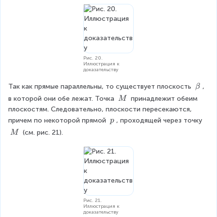
l
b
a
b
Рис. 20.
Иллюстрация к
доказательству
\
Так как прямые параллельны, то существует плоскость 
, 
β
b
\
в которой они обе лежат. Точка 
 принадлежит обеим 
M
e
\
плоскостям. Следовательно, плоскости пересекаются, 
t
M
\
причем по некоторой прямой 
, проходящей через точку 
p
a
\
\
 (см. рис. 21).
M
p
\
M
Рис. 21.
Иллюстрация к
доказательству