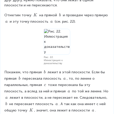
друг другу, нужно показать, что они лежат в одной 
p
плоскости и не пересекаются.
a
r
\
\
Отметим точку 
 на прямой 
 и проведем через прямую 
K
b
a
\
\
\
\
 и эту точку плоскость 
 (см. рис. 22).
a
a
l
K
b
\
\
l
a
a
e
l
c
,
b
Рис. 22.
\
Иллюстрация к
доказательству
p
a
\
Покажем, что прямая 
 лежит в этой плоскости. Если бы 
b
r
\
\
\
прямая 
 пересекала плоскость 
, то, по лемме о 
b
a
a
b
\
\
\
параллельных, прямая 
 тоже пересекала бы эту 
c
l
b
a
\
l
\
плоскость, а вслед за ней и прямая 
 по той же лемме. Но 
a
c
e
\
\
 лежит в плоскости, а не пересекает ее. Следовательно, 
a
l
a
\
\
\
 не пересекает плоскость 
. А так как она имеет с ней 
b
a
c
a
\
\
\
\
общую точку 
, значит, она лежит в плоскости 
.
K
a
b
a