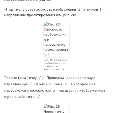
\
\
Итак, пусть есть плоскость изображения 
 и прямая 
 – 
π
l
p
\
направление проектирования (см. рис. 28).
i
l
Рис. 28. Плоскость
изображения π и
направление
проектирования l
A
Рассмотрим точку 
. Проведем через нее прямую, 
A
0
_
\
\
параллельную 
(см.рис.29). Точка 
, в которой она 
l
A
0
\
\
\
пересечется с плоскостью 
, называется изображением 
π
l
A
p
\
(проекцией) точки 
.
A
i
\
A