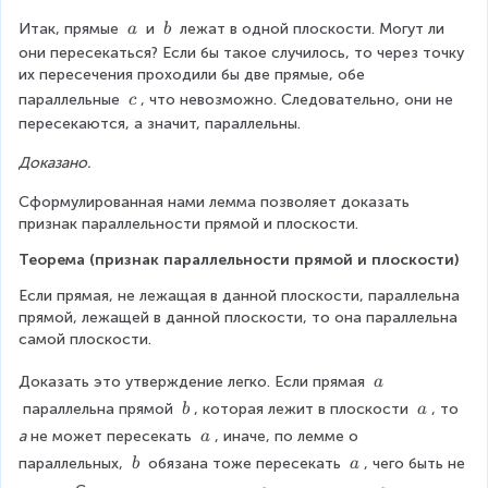
\
\
K
a
\
\
Итак, прямые 
 и 
 лежат в одной плоскости. Могут ли 
a
b
\
\
они пересекаться? Если бы такое случилось, то через точку 
a
b
их пересечения проходили бы две прямые, обе 
\
параллельные 
, что невозможно. Следовательно, они не 
c
\
пересекаются, а значит, параллельны.
c
Доказано.
Сформулированная нами лемма позволяет доказать 
признак параллельности прямой и плоскости.
Теорема (признак параллельности прямой и плоскости)
Если прямая, не лежащая в данной плоскости, параллельна 
прямой, лежащей в данной плоскости, то она параллельна 
самой плоскости.
\
Доказать это утверждение легко. Если прямая 
a
\
\
\
 параллельна прямой 
, которая лежит в плоскости 
, то 
b
a
a
\
\
\
а
 не может пересекать 
, иначе, по лемме о 
a
b
a
\
\
\
параллельных, 
 обязана тоже пересекать 
, чего быть не 
b
a
a
\
\