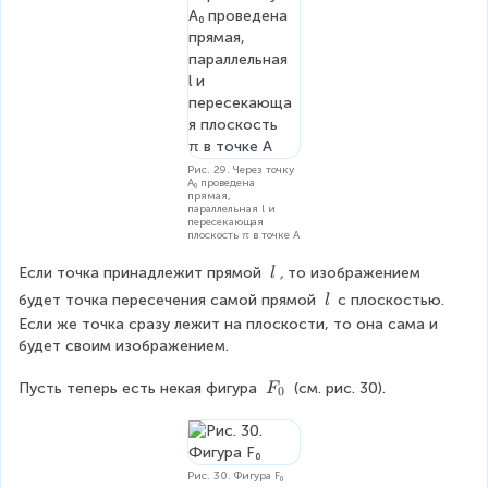
Рис. 29. Через точку
A₀ проведена
прямая,
параллельная l и
пересекающая
плоскость π в точке A
\
Если точка принадлежит прямой 
, 
то изображением 
l
\
\
будет точка пересечения самой прямой 
с плоскостью. 
l
l
\
Если же точка сразу лежит на плоскости, то она сама и 
l
будет своим изображением.
F
Пусть теперь есть некая фигура 
 (см. рис. 30).
F
0
_
0
Рис. 30. Фигура F₀