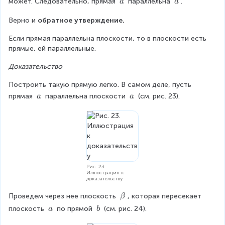
\
\
может. Следовательно, прямая 
 параллельна 
.
a
a
b
a
\
\
Верно и 
обратное утверждение.
a
a
Если прямая параллельна плоскости, то в плоскости есть 
прямые, ей параллельные.
Доказательство
Построить такую прямую легко. В самом деле, пусть 
\
\
прямая 
 параллельна плоскости 
 (см. рис. 23).
a
a
\
\
a
a
Рис. 23.
Иллюстрация к
доказательству
\
Проведем через нее плоскость 
, которая пересекает 
β
b
\
\
плоскость 
 по прямой 
 (см. рис. 24).
a
b
e
\
\