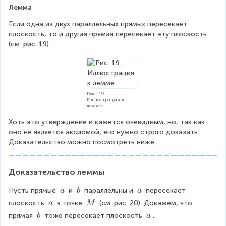
l
r
Лемма
c,
r
b
Если одна из двух параллельных прямых пересекает 
o
\
плоскость, то и другая прямая пересекает эту плоскость 
w
p
(см. рис. 19).
a
a
>
r
c
al
le
l
Рис. 19.
Иллюстрация к
c
лемме
\i
Хоть это утверждение и кажется очевидным, но, так как 
m
оно не является аксиомой, его нужно строго доказать. 
pl
Доказательство можно посмотреть ниже.
ie
s
a
Доказательство леммы
\
p
\
\
\
Пусть прямые 
 и 
 параллельны и 
 пересекает 
a
b
a
a
\
\
\
\
\
плоскость 
 в точке 
 (см. рис. 20). Докажем, что 
a
M
r
a
b
a
\
\
al
\
\
прямая 
 тоже пересекает плоскость 
.
b
a
a
M
le
\
\