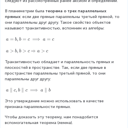
следуют из рассмотренных ранее аксиом и определений.
В планиметрии была 
теорема о трех параллельных 
прямых
: если две прямые параллельны третьей прямой, то 
они параллельны друг другу. Такое свойство объектов 
называют транзитивностью, вспомним из алгебры:
a
=
,
=
⟹
=
a
b
b
c
a
c
=
b,
a
>
,
>
⇒
>
a
b
b
c
a
c
b
>
=
Транзитивностью обладает и параллельность прямых и 
b
c
плоскостей в пространстве. Так, если две прямые в 
,
\i
пространстве параллельны третьей прямой, то они 
b
m
параллельны друг другу:
>
pl
c
a
∥
,
∥
⟹
∥
ie
\
a
c
b
c
a
b
\
s
R
Это утверждение можно использовать в качестве 
p
a
i
признака параллельности прямых.
a
=
g
r
c
h
Чтобы доказать эту теорему, нам понадобится 
al
t
вспомогательная теорема (лемма).
le
a