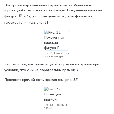
Построим параллельным переносом изображения 
(проекции) всех точек этой фигуры. Полученная плоская 
\
фигура 
 и будет проекцией исходной фигуры на 
F
\
\
плоскость 
 (см. рис. 31).
π
F
p
i
Рис. 31. Полученная
плоская фигура F
Рассмотрим, как проецируются прямые и отрезки при 
\
условии, что они не параллельны прямой 
.
l
\
Проекция прямой есть прямая (см. рис. 32).
l
Рис. 32. Проекция
прямой