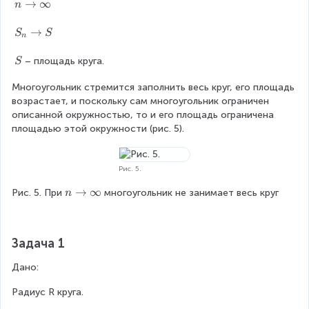
A
n
→
∞
n
ll
\r
_
\
_
ig
1
ri
S
→
S
S
n
n
ht
A
g
_
\
ar
_
h
n
\
– площадь круга.
S
ri
ro
2
t
\
\
g
w
}
a
ri
Многоугольник стремится заполнить весь круг, его площадь 
S
h
A
}
r
g
возрастает, и поскольку сам многоугольник ограничен 
t
_
=
r
h
описанной окружностью, то и его площадь ограничена 
a
1
\
o
t
площадью этой окружности (рис. 5).
r
M
el
w
a
r
A
l_
\
r
o
_
n
i
r
Рис. 5.
w
2
n
o
0
O
n
→
∞
Рис. 5. При
многоугольник не занимает весь круг
n
ft
w
\r
\
y
S
ig
ri
ht
g
Задача 1
ar
h
ro
t
Дано:
w
a
O
r
Радиус R круга.
M
r