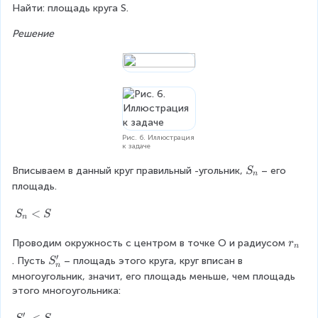
o
Найти: площадь круга S.
w
Решение
\
i
n
ft
y
Рис. 6. Иллюстрация
к задаче
S
Вписываем в данный круг правильный -угольник,
– его 
S
n
_
площадь.
n
S
<
S
S
n
_
n
r
Проводим окружность с центром в точке O и радиусом
r
n
<
_
′
S
. Пусть
– площадь этого круга, круг вписан в 
S
n
S
n
'
многоугольник, значит, его площадь меньше, чем площадь 
_
этого многоугольника:
n
′
S
<