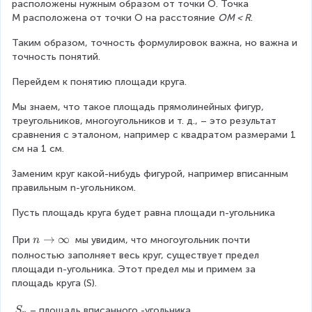
расположены нужным образом от точки O. Точка 
M расположена от точки O на расстояние 
OM < R
.
Таким образом, точность формулировок важна, но важна и 
точность понятий.
Перейдем к понятию площади круга.
Мы знаем, что такое площадь прямолинейных фигур, 
треугольников, многоугольников и т. д., – это результат 
сравнения с эталоном, например с квадратом размерами 1 
см на 1 см.
Заменим круг какой-нибудь фигурой, например вписанным 
правильным n-угольником.
Пусть площадь круга будет равна площади n-угольника
n
→
∞
При
 мы увидим, что многоугольник почти 
n
\
полностью заполняет весь круг, существует предел 
ri
площади n-угольника. Этот предел мы и примем за 
g
площадь круга (S).
h
t
S
– площадь вписанного -угольника.
S