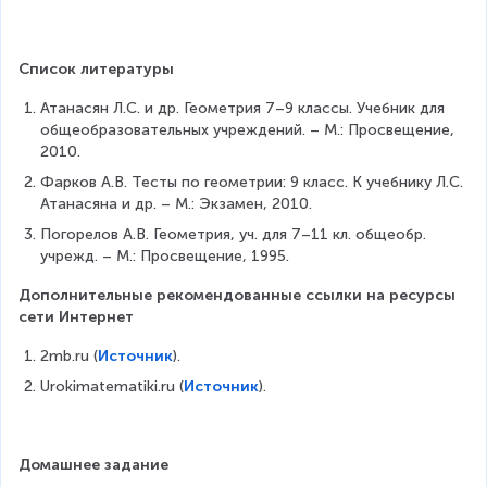
}
t
n
d
\
o
c
t
Список литературы
o
2
s
\
Атанасян Л.С. и др. Геометрия 7–9 классы. Учебник для 
0
p
общеобразовательных учреждений. – М.: Просвещение, 
^
i
2010.
\
R
ci
Фарков А.В. Тесты по геометрии: 9 класс. К учебнику Л.С. 
\
r
Атанасяна и др. – М.: Экзамен, 2010.
c
c
Погорелов А.В. Геометрия, уч. для 7–11 кл. общеобр. 
d
=
учрежд. – М.: Просвещение, 1995.
o
R
t
Дополнительные рекомендованные ссылки на ресурсы 
R
сети Интернет
2mb.ru (
Источник
).
Urokimatematiki.ru (
Источник
).
Домашнее задание