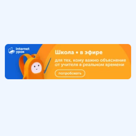
Обучение
ИнтернетУрок