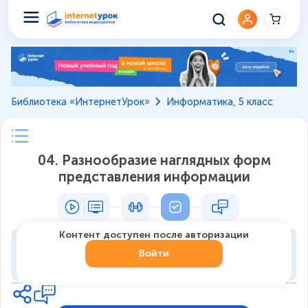
Библиотека «ИнтернетУрок»
Информатика, 5 класс
04. Разнообразие наглядных форм
представления информации
Контент доступен после авторизации
Тренировка
Войти
0
из
7
1