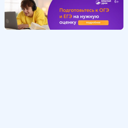
Обучение
ИнтернетУрок
Помощь
© ИнтернетУрок, 2009-
2026
8 (800) 775-41-21
info@interneturok.ru
101 000, г. Москва а/я 711 ООО «ИНТЕРДА»