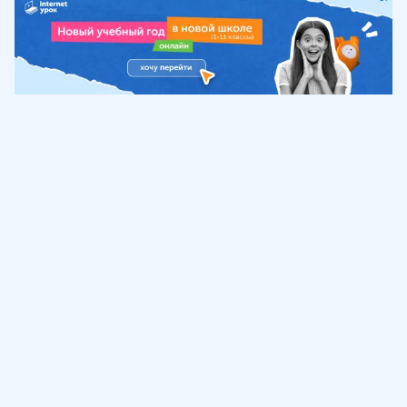
Обучение
ИнтернетУрок
Помощь
© ИнтернетУрок, 2009-
2026
8 (800) 775-41-21
info@interneturok.ru
101 000, г. Москва а/я 711 ООО «ИНТЕРДА»