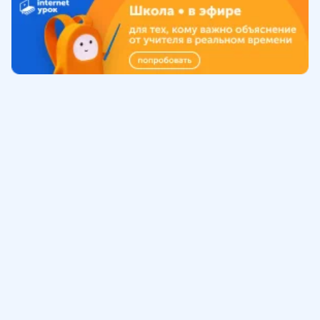
Обучение
ИнтернетУрок
Помощь
© ИнтернетУрок, 2009-
2026
8 (800) 775-41-21
info@interneturok.ru
101 000, г. Москва а/я 711 ООО «ИНТЕРДА»