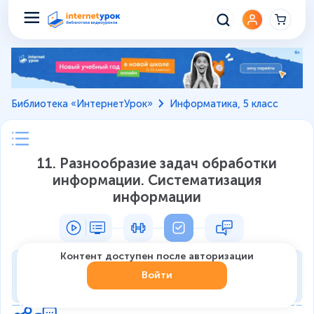
Библиотека «ИнтернетУрок»
Информатика, 5 класс
11. Разнообразие задач обработки
информации. Систематизация
информации
Контент доступен после авторизации
Тренировка
Войти
0
из
7
1