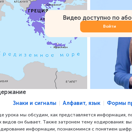
Видео доступно по аб
Войти
держание
Знаки и сигналы
Алфавит, язык
Формы п
де урока мы обсудим, как представляется информация, по
х видов он бывает. Также затронем тему кодирования: вы
дирование информации, познакомимся с понятием шифр