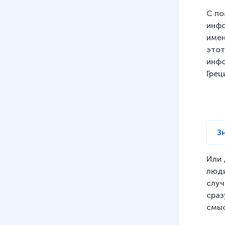
С по
инфо
имен
этот
инфо
Грец
З
Или 
люди
случ
сраз
смыс