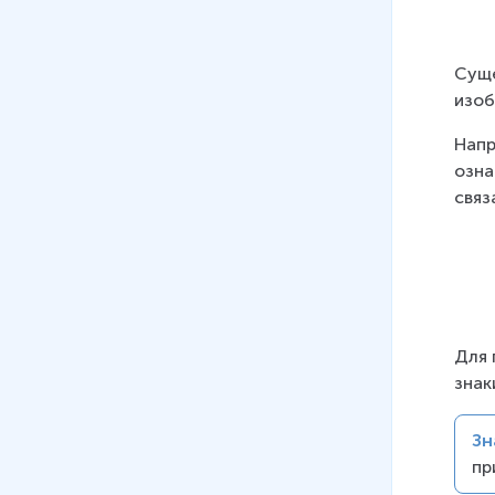
Суще
изоб
Напр
озна
связ
Для 
знак
Зн
пр