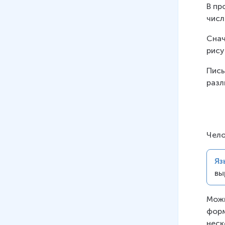
В пр
числ
Снач
рису
Пись
разл
Чело
Яз
вы
Можн
форм
неск