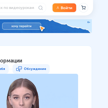
Войти
формации
ебя
Обсуждение