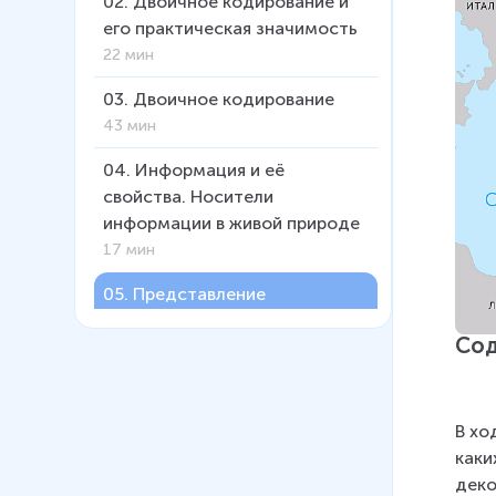
02
.
Двоичное кодирование и
его практическая значимость
22 мин
03
.
Двоичное кодирование
43 мин
04
.
Информация и её
свойства. Носители
информации в живой природе
17 мин
05
.
Представление
информации
Со
39 мин
06
.
Информационные
процессы
В хо
17 мин
каки
деко