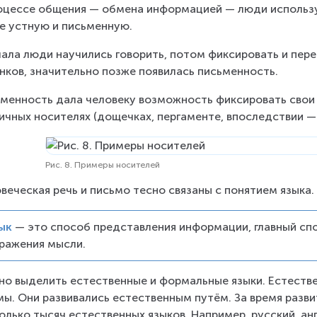
оцессе общения — обмена информацией — люди использу
е устную и письменную.
ала люди научились говорить, потом фиксировать и пе
нков, значительно позже появилась письменность.
менность дала человеку возможность фиксировать свои м
ичных носителях (дощечках, пергаменте, впоследствии — 
Рис. 8. Примеры носителей
веческая речь и письмо тесно связаны с понятием языка.
ык
 — это способ представления информации, главный сп
ражения мысли.
о выделить естественные и формальные языки. Естеств
ы. Они развивались естественным путём. За время разви
олько тысяч естественных языков. Например, русский, ан