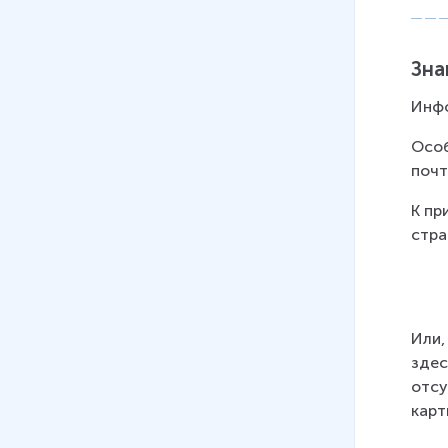
Зна
Инфо
Особ
почт
К пр
стра
Или,
здес
отсу
карт