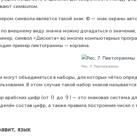
вают символом.
ером символа является такой знак: © — знак охраны авто
 по внешнему виду значка можно догадаться о значении, 
имер, символ «Дискета» во многих компьютерных прогр
один пример пиктограммы — корзина.
Рис. 7. Пиктограммы
и могут объединяться в наборы, для которых чётко опред
льзования. В этом случае такой набор знаков называется
\
0
\
9
р арабских цифр (от 
 до 
) — это знаковая система дл
\
\
делён состав цифр, а также правила построения чисел с
0
9
авит, язык