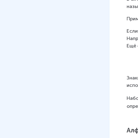
назы
Прим
Если
Напр
Ещё 
Знак
испо
Набо
опре
Алф