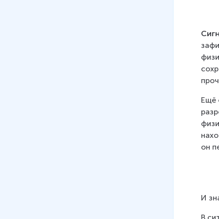
Сигн
зафи
физи
сохр
проч
Ещё 
разр
физи
нахо
он п
И зн
В си