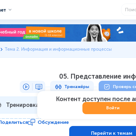
мет
Тема 2. Информация и информационные процессы
05. Представление ин
Тренажёры
Проверь с
Контент доступен после 
Тренировка 1
Не начат
:
0
из
7
Войти
Поделиться
Обсуждение
Перейти к темам