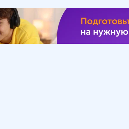
Урок
Помощь
Обратиться в поддержку
ософия
Вопросы и ответы
Инструкция по работе
с системой