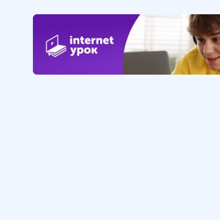
Обучение
Интернет
Личный кабинет
О нас
Библиотека уроков
Наша фил
Домашняя школа
О школе