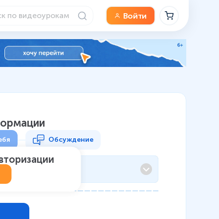
Войти
формации
ебя
Обсуждение
авторизации