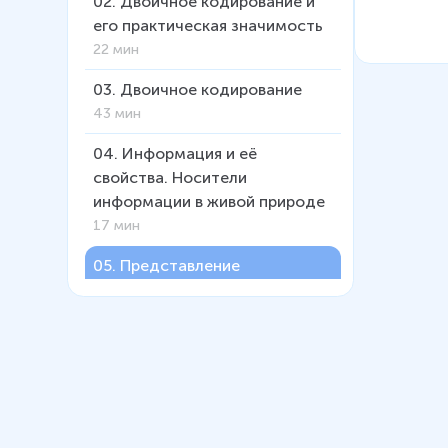
02
.
Двоичное кодирование и
его практическая значимость
22 мин
03
.
Двоичное кодирование
43 мин
04
.
Информация и её
свойства. Носители
информации в живой природе
17 мин
05
.
Представление
информации
39 мин
06
.
Информационные
процессы
17 мин