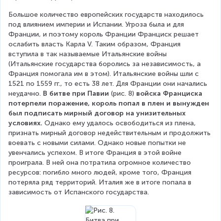
Большое количество европейских государств находилось 
под влиянием империи и Испании. Угроза была и для 
Франции, и поэтому король Франции Франциск решает 
ослабить власть Карла V. Таким образом, Франция 
вступила в так называемые Итальянские войны 
(Итальянские государства боролись за независимость, а 
Франция помогала им в этом). Итальянские войны шли с 
1521 по 1559 гг., то есть 38 лет. Для Франции они начались 
неудачно. 
В битве при Павии
 (рис. 8) 
войска Франциска 
потерпели поражение, король попал в плен и вынужден 
был подписать мирный договор на унизительных 
условиях.
 Однако ему удалось освободиться из плена, 
признать мирный договор недействительным и продолжить 
воевать с новыми силами. Однако новые попытки не 
увенчались успехом. В итоге Франция в этой войне 
проиграла. В ней она потратила огромное количество 
ресурсов: погибло много людей, кроме того, Франция 
потеряла ряд территорий. Италия же в итоге попала в 
зависимость от Испанского государства.