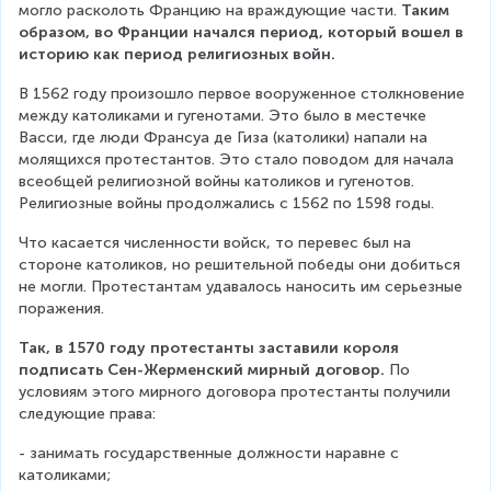
могло расколоть Францию на враждующие части. 
Таким 
образом, во Франции начался период, который вошел в 
историю как период религиозных войн.
В 1562 году произошло первое вооруженное столкновение 
между католиками и гугенотами. Это было в местечке 
Васси, где люди Франсуа де Гиза (католики) напали на 
молящихся протестантов. Это стало поводом для начала 
всеобщей религиозной войны католиков и гугенотов. 
Религиозные войны продолжались с 1562 по 1598 годы.
Что касается численности войск, то перевес был на 
стороне католиков, но решительной победы они добиться 
не могли. Протестантам удавалось наносить им серьезные 
поражения.
Так, в 1570 году протестанты заставили короля 
подписать Сен-Жерменский мирный договор.
 По 
условиям этого мирного договора протестанты получили 
следующие права:
- занимать государственные должности наравне с 
католиками;