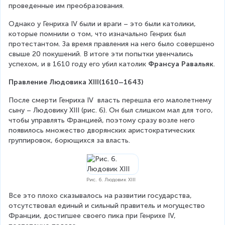
проведенные им преобразования.
Однако у Генриха IV были и враги – это были католики, 
которые помнили о том, что изначально Генрих был 
протестантом. За время правления на него было совершено 
свыше 20 покушений. В итоге эти попытки увенчались 
успехом, и в 1610 году его убил католик 
Франсуа Равальяк
.
Правление Людовика XIII(1610–1643)
После смерти Генриха IV  власть перешла его малолетнему 
сыну – Людовику XIII (рис. 6). Он был слишком мал для того, 
чтобы управлять Францией, поэтому сразу возле него 
появилось множество дворянских аристократических 
группировок, борющихся за власть.
Рис. 6. Людовик XIII
Все это плохо сказывалось на развитии государства, 
отсутствовал единый и сильный правитель и могущество 
Франции, достигшее своего пика при Генрихе IV, 