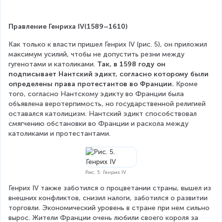
Правление Генриха IV(1589–1610)
Как только к власти пришел Генрих IV (рис. 5), он приложил 
максимум усилий, чтобы не допустить резни между 
гугенотами и католиками. 
Так, в 1598 году он 
подписывает Нантский эдикт, согласно которому были 
определены права протестантов во Франции.
 Кроме 
того, согласно Нантскому эдикту во Франции была 
объявлена веротерпимость, но государственной религией 
оставался католицизм. Нантский эдикт способствовал 
смягчению обстановки во Франции и раскола между 
католиками и протестантами.
Рис. 5. Генрих IV
Генрих IV также заботился о процветании страны, вышел из 
внешних конфликтов, снизил налоги, заботился о развитии 
торговли. Экономический уровень в стране при нем сильно 
вырос. Жители Франции очень любили своего короля за 