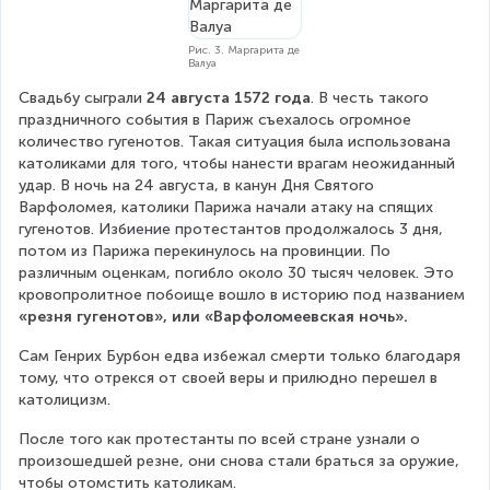
Рис. 3. Маргарита де
Валуа
Свадьбу сыграли 
24 августа 1572 года
. В честь такого 
праздничного события в Париж съехалось огромное 
количество гугенотов. Такая ситуация была использована 
католиками для того, чтобы нанести врагам неожиданный 
удар. В ночь на 24 августа, в канун Дня Святого 
Варфоломея, католики Парижа начали атаку на спящих 
гугенотов. Избиение протестантов продолжалось 3 дня, 
потом из Парижа перекинулось на провинции. По 
различным оценкам, погибло около 30 тысяч человек. Это 
кровопролитное побоище вошло в историю под названием 
«резня гугенотов», или «Варфоломеевская ночь».
Сам Генрих Бурбон едва избежал смерти только благодаря 
тому, что отрекся от своей веры и прилюдно перешел в 
католицизм.
После того как протестанты по всей стране узнали о 
произошедшей резне, они снова стали браться за оружие, 
чтобы отомстить католикам.