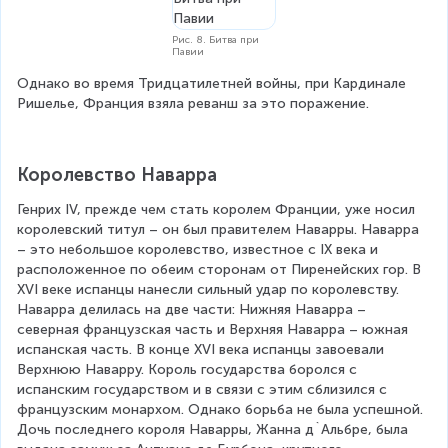
Рис. 8. Битва при
Павии
Однако во время Тридцатилетней войны, при Кардинале 
Ришелье, Франция взяла реванш за это поражение.
Королевство Наварра
Генрих IV, прежде чем стать королем Франции, уже носил 
королевский титул – он был правителем Наварры. Наварра 
– это небольшое королевство, известное с IX века и 
расположенное по обеим сторонам от Пиренейских гор. В 
XVI веке испанцы нанесли сильный удар по королевству. 
Наварра делилась на две части: Нижняя Наварра – 
северная французская часть и Верхняя Наварра – южная 
испанская часть. В конце XVI века испанцы завоевали 
Верхнюю Наварру. Король государства боролся с 
испанским государством и в связи с этим сблизился с 
французским монархом. Однако борьба не была успешной. 
Дочь последнего короля Наварры, Жанна д`Альбре, была 