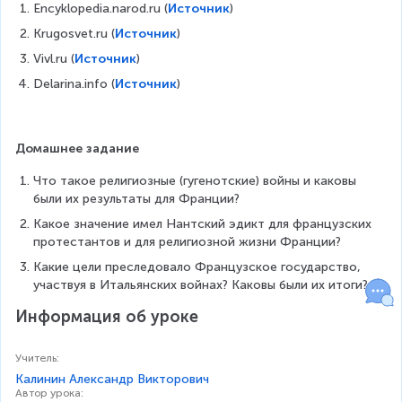
Encyklopedia.narod.ru (
Источник
)
Krugosvet.ru (
Источник
)
Vivl.ru (
Источник
)
Delarina.info (
Источник
)
Домашнее задание
Что такое религиозные (гугенотские) войны и каковы 
были их результаты для Франции?
Какое значение имел Нантский эдикт для французских 
протестантов и для религиозной жизни Франции?
Какие цели преследовало Французское государство, 
участвуя в Итальянских войнах? Каковы были их итоги?
Информация об уроке
Учитель
:
Калинин Александр Викторович
Автор урока
: