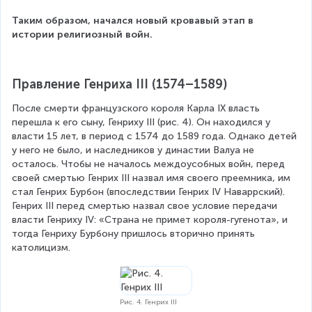
Таким образом, начался новый кровавый этап в 
истории религиозный войн.
Правление Генриха III (1574–1589)
После смерти французского короля Карла IX власть 
перешла к его сыну, Генриху III (рис. 4). Он находился у 
власти 15 лет, в период с 1574 до 1589 года. Однако детей 
у него не было, и наследников у династии Валуа не 
осталось. Чтобы не началось междоусобных войн, перед 
своей смертью Генрих III назвал имя своего преемника, им 
стал Генрих Бурбон (впоследствии Генрих IV Наваррский). 
Генрих III перед смертью назвал свое условие передачи 
власти Генриху IV: «Страна не примет короля-гугенота», и 
тогда Генриху Бурбону пришлось вторично принять 
католицизм.
Рис. 4. Генрих III