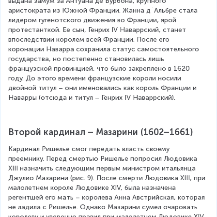
выдана замуж за Антуана де Бурбона, крупного 
аристократа из Южной Франции. Жанна д`Альбре стала 
лидером гугенотского движения во Франции, ярой 
протестанткой. Ее сын, Генрих IV Наваррский, станет 
впоследствии королем всей Франции. После его 
коронации Наварра сохранила статус самостоятельного 
государства, но постепенно становилась лишь 
французской провинцией, что было закреплено в 1620 
году. До этого времени французские короли носили 
двойной титул – они именовались как король Франции и 
Наварры (отсюда и титул – Генрих IV Наваррский).
Второй кардинал – Мазарини (1602–1661)
Кардинал Ришелье смог передать власть своему 
преемнику. Перед смертью Ришелье попросил Людовика 
XIII назначить следующим первым министром итальянца 
Джулио Мазарини (рис. 9). После смерти Людовика XIII, при 
малолетнем короле Людовике XIV, была назначена 
регентшей его мать – королева Анна Австрийская, которая 
не ладила с Ришелье. Однако Мазарини сумел очаровать 
королеву и уверенно правил при малолетнем Людовике XIV. 