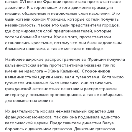
начале XVI века во Франции процветало протестантское 
движение. К сторонникам этого движения примкнули 
низшие, обделенные и недовольные слои населения. Это 
были жители южной Франции, которые хотели получить 
независимость, также это были представители городов, 
где формировался слой предпринимателей, которые 
хотели большей власти. Кроме того, протестантами 
становились крестьяне, потому что они были недовольны 
большими налогами, а также мечтали о свободе.
Наиболее широкое распространение во Франции получила 
кальвинистская ветвь протестантизма (названа так по 
имени ее идеолога – Жана Кальвина). 
Сторонников 
кальвинисткой церкви называли гугенотами. 
Хотя число 
гугенотов изначально было невелико, они отличались 
гражданской активностью: печатали и распространяли 
литературу, посылали проповедников, а также собирались 
для совместных молитв.
Их деятельность носила нежелательный характер для 
французских монархов, так как она подрывала единство 
католической церкви. Представители династии Валуа 
боролись с движением гугенотов. Движение гугенотов 