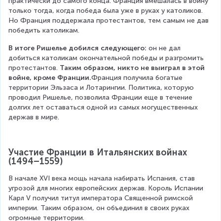
практически до самого конца. Франция вмешалась в войну 
только тогда, когда победа была уже в руках у католиков. 
Но Франция поддержала протестантов, тем самым не дав 
победить католикам.
В итоге Ришелье добился следующего: 
он не дал 
добиться католикам окончательной победы и разгромить 
протестантов. 
Таким образом, никто не выиграл в этой 
войне, кроме Франции.
Франция получила богатые 
территории Эльзаса и Лотарингии. Политика, которую 
проводил Ришелье, позволила Франции еще в течение 
долгих лет оставаться одной из самых могущественных 
держав в мире.
Участие Франции в Итальянских войнах 
(1494–1559)
В начале XVI века мощь начала набирать Испания, став 
угрозой для многих европейских держав. Король Испании 
Карл V получил титул императора Священной римской 
империи. Таким образом, он объединил в своих руках 
огромные территории.