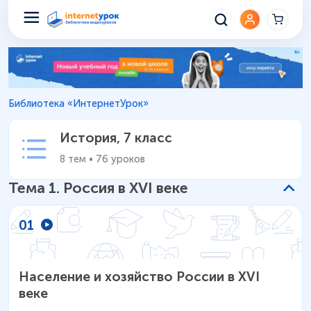
История 7 класс – Уроки школ
Библиотека «ИнтернетУрок»
История
,
7 класс
8
тем
•
76
уроков
Тема
1
.
Россия в XVI веке
01
Население и хозяйство России в XVI
веке