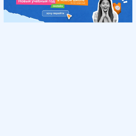
Обучение
ИнтернетУрок
Помощь
© ИнтернетУрок, 2009-
2026
8 (800) 775-41-21
info@interneturok.ru
101 000, г. Москва а/я 711 ООО «ИНТЕРДА»
Соглашение о пользовании сайтом
Сведения об образовательной программе