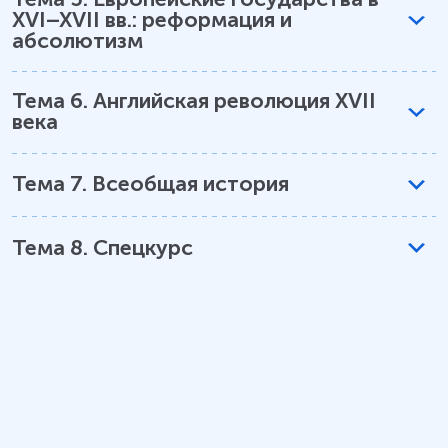
XVI–XVII вв.: реформация и
абсолютизм
Тема
6
.
Английская революция XVII
века
Тема
7
.
Всеобщая история
Тема
8
.
Спецкурс