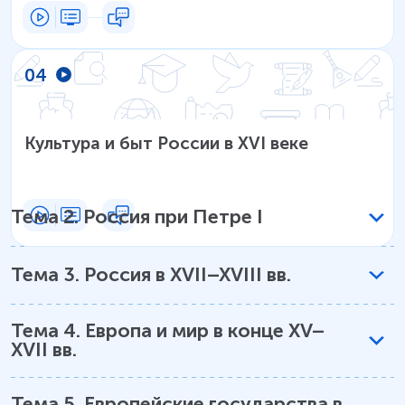
04
Культура и быт России в XVI веке
Тема
2
.
Россия при Петре I
Тема
3
.
Россия в XVII–XVIII вв.
Тема
4
.
Европа и мир в конце XV–
XVII вв.
Тема
5
.
Европейские государства в