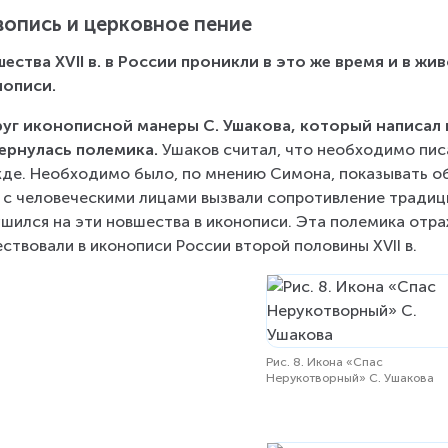
опись и церковное пение
ества XVII в. в России проникли в это же время и в жи
нописи.
уг иконописной манеры С. Ушакова, который написал и
ернулась полемика.
 Ушаков считал, что необходимо писа
де. Необходимо было, по мнению Симона, показывать объ
 с человеческими лицами вызвали сопротивление традици
шился на эти новшества в иконописи. Эта полемика отра
ствовали в иконописи России второй половины XVII в.
Рис. 8. Икона «Спас
Нерукотворный» С. Ушакова