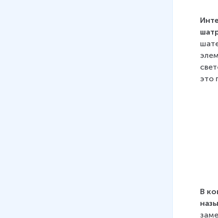
13
.
Укрепление самодержавия.
Царский двор при Алексее
Инте
Михайловиче
шат
18 мин
шате
элем
14
.
Царствование Фёдора
свет
Алексеевича
это 
17 мин
15
.
Регентство царевны Софьи
17 мин
16
.
Детские годы Петра I
22 мин
17
.
Культура XVII века.
Зарождение новой
литературы
В ко
21 мин
наз
заме
18
.
Культура XVII века. Новые