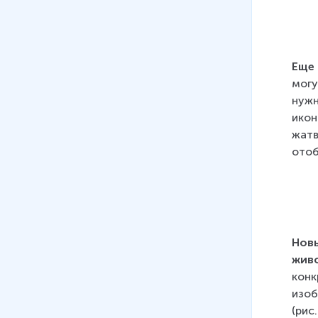
Еще 
могу
нужн
икон
жатв
отоб
Новы
живо
конк
изоб
(рис