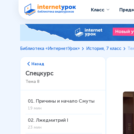
Класс
Пред
Библиотека «ИнтернетУрок»
История, 7 класс
Те
Назад
Спецкурс
Тема
8
01
.
Причины и начало Смуты
19 мин
02
.
Лжедмитрий I
23 мин