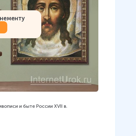
онементу
вописи и быте России XVII в.