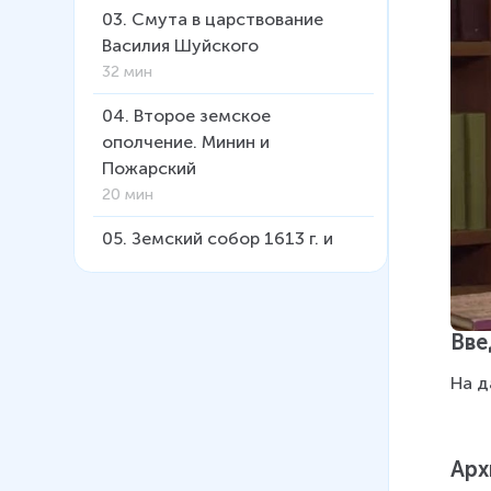
03
.
Смута в царствование
Василия Шуйского
32 мин
04
.
Второе земское
ополчение. Минин и
Пожарский
20 мин
05
.
Земский собор 1613 г. и
окончание Смуты
25 мин
06
.
Царствование Михаила
Вве
Федоровича
На д
28 мин
07
.
Соляной бунт 1648 г.
Соборное уложение 1649 г.
Арх
21 мин