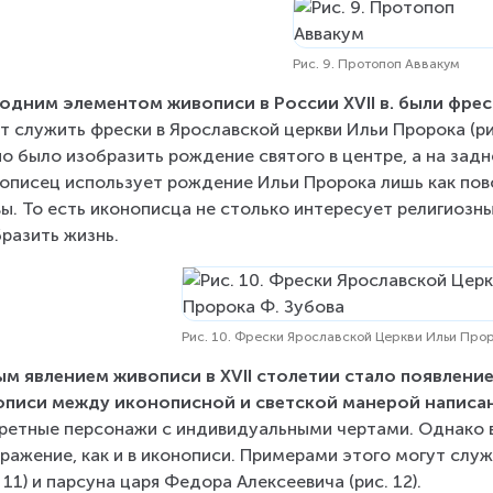
Рис. 9. Протопоп Аввакум
одним элементом живописи в России XVII в. были фрес
т служить фрески в Ярославской церкви Ильи Пророка (ри
о было изобразить рождение святого в центре, а на зад
описец использует рождение Ильи Пророка лишь как пово
ы. То есть иконописца не столько интересует религиозн
разить жизнь.
Рис. 10. Фрески Ярославской Церкви Ильи Прор
м явлением живописи в XVII столетии стало появлени
писи между иконописной и светской манерой написан
ретные персонажи с индивидуальными чертами. Однако в
ражение, как и в иконописи. Примерами этого могут слу
. 11) и парсуна царя Федора Алексеевича (рис. 12).