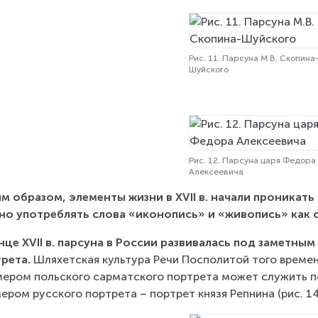
Рис. 11. Парсуна М.В. Скопина
Шуйского
Рис. 12. Парсуна царя Федора
Алексеевича
м образом, элементы жизни в XVII в. начали проникать 
о употреблять слова «иконопись» и «живопись» как 
нце XVII в. парсуна в России развивалась под заметны
рета.
 Шляхетская культура Речи Посполитой того време
ером польского сарматского портрета может служить пор
ером русского портрета – портрет князя Репнина (рис. 14