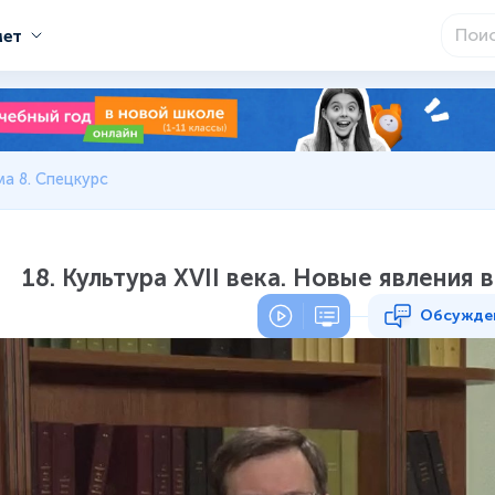
мет
ма 8. Спецкурс
18. Культура XVII века. Новые явления 
Обсужде