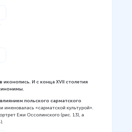
-
в иконопись. И с конца XVII столетия 
синонимы.
м влиянием польского сарматского 
ни именовалась «сарматской культурой». 
трет Ежи Оссолинского (рис. 13), а 
).