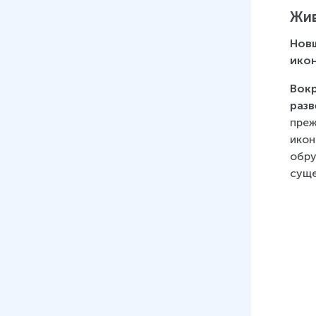
Жив
Новш
ико
Вокр
разв
преж
икон
обру
суще