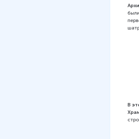
Архи
08
.
Присоединение Украины.
были
Русско-польская война
перв
1654―1667 гг.
шатр
24 мин
09
.
Церковная реформа
Никона. Урок 1
14 мин
10
.
Церковная реформа
Никона. Продолжение
16 мин
11
.
Медный бунт 1662 г.
В эт
16 мин
Храм
стро
12
.
Восстание Степана Разина
27 мин