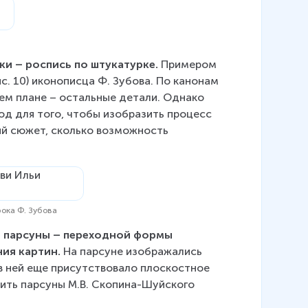
ки – роспись по штукатурке. 
Примером 
с. 10) иконописца Ф. Зубова. По канонам 
нем плане – остальные детали. Однако 
д для того, чтобы изобразить процесс 
ый сюжет, сколько возможность 
ока Ф. Зубова
е парсуны – переходной формы 
ия картин.
 На парсуне изображались 
 ней еще присутствовало плоскостное 
жить парсуны М.В. Скопина-Шуйского 