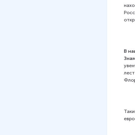
нахо
явления в архитектуре и
Росс
живописи
откр
16 мин
В на
Знам
увен
лест
Флор
Таки
евро