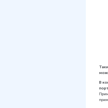
Таки
можн
В ко
порт
Прим
прим