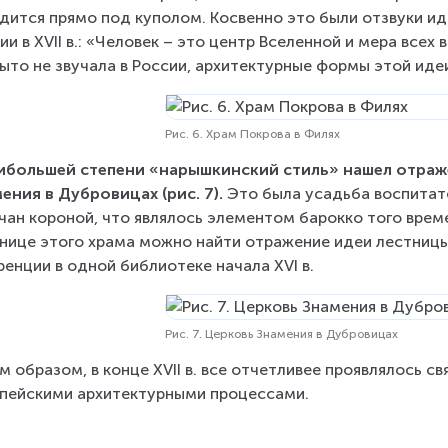
дится прямо под куполом. Косвенно это были отзвуки и
ии в XVII в.: «Человек – это центр Вселенной и мера всех
ыто не звучала в России, архитектурные формы этой идеи
Рис. 6. Храм Покрова в Филях
ибольшей степени «нарышкинский стиль» нашел отраже
ения в Дубровицах (рис. 7).
 Это была усадьба воспитате
чан короной, что являлось элементом барокко того време
нице этого храма можно найти отражение идеи лестниц
енции в одной библиотеке начала XVI в.
Рис. 7. Церковь Знамения в Дубровицах
м образом, в конце XVII в. все отчетливее проявлялось св
пейскими архитектурными процессами.