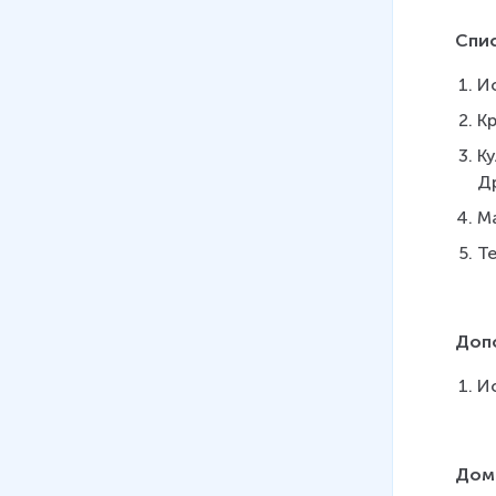
Спис
Ис
Кр
Ку
Д
Ма
Те
Доп
Ис
Дом