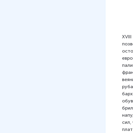
12
.
Восстание Пугачёва
13 мин
13
.
Внешняя политика
Екатерины II
ХVII
15 мин
позв
осто
14
.
Внутренняя политика
евро
Павла I
пали
12 мин
фран
веян
15
.
Век Просвещения в России
руба
9 мин
барх
16
.
Развитие художественной
обув
культуры
брил
16 мин
напу
сил,
17
.
Повседневный быт в XVIII
плат