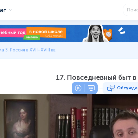
мет
а 3. Россия в XVII–XVIII вв.
17. Повседневный быт в 
Обсужде