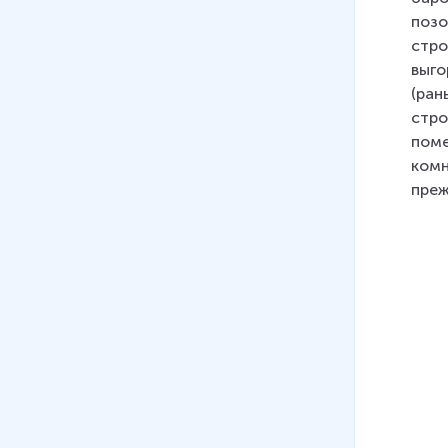
XVII веке
позо
33 мин
стро
07
.
Дворцовые перевороты
выго
21 мин
(ран
стро
08
.
Внутренняя политика с
поме
1725-1762
комн
14 мин
преж
09
.
Внешняя политика с 1725
по 1762 гг.
15 мин
10
.
Внутренняя политика
Екатерины II
14 мин
11
.
Экономика России во
второй половине XVIII в.
9 мин