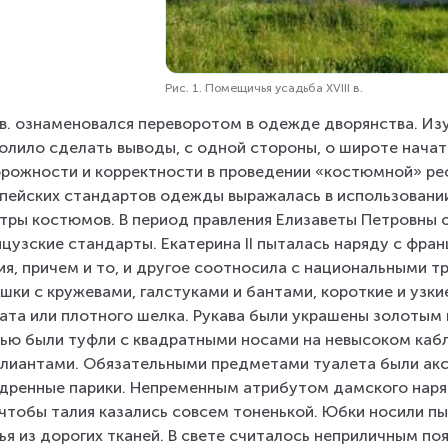
Рис. 1. Помещичья усадьба XVIII в.
I в. ознаменовался переворотом в одежде дворянства. И
олило сделать выводы, с одной стороны, о широте начат
рожности и корректности в проведении «костюмной» ре
пейских стандартов одежды выражалась в использовании
тры костюмов. В период правления Елизаветы Петровны 
цузские стандарты. Екатерина II пыталась наряду с фра
ия, причем и то, и другое соотносила с национальными т
шки с кружевами, галстуками и бантами, короткие и узки
ата или плотного шелка. Рукава были украшены золотым
ью были туфли с квадратными носами на невысоком кабл
лиантами. Обязательными предметами туалета были аксес
дренные парики. Непременным атрибутом дамского наряда
 чтобы талия казались совсем тоненькой. Юбки носили пы
ья из дорогих тканей. В свете считалось неприличным поя