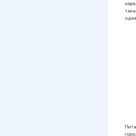
веке
наря
16 мин
така
одеж
18
.
Народы России в XVIII веке
16 мин
Пита
горо