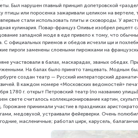
еты. Был нарушен главный принцип допетровской «раздел
у птицы или поросенка зажаривали целиком на вертеле, т
 впервые стали использовать плиты и сковороды. У арис
дная кулинария. Повар-француз Оливье изобрел рецепт са
ование западной моде в еде привело к тому, что обычн
. С официальных приемов и обедов исчезли щи и похлебки
кие пироги заменены слоеными пирожками на французски
яне участвовали в балах, маскарадах, званых обедах. Пр
уженными. На балах было принято танцевать. Модным было
рбурге создан театр — Русский императорский драматиче
вичей. В каждом номере «Московских ведомостей» печат
бря 1780 г. открыт Петровский театр (по названию улицы)
ем свете считалось коллекционирование картин, скульпт
 д. Горожане принимали участие в праздниках аристократо
гами, медовухой, устраивали фейерверки. Очень полюби
годние, масленичные; работал цирк, карусель, балаганчи