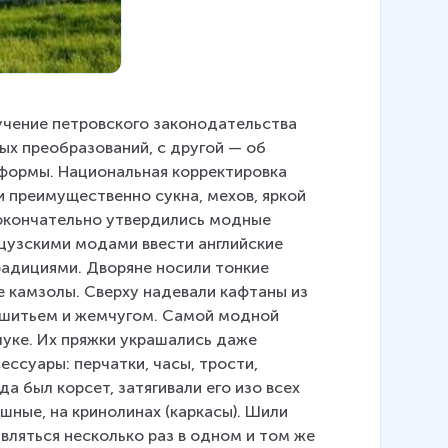
зучение петровского законодательства 
ых преобразований, с другой — об 
формы. Национальная корректировка 
 преимущественно сукна, мехов, яркой 
окончательно утвердились модные 
нцузскими модами ввести английские 
радициями. Дворяне носили тонкие 
е камзолы. Сверху надевали кафтаны из 
 шитьем и жемчугом. Самой модной 
уке. Их пряжки украшались даже 
суары: перчатки, часы, трости, 
 был корсет, затягивали его изо всех 
шные, на кринолинах (каркасы). Шили 
вляться несколько раз в одном и том же 