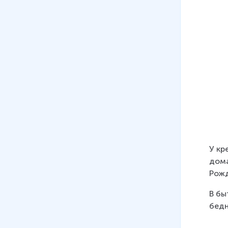
У кр
дома
Рожд
В бы
бедн