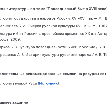
ок литературы по теме "Повседневный быт в XVIII веке"
тория государства и народов России. XVI–XVIII вв. — М.: 
аснобаев Б. И. Очерки русской культуры XVIII в. — М., 1987
льтура и быт России с древнейших времен до ХХ в. / Автор
рофа, 2009.
рков Б. В. Культура повседневности. Учеб. пособие / Б. В.
рещенко А. В. История культуры русского народа / А. В. Т
олнительные рекомендованные ссылки на ресурсы сет
тория великой Руси (
Источник
).
ашнее задание