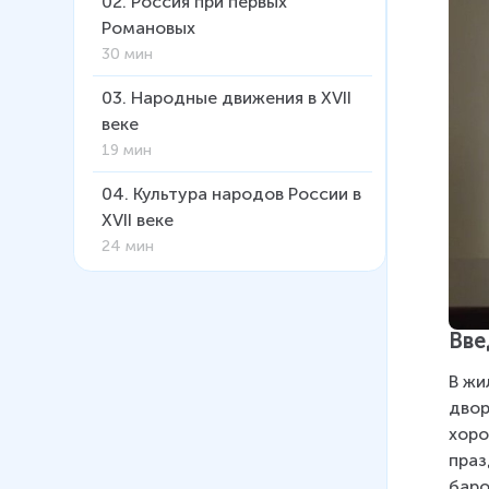
02
.
Россия при первых
Романовых
30 мин
03
.
Народные движения в XVII
веке
19 мин
04
.
Культура народов России в
XVII веке
24 мин
05
.
Сословный быт и картина
мира русского человека в XVII
Вве
веке
19 мин
В жи
двор
06
.
Повседневная жизнь
хоро
народов Украины, Поволжья,
праз
Сибири и Северного Кавказа в
баро