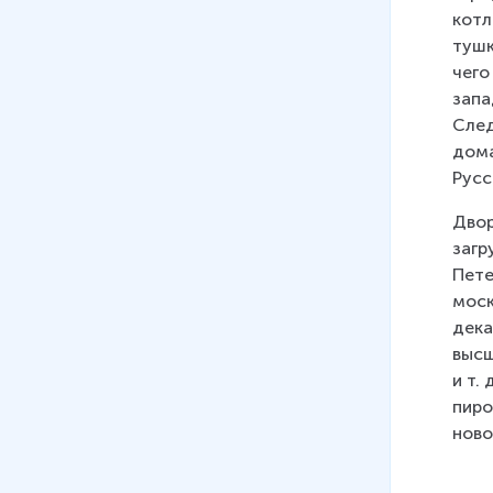
котл
тушк
чего
запа
След
дома
Русс
Двор
загр
Пете
моск
дека
высш
и т.
пиро
ново