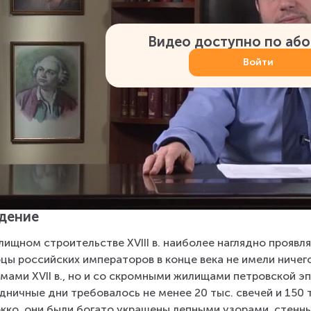
Видео доступно по аб
Войти
дение
лищном строительстве XVIII в. наиболее наглядно проявл
цы российских императоров в конце века не имели ничего
мами XVII в., но и со скромными жилищами петровской эп
дничные дни требовалось не менее 20 тыс. свечей и 150 
кко, они были богато украшены лепными узорами, стенны