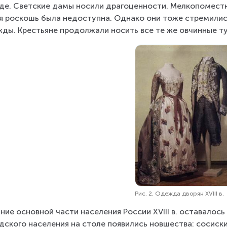
де. Светские дамы носили драгоценности. Мелкопомест
я роскошь была недоступна. Однако они тоже стремилис
ды. Крестьяне продолжали носить все те же овчинные ту
Рис. 2. Одежда дворян XVIII в.
ние основной части населения России XVIII в. оставалось
дского населения на столе появились новшества: сосиски 