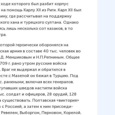
в ходе которого был разбит корпус 
а помощь Карлу XII из Риги. Карл XII был 
ину, где рассчитывал на поддержку 
кого хана и турецкого султана. Однако 
ь лишь несколько сот казаков, в то 
тра.
которой героически оборонялся на 
кая армия в составе 40 тыс. человек во 
 Д. Меншиковым и Н.П.Репниным. Общее 
709 г. рано утром русские войска 
 Враг не выдержал и обратился в 
месте с Мазепой он бежал в Турцию. Под 
. ранеными, включая всех генералов. 
тупавших шведов настигли войска 
с. солдат и офицеров, 28 орудий, 128 
а существовать. Полтавская «виктория» 
 с Россией, а затем к ним присоеди­
 Ревелем, Выборгом, Перновом, Корелой. 