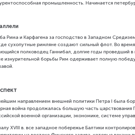
урентоспособная промышленность. Начинается петербур
аллели
ба Рима и Карфагена за господство в Западном Средизем
де сухопутные римляне создают сильный флот. Во время
ющийся полководец Ганнибал, долгие годы проведший в по
е изнурительной борьбы Рим одерживает полную победу
авой.
спект
ейшим направлением внешней политики Петра I была бор
рная война продолжалась большую часть царствования 
ссийской военной организации, экономике, системе управ
чалу XVIII в. все западное побережье Балтики контро­лир
ерритории на востоке Финского залива, которые веками 