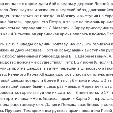
ка во главе с царем дали бой шведам у деревни Лесной, 
рала Левенгаупта и захвачен шведский обоз, двигавшийся н
жден отказаться от похода на Москву и выступил на Укра
ана Мазепы, предавшего Петра, а также на помощь крымс
расчеты не оправдались. С Мазепой к Карлу присоединилис
я как 40-тысячная украинская армия влилась в войско Пе
ой 1709 г. шведы осадили Полтаву, небольшой гарнизон 
яжении двух месяцев. Против осаждавших выступила русс
е с прославленными полководцами Б. П. Шереметевым, А.
водство войсками осуществлял Петр I. 27 июня (8 июля) 1
улись против шведов, а затем перешли в штыковую атаку.
тво. Раненого Карла XII едва удалось спасти от плена: в
авой шведы потеряли более 9 тыс. убитыми и около 3 тыс
ри нашей армии были в семь раз меньше. Через день отс
икова, которые вынудили их сдаться. В плен попало 17 ты
ен противника. «Непобедимая армия» Карла XII перестал
нила расстановку сил. Дания и Польша возобновили союз
сь Пруссия. Тем временем русская армия овладела Ригой,