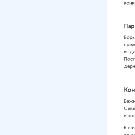
конк
Пар
Борь
преж
выда
Посл
держ
Кон
Важн
Севе
в ро
К на
те т