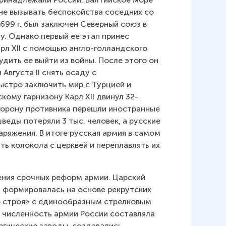
 не вызывать беспокойства соседних со 
699 г. был заключен Северный союз в 
ду. Однако первый ее этап принес 
рл XII с помощью англо-голландского 
дить ее выйти из войны. После этого он 
вгуста II снять осаду с 
ыстро заключить мир с Турцией и 
кому гарнизону Карл ХII двинул 32-
торону противника перешли иностранные 
еды потеряли 3 тыс. человек, а русские 
аряжения. В итоге русская армия в самом 
ть колокола с церквей и переплавлять их 
ния срочных реформ армии. Царский 
 формировалась на основе рекрутских 
о строя» с единообразным стрелковым 
численность армии России составляла 
ргические заводы, создавались 