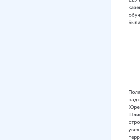
казе
обуч
Были
Пола
надо
(Оре
Шлис
стро
увел
терр