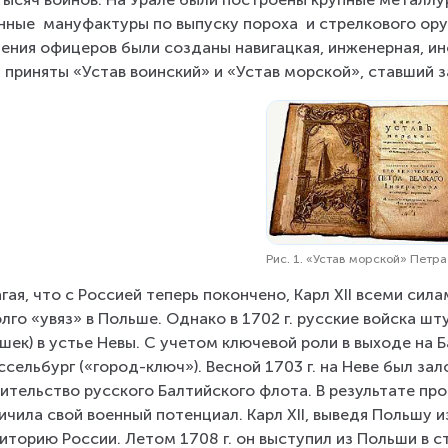
нные  мануфактуры по выпуску пороха  и стрелкового ору
ения офицеров были созданы навигацкая, инженерная, ин
 приняты «Устав воинский» и «Устав морской», ставший 
Рис. 1. «Устав морской» Петра 
гая, что с Россией теперь покончено, Карл XII всеми сила
лго «увяз» в Польше. Однако в 1702 г. русские войска 
шек) в устье Невы. С учетом ключевой роли в выходе на Б
сельбург («город-ключ»). Весной 1703 г. на Неве был за
ительство русского Балтийского флота. В результате пр
ичила свой военный потенциал. Карл XII, выведя Польшу и
иторию России. Летом 1708 г. он выступил из Польши в с