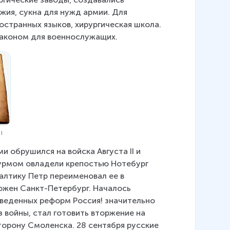
жия, сукна для нужд армии. Для 
остранных языков, хирургическая школа. 
законом для военнослужащих.
I
ми обрушился на войска Августа II и 
штурмом овладели крепостью Нотебург 
алтику Петр переименовал ее в 
ложен Санкт-Петербург. Началось 
оведенных реформ Россия! значительно 
з войны, стал готовить вторжение на 
торону Смоленска. 28 сентября русские 