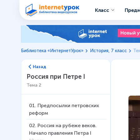
Класс
Пред
Библиотека «ИнтернетУрок»
История, 7 класс
Тем
Назад
Россия при Петре I
Тема
2
01
.
Предпосылки петровских
реформ
02
.
Россия на рубеже веков.
Начало правления Петра I