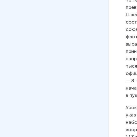
прев
Швец
сост
союз
флот
выса
прин
напр
тыся
офиц
— 8 
нача
в пу
Урок
указ
набо
воор
113 