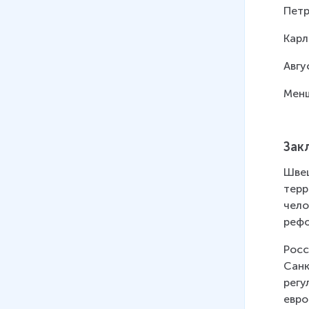
Петр
Карл
Авгу
Менш
Зак
Швец
терр
чело
рефо
Росс
Санк
регу
евро