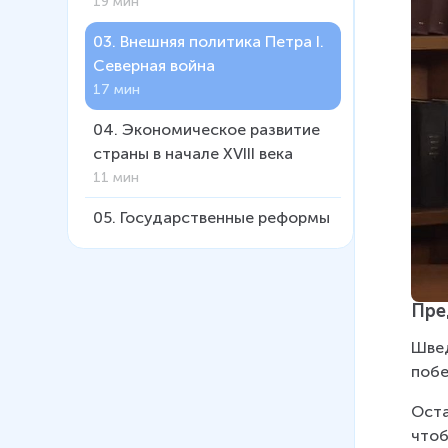
19 мин
03
.
Внешняя политика Петра I.
Северная война
17 мин
04
.
Экономическое развитие
страны в начале XVIII века
11 мин
05
.
Государственные реформы
Петра I
14 мин
06
.
Народ и государство в
Пре
годы петровских реформ
Швед
11 мин
побе
07
.
Перемены в культуре
Оста
России в годы петровских
чтоб
реформ