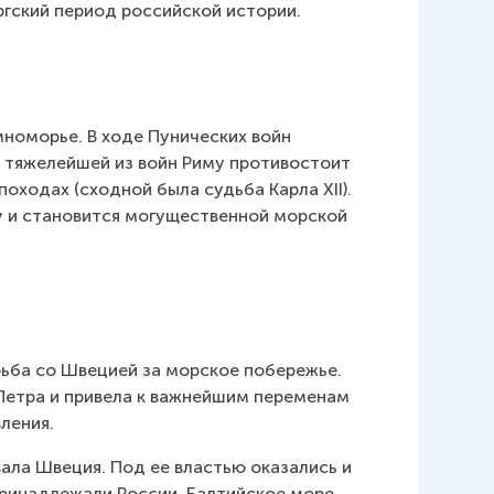
гский период российской истории.
номорье. В ходе Пунических войн 
 тяжелейшей из войн Риму противостоит 
ходах (сходной была судьба Карла XII). 
 и становится могущественной морской 
ьба со Швецией за морское побережье. 
Петра и привела к важнейшим переменам 
ления.
овала Швеция. Под ее властью оказались и 
принадлежали России. Балтийское море 