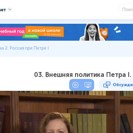
мет
а 2. Россия при Петре I
03. Внешняя политика Петра I.
Обсужде