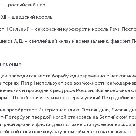
 I – российский царь.
 XII – шведский король.
ст II Сильный – саксонский курфюрст и король Речи Посп
иков А.Д. – светлейший князь и военачальник, фаворит П
лючение
ии приходится вести борьбу одновременно с нескольки
иториях. Петр I использует все возможности самодержа
веческих и природных ресурсов России. Вся экономика с
рмы. Ценой значительных потерь и усилий Петр добивае
ия приобретает Ингерманландию, Эстляндию, Лифляндию, 
т-Петербург, твердой ногой становясь на Балтийском по
лярной армии и флота дают стране статус европейской д
пейской политике и культурном обмене, отказавшись от 