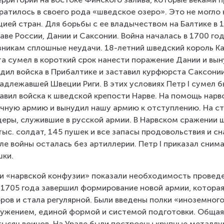
ратилось в своего рода «швед­ское озеро». Это не могло
ией стран. Для борьбы с ее владычеством на Балтике в 1
аве России, Да­нии и Саксонии. Война началась в 1700 го
никам сплошные неудачи. 18-летний швед­ский король Ка
а су­мел в короткий срок нанести поражение Дании и выну
дил войска в Прибалтике и заставил курфюрста Саксонии А
адлежавшей Швеции Риги. В этих условиях Петр I сумел б
авил войска к шведской крепости Нарве. На помощь нарвс
чную армию и вынудил нашу армию к отступлению. На с
еры, служившие в русской армии. В Нарвском сражении шв
тыс. солдат, 145 пушек и все запасы продовольствия и сн
ле войны осталась без артиллерии. Петр I приказал снима
шки.
и «нарвской конфузии» показали необходимость проведе
 1705 года завершил формирование новой армии, которая
ров и стала регулярной. Были введены полки «иноземног
ужением, единой формой и системой подготовки. Общая 
тысяч воинов. На Урале были построены крупные металлу