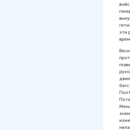
войс
гене
выну
гетм
эти 
врем
Весн
прот
глав
руко
двин
бегс
Полт
Поте
Менш
знам
изме
нила