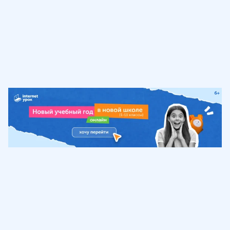
Обучение
ИнтернетУрок