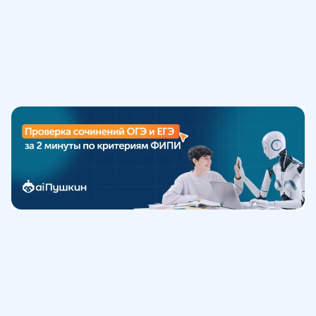
Обучение
ИнтернетУрок