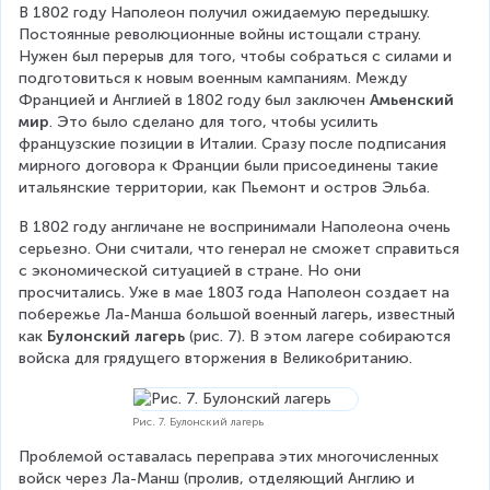
В 1802 году Наполеон получил ожидаемую передышку. 
Постоянные революционные войны истощали страну. 
Нужен был перерыв для того, чтобы собраться с силами и 
подготовиться к новым военным кампаниям. Между 
Францией и Англией в 1802 году был заключен 
Амьенский 
мир
. Это было сделано для того, чтобы усилить 
французские позиции в Италии. Сразу после подписания 
мирного договора к Франции были присоединены такие 
итальянские территории, как Пьемонт и остров Эльба.
В 1802 году англичане не воспринимали Наполеона очень 
серьезно. Они считали, что генерал не сможет справиться 
с экономической ситуацией в стране. Но они 
просчитались. Уже в мае 1803 года Наполеон создает на 
побережье Ла-Манша большой военный лагерь, известный 
как 
Булонский лагерь
 (рис. 7). В этом лагере собираются 
войска для грядущего вторжения в Великобританию.
Рис. 7. Булонский лагерь
Проблемой оставалась переправа этих многочисленных 
войск через Ла-Манш (пролив, отделяющий Англию и 