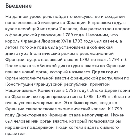
Введение
На данном уроке речь пойдет о консульстве и создании 
наполеоновской империи во Франции. В прошлом году, в 
курсе всеобщей истории 7 класса, был рассмотрен вопрос 
о французской революции 1789 года. Напомним, что 
король Франции Людовик XVI в 1793 году был казнен, а 
летом того же года была установлена 
якобинская 
диктатура
 (политический режим в революционной 
Франции, существовавший с июня 1793 по июль 1794 гг.). 
После краха якобинской диктатуры к власти во Франции 
пришел новый орган, который назывался 
Директория 
(орган исполнительной власти французской республики по 
Конституции Французской республики, принятой 
Национальным Конвентом в 1795 году). Эпоха Директории 
во Франции, которая приходится на 1795–1799 гг., была не 
очень успешным временем. Это было время, когда во 
Франции свирепствовал экономический кризис. К 1799 
году Директория во Франции стала непопулярна. Нужен 
был человек или орган власти, который пользовался бы 
народной поддержкой. Люди хотели видеть сильного 
правителя.