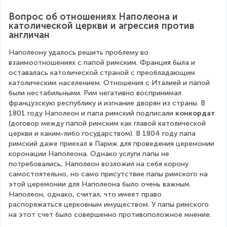
Вопрос об отношениях Наполеона и 
католической церкви и агрессия против 
англичан
Наполеону удалось решить проблему во 
взаимоотношениях с папой римским. Франция была и 
оставалась католической страной с преобладающим 
католическим населением. Отношения с Италией и папой 
были нестабильными. Рим негативно воспринимал 
французскую республику и изгнание дворян из страны. В 
1801 году Наполеон и папа римский подписали 
конкордат 
(договор между папой римским как главой католической 
церкви и каким-либо государством). В 1804 году папа 
римский даже приехал в Париж для проведения церемонии 
коронации Наполеона. Однако услуги папы не 
потребовались, Наполеон возложил на себя корону 
самостоятельно, но само присутствие папы римского на 
этой церемонии для Наполеона было очень важным. 
Наполеон, однако, считал, что имеет право 
распоряжаться церковным имуществом. У папы римского 
на этот счет было совершенно противоположное мнение.