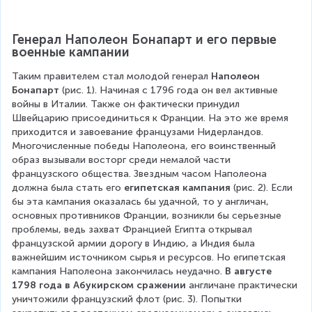
Генерал Наполеон Бонапарт и его первые 
военные кампании
Таким правителем стал молодой генерал 
Наполеон 
Бонапарт
 (рис. 1). Начиная с 1796 года он вел активные 
войны в Италии. Также он фактически принудил 
Швейцарию присоединиться к Франции. На это же время 
приходится и завоевание французами Нидерландов. 
Многочисленные победы Наполеона, его воинственный 
образ вызывали восторг среди немалой части 
французского общества. Звездным часом Наполеона 
должна была стать его 
египетская кампания
 (рис. 2). Если 
бы эта кампания оказалась бы удачной, то у англичан, 
основных противников Франции, возникли бы серьезные 
проблемы, ведь захват Францией Египта открывал 
французской армии дорогу в Индию, а Индия была 
важнейшим источником сырья и ресурсов. Но египетская 
кампания Наполеона закончилась неудачно. 
В августе 
1798 года в Абукирском сражении
 англичане практически 
уничтожили французский флот (рис. 3). Попытки 