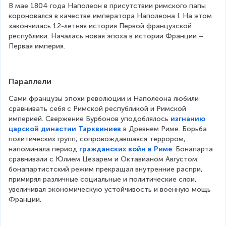
В мае 1804 года Наполеон в присутствии римского папы 
короновался в качестве императора Наполеона I. На этом 
закончилась 12-летняя история Первой французской 
республики. Началась новая эпоха в истории Франции – 
Первая империя.
Параллели
Сами французы эпохи революции и Наполеона любили 
сравнивать себя с Римской республикой и Римской 
империей. Свержение Бурбонов уподоблялось 
изгнанию
царской династии Тарквиниев
 в Древнем Риме. Борьба 
политических групп, сопровождавшаяся террором, 
напоминала период 
гражданских войн в Риме
. Бонапарта 
сравнивали с Юлием Цезарем и Октавианом Августом: 
бонапартистский режим прекращал внутренние распри, 
примирял различные социальные и политические слои, 
увеличивал экономическую устойчивость и военную мощь 
Франции.