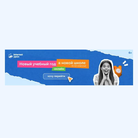
Обучение
ИнтернетУрок