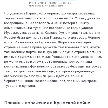
Рис. 5. Статуя Николая I из бронзы
(Иллюстрация / pixabay.com)
По условиям Парижского мирного договора серьезных 
территориальных потерь Россия не несла. Устье Дуная мы 
возвращали, а Севастополь и наши потери в Крыму 
обменивались на турецкие крепости, которые удалось 
Муравьеву завоевать на Кавказе. Хуже и унизительнее для 
России были другие статьи Парижского договора. Чёрное 
море объявлялось нейтральным. Формально ни одна 
страна не имела права держать там военный флот, иметь 
там военные порты, но и Турция, и другие страны могли их 
иметь в другом месте. А для России это было ужасно — мы 
не могли иметь в этом месте военных портов и наша 
южная граница фактически оставалась беззащитна. Более 
того, те христианские народы, которые определенную 
автономию уже получили, речь идёт о Сербии и 
Черногории, вновь возвращались под плотный контроль 
турецкого султана.
Причины поражения в Крымской войне