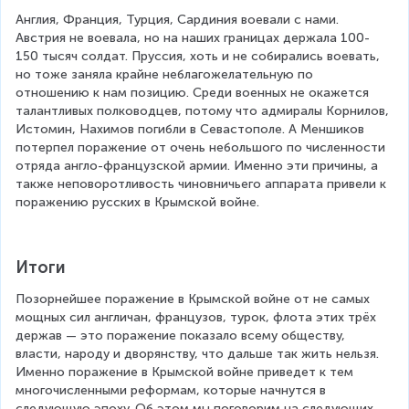
Англия, Франция, Турция, Сардиния воевали с нами. 
Австрия не воевала, но на наших границах держала 100-
150 тысяч солдат. Пруссия, хоть и не собирались воевать, 
но тоже заняла крайне неблагожелательную по 
отношению к нам позицию. Среди военных не окажется 
талантливых полководцев, потому что адмиралы Корнилов, 
Истомин, Нахимов погибли в Севастополе. А Меншиков 
потерпел поражение от очень небольшого по численности 
отряда англо-французской армии. Именно эти причины, а 
также неповоротливость чиновничьего аппарата привели к 
поражению русских в Крымской войне.
Итоги
Позорнейшее поражение в Крымской войне от не самых 
мощных сил англичан, французов, турок, флота этих трёх 
держав — это поражение показало всему обществу, 
власти, народу и дворянству, что дальше так жить нельзя. 
Именно поражение в Крымской войне приведет к тем 
многочисленными реформам, которые начнутся в 
следующую эпоху. Об этом мы поговорим на следующих 