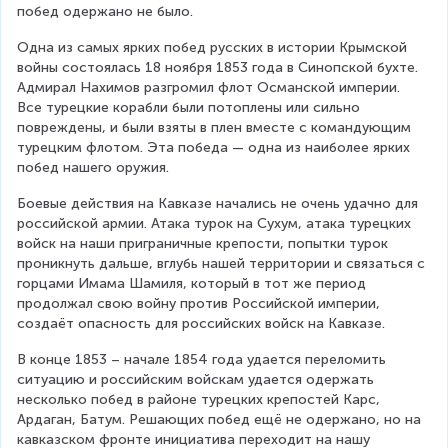
побед одержано не было.
Одна из самых ярких побед русских в истории Крымской 
войны состоялась 18 ноября 1853 года в Синопской бухте. 
Адмирал Нахимов разгромил флот Османской империи. 
Все турецкие корабли были потоплены или сильно 
повреждены, и были взяты в плен вместе с командующим 
турецким флотом. Эта победа — одна из наиболее ярких 
побед нашего оружия.
Боевые действия на Кавказе начались не очень удачно для 
российской армии. Атака турок на Сухум, атака турецких 
войск на наши приграничные крепости, попытки турок 
проникнуть дальше, вглубь нашей территории и связаться с 
горцами Имама Шамиля, который в тот же период 
продолжал свою войну против Российской империи, 
создаёт опасность для российских войск на Кавказе.
В конце 1853 – начале 1854 года удается переломить 
ситуацию и российским войскам удается одержать 
несколько побед в районе турецких крепостей Карс, 
Ардаган, Батум. Решающих побед ещё не одержано, но на 
кавказском фронте инициатива переходит на нашу 