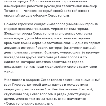
защиту города. Оборонительными, строительными, 
инженерными работами руководил талантливый инженер 
Тотлебен — человек, который своей работой внесет 
огромный вклад в оборону Севастополя.
Помимо героизма солдат и матросов уникальный героизм 
впервые проявили граждане, мирные жители города. 
Женщины города Севастополя становились сестрами 
милосердия. Даша Михайлова, известная как героиня 
Крымской войны Дарья Севастопольская — одна из первых 
девушек в истории России, которая фактически каждый 
день помогала раненым, больным, умирающим. Ее примеру 
последовали другие жительницы Севастополя и то 
единство, которое охватило защитников города, 
показывает то, как наши люди любили свою страну, свои 
город.
Участвовал в обороне Севастополя также наш знаменитый 
врач Пирогов, который делал наркоз и осуществлял 
операции прямо на поле боя. Лев Николаевич Толстой, 
служивший под Севастополем в рядах действующей 
армии, именно там начал писать свои знаменитые 
«Севастопольские рассказы».