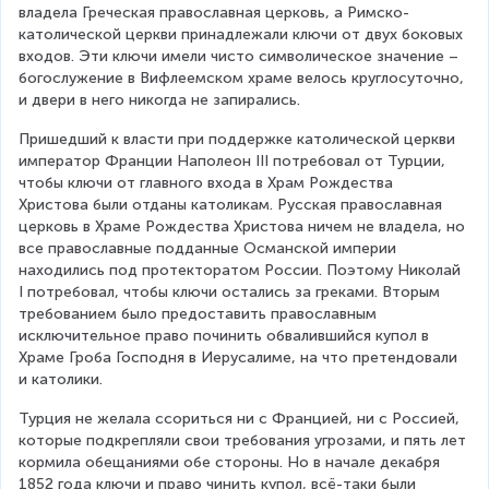
владела Греческая православная церковь, а Римско-
католической церкви принадлежали ключи от двух боковых 
входов. Эти ключи имели чисто символическое значение – 
богослужение в Вифлеемском храме велось круглосуточно, 
и двери в него никогда не запирались.
Пришедший к власти при поддержке католической церкви 
император Франции Наполеон III потребовал от Турции, 
чтобы ключи от главного входа в Храм Рождества 
Христова были отданы католикам. Русская православная 
церковь в Храме Рождества Христова ничем не владела, но 
все православные подданные Османской империи 
находились под протекторатом России. Поэтому Николай 
I потребовал, чтобы ключи остались за греками. Вторым 
требованием было предоставить православным 
исключительное право починить обвалившийся купол в 
Храме Гроба Господня в Иерусалиме, на что претендовали 
и католики.
Турция не желала ссориться ни с Францией, ни с Россией, 
которые подкрепляли свои требования угрозами, и пять лет 
кормила обещаниями обе стороны. Но в начале декабря 
1852 года ключи и право чинить купол, всё-таки были 