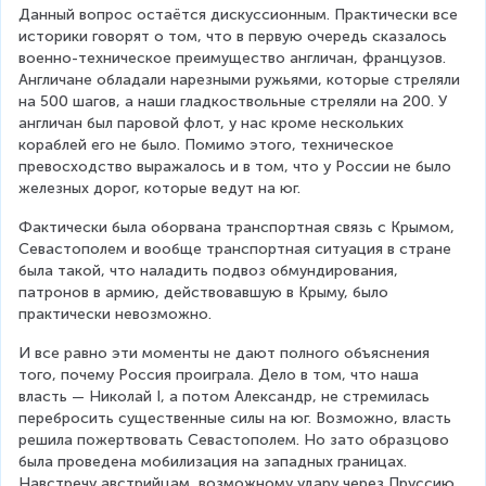
Данный вопрос остаётся дискуссионным. Практически все 
историки говорят о том, что в первую очередь сказалось 
военно-техническое преимущество англичан, французов. 
Англичане обладали нарезными ружьями, которые стреляли 
на 500 шагов, а наши гладкоствольные стреляли на 200. У 
англичан был паровой флот, у нас кроме нескольких 
кораблей его не было. Помимо этого, техническое 
превосходство выражалось и в том, что у России не было 
железных дорог, которые ведут на юг.
Фактически была оборвана транспортная связь с Крымом, 
Севастополем и вообще транспортная ситуация в стране 
была такой, что наладить подвоз обмундирования, 
патронов в армию, действовавшую в Крыму, было 
практически невозможно.
И все равно эти моменты не дают полного объяснения 
того, почему Россия проиграла. Дело в том, что наша 
власть — Николай I, а потом Александр, не стремилась 
перебросить существенные силы на юг. Возможно, власть 
решила пожертвовать Севастополем. Но зато образцово 
была проведена мобилизация на западных границах. 
Навстречу австрийцам, возможному удару через Пруссию 