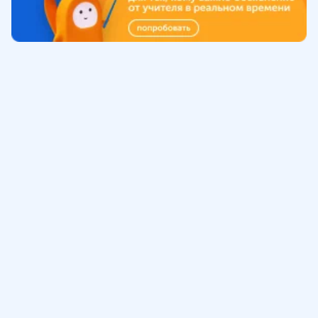
Обучение
ИнтернетУрок
Помощь
© ИнтернетУрок, 2009-
2026
8 (800) 775-41-21
info@interneturok.ru
101 000, г. Москва а/я 711 ООО «ИНТЕРДА»
Соглашение о пользовании сайтом
Сведения об образовательной программе