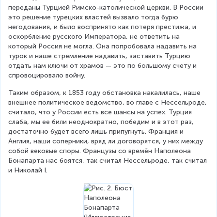
переданы Турцией Римско-католической церкви. В России 
это решение турецких властей вызвало тогда бурю 
негодования, и было воспринято как потеря престижа, и 
оскорбление русского Императора, не ответить на 
который Россия не могла. Она попробовала надавить на 
турок и наше стремление надавить, заставить Турцию 
отдать нам ключи от храмов — это по большому счету и 
спровоцировало войну.
Таким образом, к 1853 году обстановка накалилась, наше 
внешнее политическое ведомство, во главе с Нессельроде, 
считало, что у России есть все шансы на успех. Турция 
слаба, мы ее били неоднократно, победим и в этот раз, 
достаточно будет всего лишь припугнуть. Франция и 
Англия, наши соперники, вряд ли договорятся, у них между 
собой вековые споры. Французы со времён Наполеона 
Бонапарта нас боятся, так считал Нессельроде, так считал 
и Николай I.