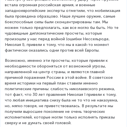
встала огромная российская армия, и военные 
западноевропейские эксперты отметили, что мобилизация 
была проведена образцово. Наше лучшее оружие, самые 
боеспособные силы были сконцентрированы там. Мы 
можем только предполагать, как все могло бы быть. Но те 
чудовищные дипломатические просчеты, которые 
произошли у нас перед войной (ошибки Нессельроде, 
Николая I), привели к тому, что мы в какой-то момент 
фактически оказались одни против всей Европы.
Возможно, именно эти просчеты, которые привели к 
необходимости обороняться от возможной угрозы, 
направленной на центр страны, и являются главной 
причиной поражения России в этой войне. В советское 
время историки на первый план ставили именно 
политические причины: слабость николаевского режима, 
тот факт, что 30 лет правления Николая I привели к тому, 
что любая инициатива снизу была не то что не наказуема, 
но, мягко говоря, не приветствовалась. В результате мы 
получили выросшее поколение не очень творческих 
исполнителей, которые могли только исполнять приказы 
сверху и не думать своей головой.