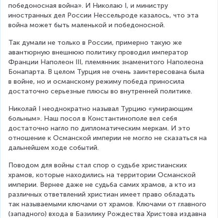
победоносная война». И Николаю I, и министру 
иностранных дел России Нессельроде казалось, что эта 
война может быть маленькой и победоносной.
Так думали не только в России, примерно такую же 
авантюрную внешнюю политику проводил император 
Франции Наполеон III, племянник знаменитого Наполеона 
Бонапарта. В целом Турция не очень заинтересована была 
в войне, но и османскому режиму победа приносила 
достаточно серьезные плюсы во внутренней политике.
Николай I неоднократно называл Турцию «умирающим 
больным». Наш посол в Константинополе вел себя 
достаточно нагло по дипломатическим меркам. И это 
отношение к Османской империи не могло не сказаться на 
дальнейшем ходе событий.
Поводом для войны стал спор о судьбе христианских 
храмов, которые находились на территории Османской 
империи. Вернее даже не судьба самих храмов, а кто из 
различных ответвлений христиан имеет право обладать 
так называемыми ключами от храмов. Ключами от главного 
(западного) входа в Базилику Рождества Христова издавна 