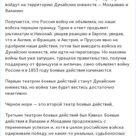
войдут на территорию Дунайских княжеств — Молдавию и 
Валахию.
Получается, что Россия войну не объявляла, но наши 
войска перешли границу. Турки в ответ предъявят 
ультиматум и Николай, увидев реакцию в Европе, увидев, 
что и Англия, и Франция, и Австрия, и Пруссия явно не 
одобрили наши действия, готов был выводить войска из 
Дунайских княжеств, или идти на переговоры. Но маховик 
войны был уже запущен, турецкое правительство, получив 
поддержку от французов и англичан, само объявляет войну 
России и в 1853 году боевые действия начинаются.
Первым театром боевых действий станут Дунайские 
княжества, но война там будет вестись достаточно 
неактивно.
Чёрное море — это второй театр боевых действий.
Третьим театром боевых действий был Кавказ. Боевые 
действия в Валахии и Молдавии продолжались с 
переменным успехом и, хотя в целом российские войска 
одерживали победу, но каких-то реальных, судьбоносных 