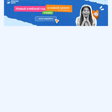
Обучение
ИнтернетУрок
Помощь
© ИнтернетУрок, 2009-
2026
8 (800) 775-41-21
info@interneturok.ru
101 000, г. Москва а/я 711 ООО «ИНТЕРДА»