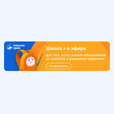
Обучение
ИнтернетУрок