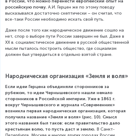
в России, что можно перенести европейский опыт на 
российскую почву. 
А.И. Герцен же по этому поводу 
высказывался достаточно скептически – он считал, что 
все-таки России необходимо искать свой путь.
Даже после того как народническое движение сошло на 
нет, спор о выборе пути России завершен не был. Даже в 
XX в. социалистическое движение в русской общественной 
мысли пыталось построить общество, где социализм 
должен был утвердиться в отдельно взятой стране.
Народническая организация «Земля и воля»
Если идеи Герцена объединяли сторонников за 
рубежом, то идеи Чернышевского нашли немало 
сторонников в Российской империи. Уже в 1861 г. 
вокруг Чернышевского и журнала «Современник» 
возникла первая народническая организация, которая 
получила название «Земля и воля» (рис. 10). Смысл 
этого названия был таков: если правительство дало 
крестьянам волю, то пусть даст и землю.
 В Санкт-
Петербурге, Москве и многих других городах России 