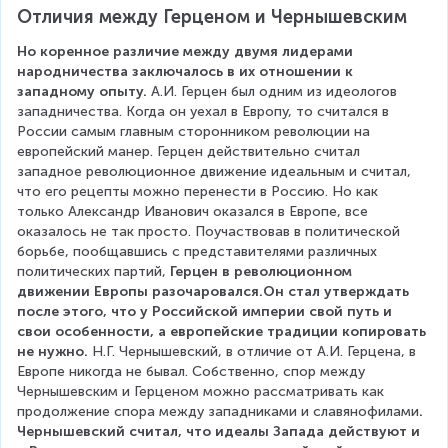
Отличия между Герценом и Чернышевским
Но коренное различие между двумя лидерами 
народничества заключалось в их отношении к 
западному опыту. 
А.И. Герцен был одним из идеологов 
западничества. Когда он уехал в Европу, то считался в 
России самым главным сторонником революции на 
европейский манер. Герцен действительно считал 
западное революционное движение идеальным и считал, 
что его рецепты можно перенести в Россию. Но как 
только Александр Иванович оказался в Европе, все 
оказалось не так просто. Поучаствовав в политической 
борьбе, пообщавшись с представителями различных 
политических партий, 
Герцен в революционном 
движении Европы разочаровался.Он стал утверждать 
после этого, что у Российской империи свой путь и 
свои особенности, а европейские традиции копировать 
не нужно.
 Н.Г. Чернышевский, в отличие от А.И. Герцена, в 
Европе никогда не бывал. Собственно, спор между 
Чернышевским и Герценом можно рассматривать как 
продолжение спора между западниками и славянофилами
. 
Чернышевский считал, что идеалы Запада действуют и 