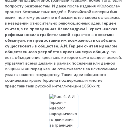
людей не владели иностранными языками, более того, были 
попросту безграмотны. И даже после издания «Колокола» 
процент безграмотных людей в Российской империи был 
велик, поэтому россияне в большинстве своем оставались 
в неведении относительно революционных идей. 
Герцен 
считал, что проведенная Александром II крестьянская 
реформа носила грабительский характер – крестьян 
обманули, не предоставив им возможность свободно 
существовать в обществе. А.И. Герцен считал идеалом 
общественного устройства крестьянскую общину,
 то 
есть объединение крестьян, которое само владеет землей, 
управляет всеми делами в рамках поселения или данной 
общины и ни перед кем не отчитывается за исключением 
уплаты налогов государству. Такие идеи общинного 
социализма кроме Герцена поддерживали многие 
представители русской интеллигенции 1860-х гг.