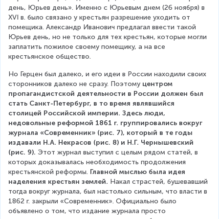
день, Юрьев день». Именно с Юрьевым днем (26 ноября) в 
XVI в. было связано у крестьян разрешение уходить от 
помещика. Александр Иванович предлагал ввести такой 
Юрьев день, но не только для тех крестьян, которые могли 
заплатить пожилое своему помещику, а на все 
крестьянское общество.
Но Герцен был далеко, и его идеи в России находили своих 
сторонников далеко не сразу. Поэтому 
центром 
пропагандистской деятельности в России должен был 
стать Санкт-Петербург, в то время являвшийся 
столицей Российской империи. Здесь люди, 
недовольные реформой 1861 г. группировались вокруг 
журнала «Современник» (рис. 7), который в те годы 
издавали Н.А. Некрасов (рис. 8) и Н.Г. Чернышевский 
(рис. 9).
 Этот журнал выступил с целым рядом статей, в 
которых доказывалась необходимость продолжения 
крестьянской реформы. 
Главной мыслью была идея 
наделения крестьян землей.
 Накал страстей, бушевавший 
тогда вокруг журнала, был настолько сильным, что власти в 
1862 г. закрыли «Современник». Официально было 
объявлено о том, что издание журнала просто 