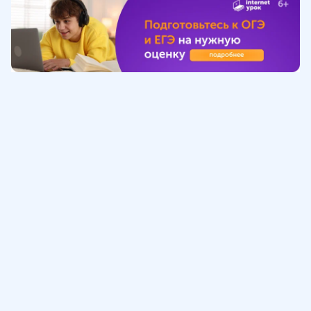
Обучение
ИнтернетУрок
Помощь
© ИнтернетУрок, 2009-
2026
8 (800) 775-41-21
info@interneturok.ru
101 000, г. Москва а/я 711 ООО «ИНТЕРДА»