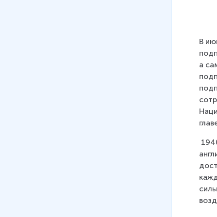
В ию
подп
а са
подп
подп
сотр
Наци
глав
 194
англ
дост
кажд
силь
возд