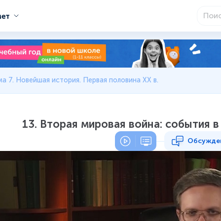
мет
ма 7. Новейшая история. Первая половина XX в.
13. Вторая мировая война: события в 
Обсужде