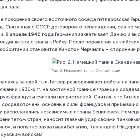
ши пала.
е покорения своего восточного соседа гитлеровская Герм
д. Связанная с СССР договором о ненападении, она не мо
и. В 
апреле 1940 года
 Германия захватывает Данию и выс
оединяя эти страны к Рейху. После поражения английских
кобритании становится 
Уинстон Черчилль 
– сторонник 
Рис. 2. Немецкий танк в Скандинавии
пасаясь за свой тыл, Гитлер разворачивает войска на зап
яжении 1930-х гг. на восточной границе Франции создава
рую французы считали неприступной. Считая, что Гитлер 
 сосредоточены основные силы французов и прибывших им
и располагались независимые страны Бенилюкса. Немецко
ренитетом стран, наносит главный удар своими танковым
но», и попутно захватывая Бельгию, Голландию (Нидерла
цузским войскам.