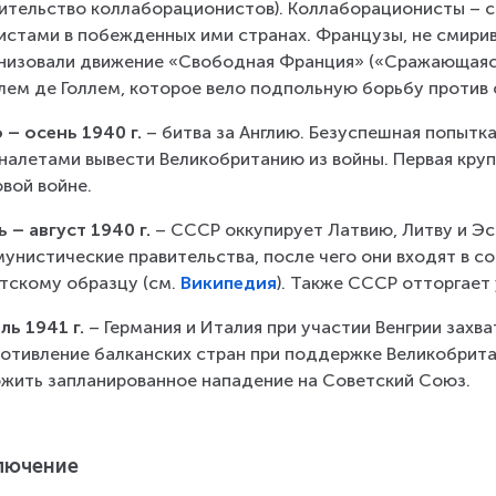
ительство коллаборационистов). Коллаборационисты – с
стами в побежденных ими странах. Французы, не смирив
низовали движение «Свободная Франция» («Сражающаяся 
ем де Голлем, которое вело подпольную борьбу против 
 – осень 1940 г.
 – битва за Англию. Безуспешная попытк
налетами вывести Великобританию из войны. Первая круп
вой войне.
 – август 1940 г.
 – СССР оккупирует Латвию, Литву и Эс
унистические правительства, после чего они входят в с
тскому образцу (см. 
Википедия
). Также СССР отторгает
ль 1941 г.
 – Германия и Италия при участии Венгрии зах
отивление балканских стран при поддержке Великобрита
жить запланированное нападение на Советский Союз.
лючение