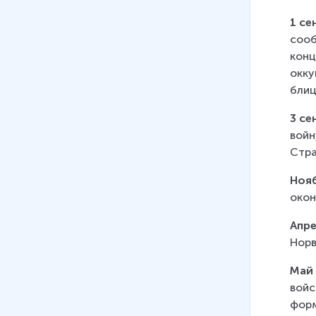
35 мин
1 се
14
.
Вторая мировая война:
сооб
Африканский и Итальянский
конц
фронты
окку
23 мин
блиц
15
.
Открытие «второго
3 се
фронта». Разгром
войн
гитлеровской Германии
Стра
26 мин
Нояб
16
.
Война на Тихом океане
окон
30 мин
Апре
17
.
Итоги Второй мировой
Норв
войны
25 мин
Май 
войс
форм