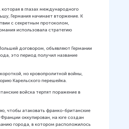
), которая в глазах международного 
шу, Германия начинает вторжение. К 
ствии с секретным протоколом, 
рмания использовала стратегию 
 Польшей договором, объявляют Германии 
года, это период получил название 
короткой, но кровопролитной войны, 
орию Карельского перешейка.
итанские войска терпят поражение в 
ию, чтобы атаковать франко-британские 
 Франции оккупирован, на юге создан 
анию города, в котором расположилось 