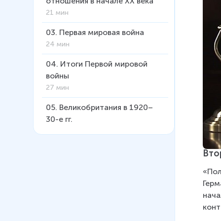
отношения в начале ХХ века
21 мин
03
.
Первая мировая война
24 мин
04
.
Итоги Первой мировой
войны
27 мин
05
.
Великобритания в 1920–
30-е гг.
31 мин
06
.
Франция в 1920–30-е гг.
Вто
24 мин
«Пол
07
.
Германия в 1920–1930е гг.
Герм
36 мин
нача
конт
08
.
Нацистская диктатура в