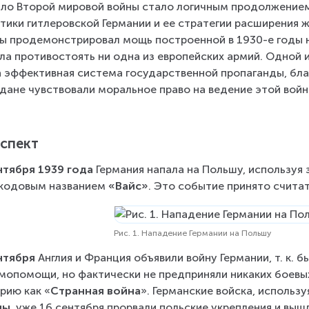
ло Второй мировой войны стало логичным продолжение
тики гитлеровской Германии и ее стратегии расширения 
ы продемонстрировал мощь построенной в 1930-е годы 
ла противостоять ни одна из европейских армий. Одной и
 эффективная система государственной пропаганды, бла
дане чувствовали моральное право на ведение этой войн
спект
нтября 1939 года
 Германия напала на Польшу, используя
кодовым названием 
«Вайс»
. Это событие принято счита
Рис. 1. Нападение Германии на Польшу
нтября
 Англия и Франция объявили войну Германии, т. к. 
мопомощи, но фактически не предприняли никаких боевых
рию как «
Странная война
». Германские войска, использу
ны
, уже 16 сентября прорвали польские укрепления и выш