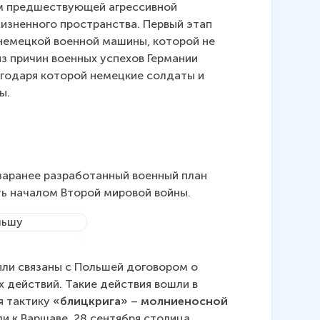
м предшествующей агрессивной 
жизненного пространства. Первый этап 
немецкой военной машины, которой не 
з причин военных успехов Германии 
годаря которой немецкие солдаты и 
ы.
 заранее разработанный военный план 
ть началом Второй мировой войны.
были связаны с Польшей договором о 
 действий. Такие действия вошли в 
я тактику 
«блицкрига»
 –
 молниеносной 
ли к Варшаве. 28 сентября столица 