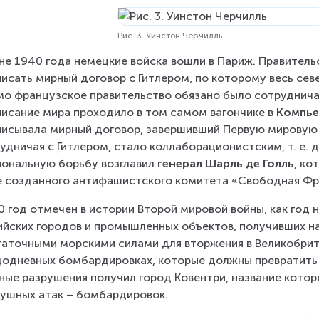
Рис. 3. Уинстон Черчилль
не 1940 года немецкие войска вошли в Париж. Правитель
исать мирный договор с Гитлером, по которому весь сев
мо французское правительство обязано было сотрудничат
исание мира проходило в том самом вагончике в 
Компье
исывала мирный договор, завершивший Первую мировую в
удничая с Гитлером, стало коллаборационистским, т. е. 
ональную борьбу возглавил 
генерал Шарль де Голль
, ко
е созданного антифашистского комитета «Свободная Фр
0 год отмечен в истории Второй мировой войны, как год
ийских городов и промышленных объектов, получивших на
аточными морскими силами для вторжения в Великобрит
одневных бомбардировках, которые должны превратить а
ные разрушения получил город Ковентри, название кото
ушных атак – бомбардировок.