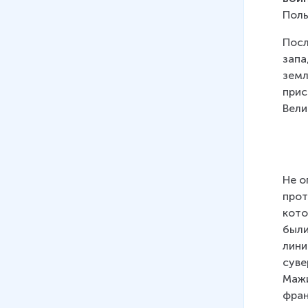
Поль
Посл
запа
земл
прис
Вели
Не о
прот
кото
были
лини
суве
Мажи
фран