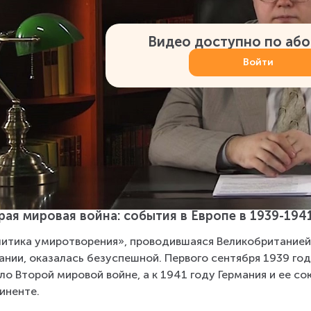
Видео доступно по аб
Войти
рая мировая война: события в Европе в 1939-1941 
итика умиротворения», проводившаяся Великобританией 
ании, оказалась безуспешной. Первого сентября 1939 год
ло Второй мировой войне, а к 1941 году Германия и ее с
иненте.