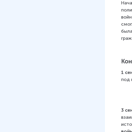
Нача
поли
войн
смог
была
граж
Кон
1 се
под 
3 се
взаи
исто
вой