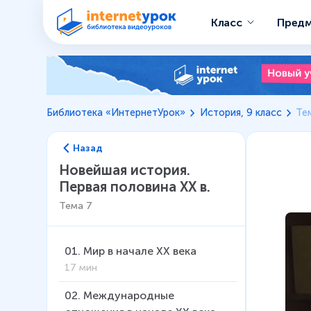
Класс
Пред
Библиотека «ИнтернетУрок»
История, 9 класс
Те
Назад
Новейшая история.
Первая половина XX в.
Тема
7
01
.
Мир в начале XX века
17 мин
02
.
Международные