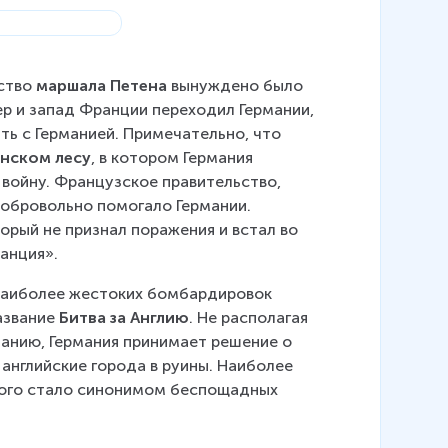
ство 
маршала Петена
 вынуждено было 
ер и запад Франции переходил Германии, 
ь с Германией. Примечательно, что 
нском лесу
, в котором Германия 
ойну. Французское правительство, 
добровольно помогало Германии. 
торый не признал поражения и встал во 
анция».
 наиболее жестоких бомбардировок 
звание 
Битва за Англию
. Не располагая 
анию, Германия принимает решение о 
нглийские города в руины. Наиболее 
рого стало синонимом беспощадных 