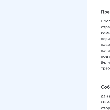
Германии
42 мин
Пре
09
.
Италия в 1920–30-е гг
Посл
26 мин
стра
самы
10
.
США в 1920-30е гг.
пери
28 мин
насе
11
.
Народные фронты.
нача
Гражданская война в Испании
под 
23 мин
Вели
треб
12
.
Мир в преддверии Второй
мировой войны
25 мин
Соб
13
.
Вторая мировая война:
23 а
события в Европе в 1939-
Рибб
1941 гг.
стор