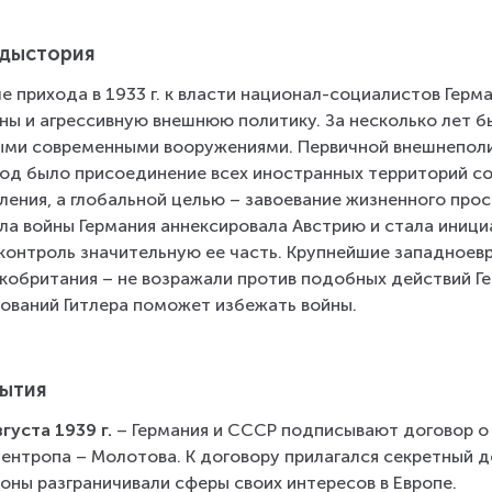
дыстория
е прихода в 1933 г. к власти национал-социалистов Герм
ны и агрессивную внешнюю политику. За несколько лет 
ми современными вооружениями. Первичной внешнеполит
од было присоединение всех иностранных территорий со
ления, а глобальной целью – завоевание жизненного прос
ла войны Германия аннексировала Австрию и стала иници
контроль значительную ее часть. Крупнейшие западноев
кобритания – не возражали против подобных действий Ге
ований Гитлера поможет избежать войны.
ытия
вгуста 1939 г.
 – Германия и СССР подписывают договор о 
ентропа – Молотова. К договору прилагался секретный д
оны разграничивали сферы своих интересов в Европе.