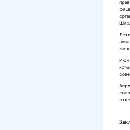
прав
фаши
орга
Шарл
Лето
авиа
миро
Июнь
комм
сове
Апре
сопр
отло
Зак