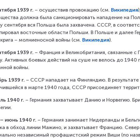
нтября 1939 г.
 – осуществив провокацию (см. 
Википедия
щества должна была санкционировать нападение на Поль
у сентября вся Польша была захвачена. СССР, в соответ
пировал восточные области Польши. В Польше и далее Ге
крига – молниеносной войны (см. 
Википедия
).
нтября 1939 г.
 – Франция и Великобритания, связанные с
у. Активных боевых действий на суше не велось до 1940 
нной войны.
рь 1939 г.
 – СССР нападает на Финляндию. В результате 
чившейся в марте 1940 года, СССР присоединяет террит
ль 1940 г.
 – Германия захватывает Данию и Норвегию. Бр
егии.
– июнь 1940 г.
 – Германия занимает Нидерланды и Бельг
ка в обход линии Мажино, и захватывает Францию. Север
ально независимый профашистский режим Виши (по назв