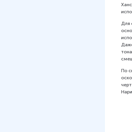
Ханс
испо
Для 
осно
испо
Даже
тона
смеш
По с
оско
черт
Нари