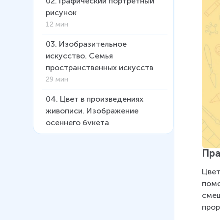
02
.
Графический портретный
рисунок
12 мин
03
.
Изобразительное
искусство. Семья
пространственных искусств
29 мин
04
.
Цвет в произведениях
живописи. Изображение
осеннего букета
19 мин
Пра
05
.
Цвет в натюрморте.
Выполнение натюрморта в
Цвет
технике акватипии гуашью
помо
7 мин
смеш
прор
06
.
Изображение