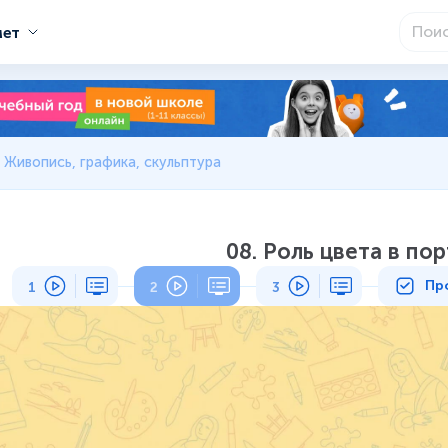
мет
. Живопись, графика, скульптура
08. Роль цвета в по
Пр
1
2
3