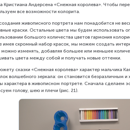
а Кристиана Андерсена «Снежная королева». Чтобы пере
льзуем все возможности колорита.
создания живописного портрета нам понадобится не весь
вные краски. Остальные цвета мы будем использовать ог
льзовании большого количества цветов гармония колори
 имея скромный набор красок, мы можем создать интер
 можно изменять, добавляя большее или меньшее количес
ивать цвета между собой и получать новые оттенки.
южету сказки «Снежная королева» характер мальчика Кая 
лок волшебного зеркала: он становится безразличным и
ы характера в живописном портрете. Сначала сделаем эск
суем голову, шею и плечи (рис. 21).