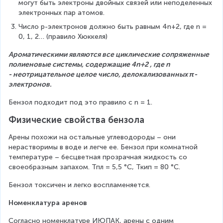
могут быть электроны двойных связей или неподеленных 
электронных пар атомов.
Число p-электронов должно быть равным 4n+2, где n = 
0, 1, 2… (правило Хюккеля)
Ароматическими являются все циклические сопряженные 
полиеновые системы, содержащие 4n+2 , где n 
- неотрицательное целое число, делокализованных π-
электронов.
Бензол подходит под это правило с n = 1.
Физические свойства бензола
Арены похожи на остальные углеводороды – они 
нерастворимы в воде и легче ее. Бензол при комнатной 
температуре – бесцветная прозрачная жидкость со 
своеобразным запахом. Тпл = 5,5 °С, Ткип = 80 °С.
Бензол токсичен и легко воспламеняется.
Номенклатура аренов
Согласно номенклатуре ИЮПАК, арены с одним 