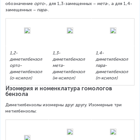
обозначение 
орто
-, для 1,3-замещенных –
 мета
-, а для 1,4-
замещенных –
 пара
-.
1,2-
1,3-
1,4-
диметилбензол 
диметилбензол 
диметилбензол 
орто-
мета-
пара-
диметилбензол 
диметилбензол 
диметилбензол 
(о-ксилол)
(м-ксилол)
(п-ксилол)
Изомерия и номенклатура гомологов 
бензола
Диметилбензолы изомерны друг другу. Изомерные три 
метилбензолы: