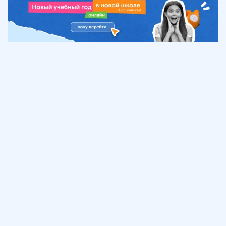
Обучение
ИнтернетУрок
Помощь
© ИнтернетУрок, 2009-
2026
8 (800) 775-41-21
info@interneturok.ru
101 000, г. Москва а/я 711 ООО «ИНТЕРДА»
Соглашение о пользовании сайтом