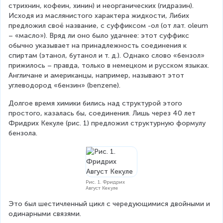
_
стрихнин, кофеин, хинин) и неорганических (гидразин). 
6
Исходя из маслянистого характера жидкости, Либих 
предложил своё название, с суффиксом -ол (от лат. oleum 
– «масло»). Вряд ли оно было удачнее: этот суффикс 
обычно указывает на принадлежность соединения к 
спиртам (этанол, бутанол и т. д.). Однако слово «бензол» 
прижилось – правда, только в немецком и русском языках. 
Англичане и американцы, например, называют этот 
углеводород «бензин» (benzene).
Долгое время химики бились над структурой этого 
простого, казалась бы, соединения. Лишь через 40 лет 
Фридрих Кекуле (рис. 1) предложил структурную формулу 
бензола.
Рис. 1. Фридрих
Август Кекуле
Это был шестичленный цикл с чередующимися двойными и 
одинарными связями.