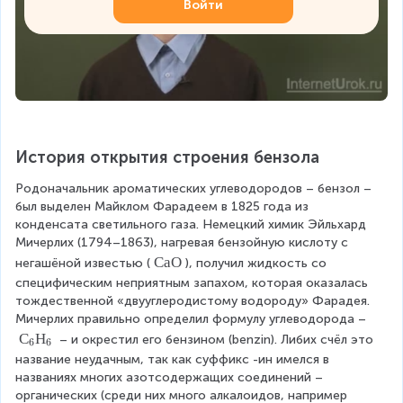
Войти
История открытия строения бензола
Родоначальник ароматических углеводородов – бензол – 
был выделен Майклом Фарадеем в 1825 года из 
конденсата светильного газа. Немецкий химик Эйльхард 
Мичерлих (1794–1863), нагревая бензойную кислоту с 
\
СаО
негашёной известью (
), получил жидкость со 
\
специфическим неприятным запахом, которая оказалась 
С
тождественной «двууглеродистому водороду» Фарадея. 
а
Мичерлих правильно определил формулу углеводорода – 
О
С
С
Н
 – и окрестил его бензином (benzin). Либих счёл это 
6
6
_
название неудачным, так как суффикс -ин имелся в 
6
названиях многих азотсодержащих соединений – 
Н
органических (среди них много алкалоидов, например 