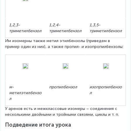
1,2,3-
1,2,4-
1,3,5-
триметилбензол
триметилбензол
триметилбензол
Им изомерны также метил этилбензолы (приведем в 
пример один из них), а также пропил- и изопропилбензолы:
м-
пропилбензол
изопропилбензо
метилэтилбензо
л
л
У аренов есть и межклассовые изомеры – соединения с 
несколькими двойными и тройными связями, циклы и т. п.
Подведение итога урока