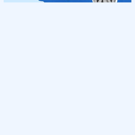
Обучение
ИнтернетУрок
Помощь
© ИнтернетУрок, 2009-
2026
8 (800) 775-41-21
info@interneturok.ru
101 000, г. Москва а/я 711 ООО «ИНТЕРДА»
Соглашение о пользовании сайтом
Сведения об образовательной программе
Политика в отношении обработки персональных данных