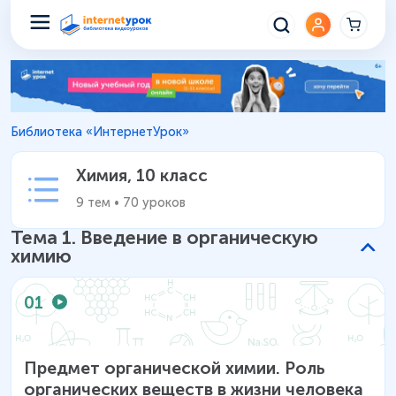
Химия 10 класс – Уроки школь
Библиотека «ИнтернетУрок»
Химия
,
10 класс
9
тем
•
70
уроков
Тема
1
.
Введение в органическую
химию
01
Предмет органической химии. Роль
органических веществ в жизни человека