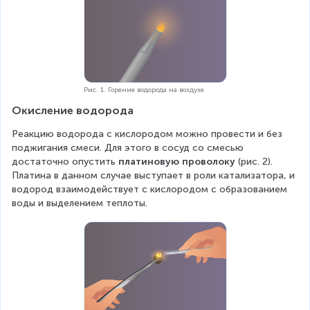
2
+
O
_
2
=
2
Рис. 1. Горение водорода на воздухе
H
Окисление водорода
_
2
Реакцию водорода с кислородом можно провести и без 
O
поджигания смеси. Для этого в сосуд со смесью 
+
достаточно опустить 
платиновую проволоку
 (рис. 2). 
Q
Платина в данном случае выступает в роли катализатора, и 
водород взаимодействует с кислородом с образованием 
воды и выделением теплоты.