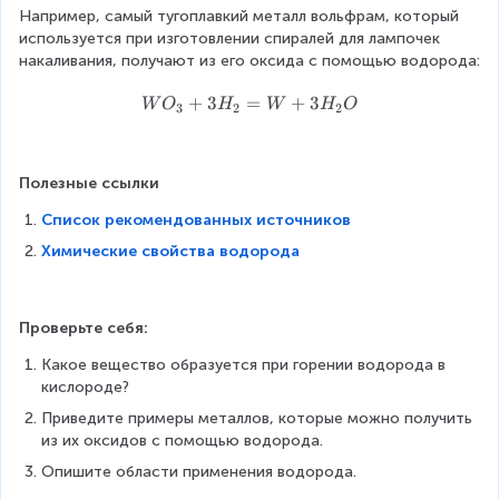
Например, самый тугоплавкий металл вольфрам, который 
используется при изготовлении спиралей для лампочек 
накаливания, получают из его оксида с помощью водорода:
W
+
3
=
+
3
W
O
H
W
H
O
3
2
2
O
_
3
Полезные ссылки
+
3
Список рекомендованных источников
H
Химические свойства водорода
_
2
=
W
Проверьте себя:
+
Какое вещество образуется при горении водорода в 
3
кислороде?
H
_
Приведите примеры металлов, которые можно получить 
2
из их оксидов с помощью водорода.
O
Опишите области применения водорода.