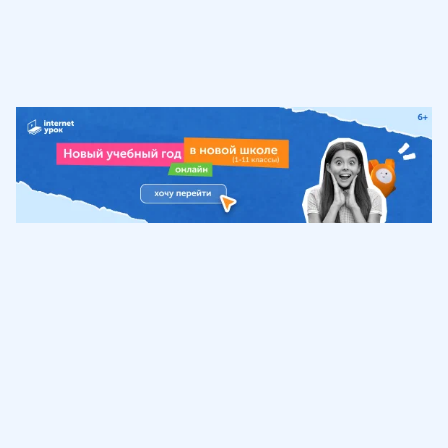
Обучение
ИнтернетУрок
Помощь