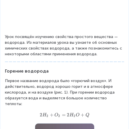
Урок посвящён изучению свойства простого вещества — 
водорода. Из материалов урока вы узнаете об основных 
химических свойствах водорода, а также познакомитесь с 
некоторыми областями применения водорода.
Горение водорода
Первое название водорода было «горючий воздух». И 
действительно, водород хорошо горит и в атмосфере 
кислорода, и на воздухе (рис. 1). При горении водорода 
образуется вода и выделяется большое количество 
теплоты:
2
2
+
=
2
+
H
O
H
O
Q
2
2
2
H
_