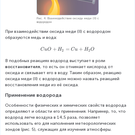
Рис. 4. Взаимодействие оксида меди (II) с
водородом
При взаимодействии оксида меди (II) с водородом 
образуются медь и вода:
C
+
=
+
C
u
O
H
C
u
H
O
2
2
u
В подобных реакциях водород выступает в роли 
O
восстановителя
, то есть он отнимает кислород от 
+
оксида и связывает его в воду. Таким образом, реакцию 
H
оксида меди (II) с водородом можно назвать реакцией 
_
восстановления меди из её оксида.
2
=
Применение водорода
C
u
Особенности физических и химических свойств водорода 
+
определяют и области его применения. Например, то, что 
H
водород легче воздуха в 14,5 раза, позволяет 
_
использовать его для наполнения метеорологических 
2
зондов (рис. 5), служащих для изучения атмосферы.
O