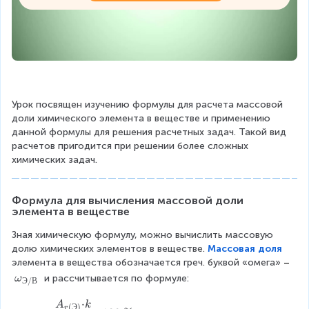
Урок посвящен изучению формулы для расчета массовой 
доли химического элемента в веществе и применению 
данной формулы для решения расчетных задач. Такой вид 
расчетов пригодится при решении более сложных 
химических задач.
Формула для вычисления массовой доли 
элемента в веществе
Зная химическую формулу, можно вычислить массовую 
долю химических элементов в веществе. 
Массовая доля
элемента в вещества обозначается греч. буквой «омега» 
–
ω
 и рассчитывается по формуле:
ω
Э
/
В
_
⋅
{
A
k
ω
(
Э
)
r