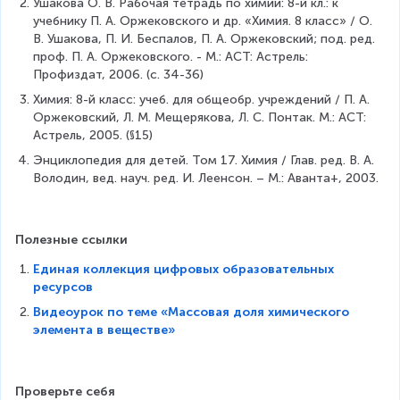
Ушакова О. В. Рабочая тетрадь по химии: 8-й кл.: к 
\
\
\
{
H
c
учебнику П. А. Оржековского и др. «Химия. 8 класс» / О. 
%
%
\
A
)}
d
В. Ушакова, П. И. Беспалов, П. А. Оржековский; под. ред. 
-
,
%
_
\
ot
проф. П. А. Оржековского. - М.: АСТ: Астрель: 
(
ω
=
{r
\
А
Профиздат, 2006. (с. 34-36)
3
_
{
(
c
_
\
{
Химия: 8-й класс: учеб. для общеобр. учреждений / П. А. 
\
P
d
{r
\
P
Оржековский, Л. М. Мещерякова, Л. С. Понтак. М.: АСТ: 
L
)}
ot
(
%
/
Астрель, 2005. (§15)
ar
\
\
P
+
B
g
\
3
)}
Энциклопедия для детей. Том 17. Химия / Глав. ред. В. А. 
3
}
e
c
}
+
Володин, вед. науч. ред. И. Леенсон. – М.: Аванта+, 2003.
2
=
\f
d
{
4
\
3
ra
ot
M
\
\
2
c
\
_
c
%
Полезные ссылки
\
{
1
{r
d
)
\
1
}
(
ot
Единая коллекция цифровых образовательных
=
%
\
{
H
А
ресурсов
6
,
\
M
_
_
5
ω
Видеоурок по теме «Массовая доля химического
c
_
3
{r
\
_
элемента в веществе»
d
{r
P
(
\
{
ot
(
O
O
%
O
\
H
_
)}
/
2
_
4)
=
Проверьте себя