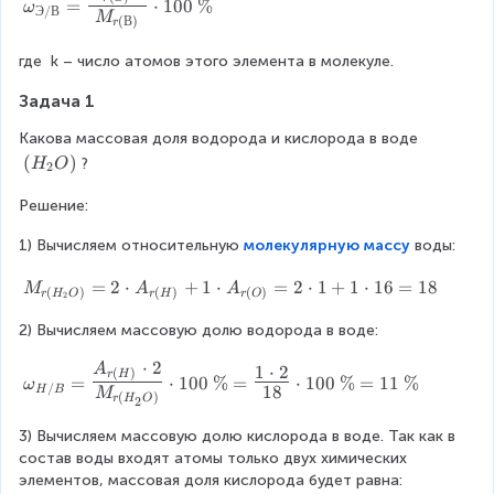
=
⋅
100
%
ω
Э
/
В
Э
_
M
(
В
)
r
/
{
В
Э
где 
k
– число атомов этого элемента в молекуле.
}
/
Задача 1
В
}
Какова массовая доля водорода и кислорода в воде 
=
(
(
)
?
H
O
2
{
H
\
Решение:
_
L
2
ar
1) Вычисляем относительную 
молекулярную массу
 воды:
O
g
)
e
M
=
2
⋅
+
1
⋅
=
2
⋅
1
+
1
⋅
16
=
18
M
A
A
(
)
(
)
(
)
r
H
O
r
H
r
O
2
\f
_
ra
{r
2) Вычисляем массовую долю водорода в воде:
c
(
⋅
2
{
A
ω
1
⋅
2
H
(
)
r
H
=
⋅
100
%
=
⋅
100
%
=
11
%
ω
/
A
18
_
H
B
M
_
(
)
r
H
O
2
_
{
2
{r
3) Вычисляем массовую долю кислорода в воде. Так как в 
H
O
(
состав воды входят атомы только двух химических 
/
)}
Э
элементов, массовая доля кислорода будет равна:
B
=