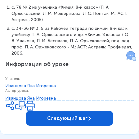
B
}
3
}
3
}
с. 78 № 2 из учебника «Химия: 8-й класс» (П. А. 
{
P
}
\
=
Оржековский, Л. М. Мещерякова, Л. С. Понтак. М.: АСТ: 
1
O
}
c
6
Астрель, 2005).
8
_
\
d
5
}
4)
c
ot
с. 34-36 № 3, 5 из Рабочей тетради по химии: 8-й кл.: к 
\
}
}
d
1
учебнику П. А. Оржековского и др. «Химия. 8 класс» / О. 
\
\
}
ot
+
В. Ушакова, П. И. Беспалов, П. А. Оржековский; под. ред. 
%
c
}
1
1
проф. П. А. Оржековского - М.: АСТ: Астрель: Профиздат, 
d
\
0
\
2006.
ot
c
0
c
1
d
Информация об уроке
\
d
0
ot
\
ot
0
1
%
3
Учитель
:
\
0
=
1
Иванцова Яна Игоревна
\
0
{
+
Автор урока
:
%
\
\
4
Иванцова Яна Игоревна
=
\
L
\
1
%
ar
c
1
=
g
d
Следующий шаг
\
{
e
ot
\
\
\f
1
%
L
ra
6
ar