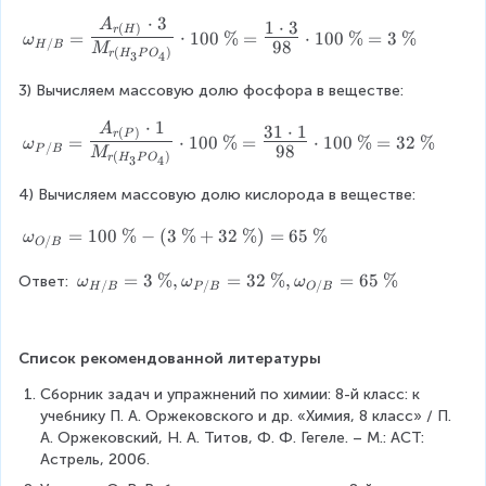
ot
)}
H
\
\
⋅
3
=
A
ω
1
⋅
3
_
(
)
r
H
=
⋅
100
%
=
⋅
100
%
=
3
%
ω
\
2
/
98
2
_
H
B
M
3
(
)
r
H
P
O
3
4
%
}
\
{
P
{
c
3) Вычисляем массовую долю фосфора в веществе:
H
O
M
d
/
_
⋅
1
A
_
ω
31
⋅
1
ot
(
)
B
4)
r
P
=
⋅
100
%
=
⋅
100
%
=
32
%
ω
/
98
{r
_
P
B
M
1
}
(
)
}
r
H
P
O
3
4
(
{
+
=
=
4) Вычисляем массовую долю кислорода в веществе:
H
P
1
{
3
_
/
\
\
\
ω
=
100
%
−
(
3
%
+
32
%
)
=
65
%
ω
2
B
c
/
L
c
O
B
_
O
}
d
ar
d
{
ω
=
3
%
,
=
32
%
,
=
65
%
Ответ: 
)}
=
ω
ω
ω
ot
g
/
/
/
ot
H
B
P
B
O
B
O
_
}
{
1
e
А
/
{
}
\
6
\f
_
B
H
\
L
=
ra
{r
Список рекомендованной литературы
}
/
c
ar
1
c
(
=
B
d
g
8
Сборник задач и упражнений по химии: 8-й класс: к 
{
H
1
}
ot
e
учебнику П. А. Оржековского и др. «Химия, 8 класс» / П. 
A
)}
0
=
1
\f
А. Оржековский, Н. А. Титов, Ф. Ф. Гегеле. – М.: АСТ: 
_
+
0
3
0
ra
Астрель, 2006.
{r
1
\
\
0
c
(
\