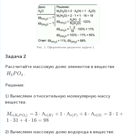
)}
}
2
\
=
\
c
{
c
d
\
d
ot
L
ot
k
ar
A
}
g
_
{
e
{r
Рис. 1. Оформление решения задачи 1
M
\f
(
Задача 2
_
ra
H
{r
c
)}
Рассчитайте массовую долю элементов в веществе 
(
{
+
H
.
H
P
O
В
3
4
A
1
_
)}
_
\
Решение:
3
}
{r
c
P
}
(
d
1) Вычисляем относительную молекулярную массу 
O
\
H
ot
вещества:
_
c
)}
A
4
d
\
_
M
=
3
⋅
А
+
1
⋅
А
+
4
⋅
А
=
3
⋅
1
+
M
(
)
(
)
(
)
(
)
r
H
P
O
r
H
r
P
r
O
3
4
ot
\
{r
_
1
⋅
31
+
4
⋅
16
=
98
1
c
(
{r
0
d
O
(
2) Вычисляем массовую долю водорода в веществе:
0