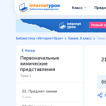
Класс
Пред
Библиотека «ИнтернетУрок»
Химия, 8 класс
Тема 
Назад
Первоначальные
2
химические
представления
Тема
1
01
.
Предмет химии
6 мин