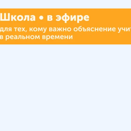
Урок
Помощь
Обратиться в поддержку
ософия
Вопросы и ответы
Инструкция по работе
с системой