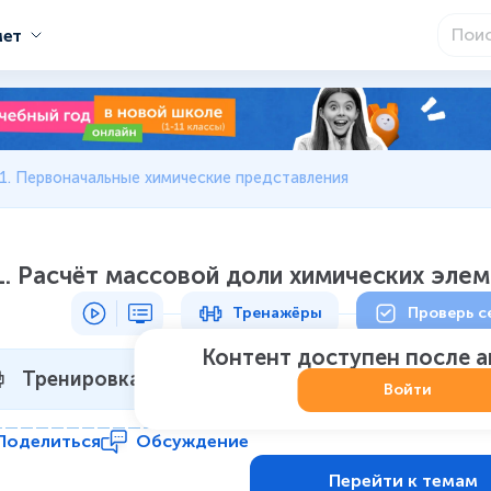
мет
1. Первоначальные химические представления
1. Расчёт массовой доли химических эле
Тренажёры
Проверь с
Контент доступен после 
Тренировка 1
Не начат
:
0
из
7
Войти
Поделиться
Обсуждение
Перейти к темам