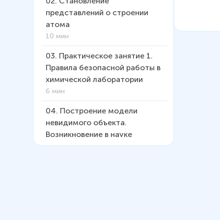
02
.
Становление
представлений о строении
атома
10 мин
03
.
Практическое занятие 1.
Правила безопасной работы в
химической лаборатории
6 мин
04
.
Построение модели
невидимого объекта.
Возникновение в науке
теоретических представлений
о веществе и химической
реакции.
7 мин
05
.
Электронная оболочка
атома