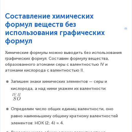
Составление химических
формул веществ без
использования графических
формул
Химические формулы можно выводить без использования 
графических формул. Составим формулу вещества, 
образованного атомами серы с валентностью IV и 
атомами кислорода с валентностью II.
Запишем знаки химических элементов — серы и 
кислорода, а над ними укажем их валентности:
\
I
V
II
S
O
o
v
Определим число общих единиц валентности, оно 
e
равно наименьшему общему кратному валентностей 
r
элементов: НОК (2; 4) = 4.
s
e