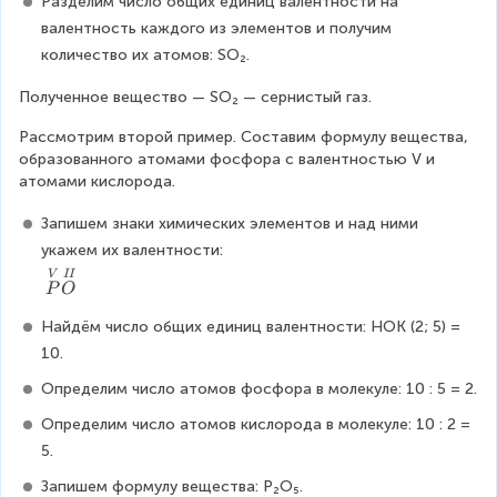
Разделим число общих единиц валентности на 
t
валентность каждого из элементов и получим 
{
количество их атомов: SO₂.
I
V
Полученное вещество — SO₂ — сернистый газ.
}
{
Рассмотрим второй пример. Составим формулу вещества, 
S
образованного атомами фосфора с валентностью V и 
}
атомами кислорода.
\
o
Запишем знаки химических элементов и над ними 
v
укажем их валентности:
e
\
V
II
r
P
O
o
s
v
Найдём число общих единиц валентности: НОК (2; 5) = 
e
e
t
10.
r
{
s
Определим число атомов фосфора в молекуле: 10 : 5 = 2.
II
e
}
Определим число атомов кислорода в молекуле: 10 : 2 = 
t
{
5.
{
O
V
}
Запишем формулу вещества: Р₂О₅.