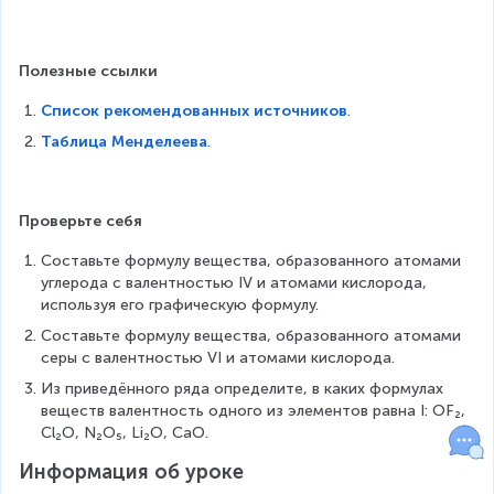
}
{
P
}
Полезные ссылки
\
Список рекомендованных источников
o
.
v
Таблица Менделеева
.
e
r
s
Проверьте себя
e
t
Составьте формулу вещества, образованного атомами 
{
углерода с валентностью IV и атомами кислорода, 
II
используя его графическую формулу.
}
{
Составьте формулу вещества, образованного атомами 
O
серы с валентностью VI и атомами кислорода.
}
Из приведённого ряда определите, в каких формулах 
веществ валентность одного из элементов равна I: ОF₂, 
Cl₂O, N₂O₅, Li₂O, CaO.
Информация об уроке