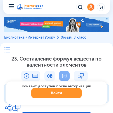
Библиотека «ИнтернетУрок»
Химия, 8 класс
23. Составление формул веществ по
валентности элементов
Контент доступен после авторизации
Тренировка
Войти
0
из
7
1