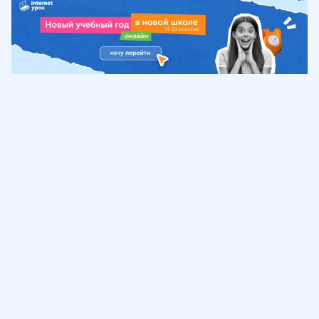
Обучение
ИнтернетУрок
Помощь
© ИнтернетУрок, 2009-
2026
8 (800) 775-41-21
info@interneturok.ru
101 000, г. Москва а/я 711 ООО «ИНТЕРДА»