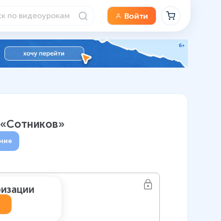
Войти
ь «Сотников»
ние
ризации