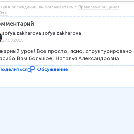
твуя в обсуждении, вы соглашаетесь c
Правилами общения
йте.
омментарий
sofya.zakharova sofya.zakharova
27.09.2019
карный урок! Все просто, ясно, структурировано и
асибо Вам большое, Наталья Александровна!
Поделиться
Обсуждение