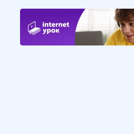
Обучение
Интернет
Личный кабинет
О нас
Библиотека уроков
Наша фил
Домашняя школа
О школе