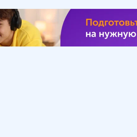
Урок
Помощь
Обратиться в поддержку
ософия
Вопросы и ответы
Инструкция по работе
с системой