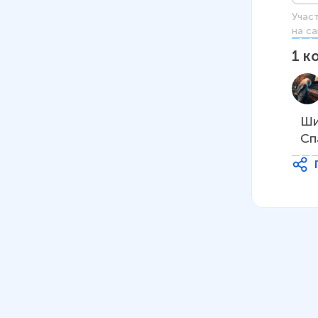
Учас
на са
1
к
Ши
Сп