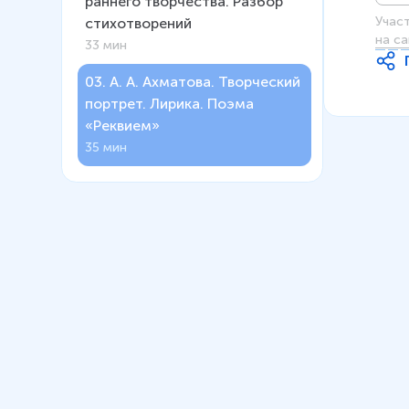
раннего творчества. Разбор
Учас
стихотворений
на са
33 мин
03
.
А. А. Ахматова. Творческий
портрет. Лирика. Поэма
«Реквием»
35 мин