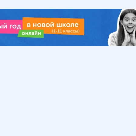
Урок
Помощь
Обратиться в поддержку
ософия
Вопросы и ответы
Инструкция по работе
с системой