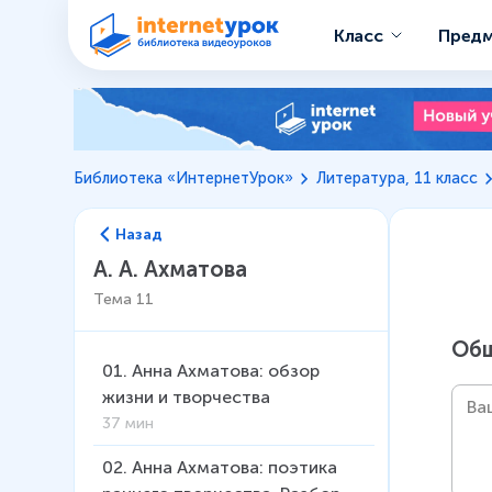
Класс
Пред
Библиотека «ИнтернетУрок»
Литература, 11 класс
Назад
А. А. Ахматова
Тема
11
Общ
01
.
Анна Ахматова: обзор
жизни и творчества
37 мин
02
.
Анна Ахматова: поэтика