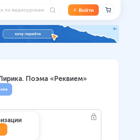
Войти
. Лирика. Поэма «Реквием»
ние
ризации