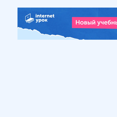
Обучение
Интернет
Личный кабинет
О нас
Библиотека уроков
Наша фил
Домашняя школа
О школе