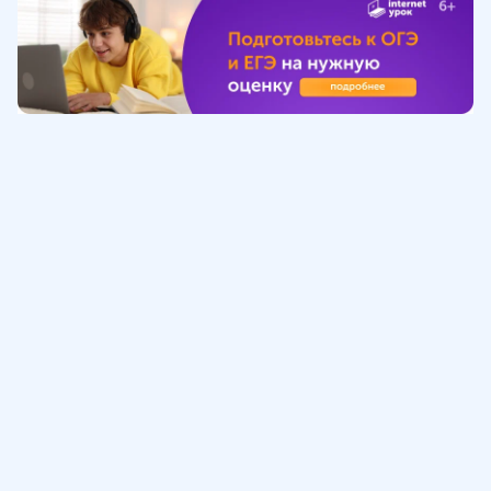
Обучение
ИнтернетУрок
Помощь
© ИнтернетУрок, 2009-
2026
8 (800) 775-41-21
info@interneturok.ru
101 000, г. Москва а/я 711 ООО «ИНТЕРДА»