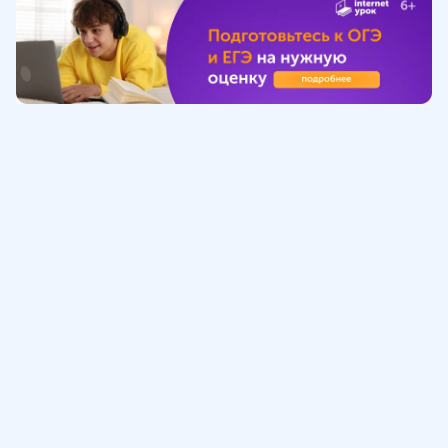
Обучение
ИнтернетУрок
Помощь
© ИнтернетУрок, 2009-
2026
8 (800) 775-41-21
info@interneturok.ru
101 000, г. Москва а/я 711 ООО «ИНТЕРДА»