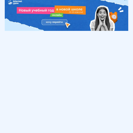
Обучение
ИнтернетУрок
Помощь
© ИнтернетУрок, 2009-
2026
8 (800) 775-41-21
info@interneturok.ru
101 000, г. Москва а/я 711 ООО «ИНТЕРДА»