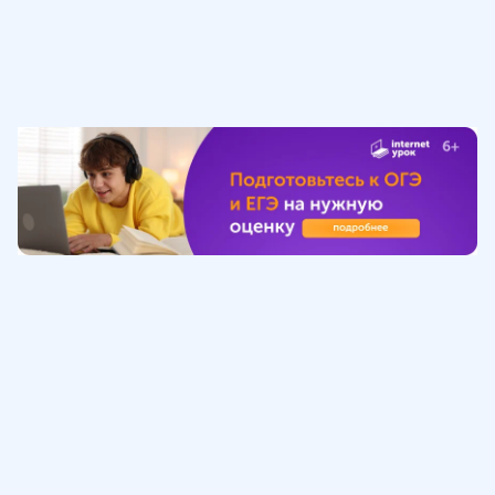
Обучение
ИнтернетУрок
Помощь