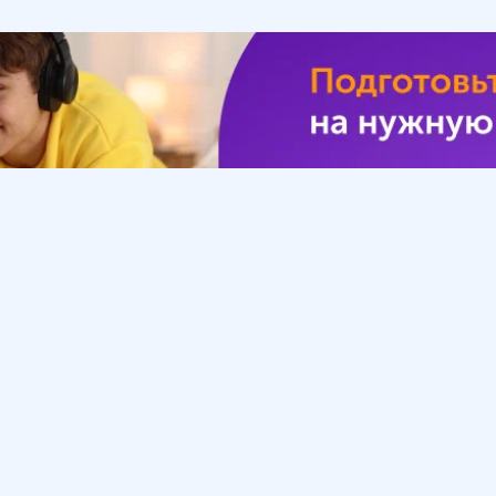
Урок
Помощь
Обратиться в поддержку
ософия
Вопросы и ответы
Инструкция по работе
с системой