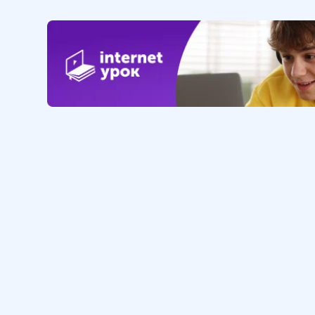
Обучение
Интернет
Личный кабинет
О нас
Библиотека уроков
Наша фил
Домашняя школа
О школе