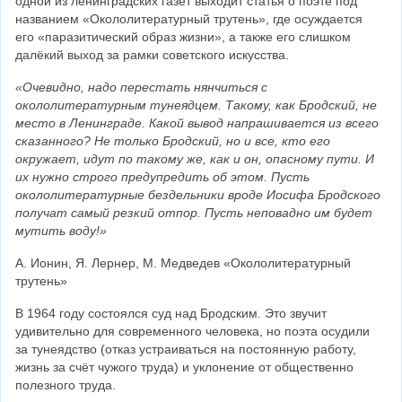
одной из ленинградских газет выходит статья о поэте под 
названием «Окололитературный трутень», где осуждается 
его «паразитический образ жизни», а также его слишком 
далёкий выход за рамки советского искусства.
«Очевидно, надо перестать нянчиться с 
окололитературным тунеядцем. Такому, как Бродский, не 
место в Ленинграде. Какой вывод напрашивается из всего 
сказанного? Не только Бродский, но и все, кто его 
окружает, идут по такому же, как и он, опасному пути. И 
их нужно строго предупредить об этом. Пусть 
окололитературные бездельники вроде Иосифа Бродского 
получат самый резкий отпор. Пусть неповадно им будет 
мутить воду!»
А. Ионин, Я. Лернер, М. Медведев «Окололитературный 
трутень»
В 1964 году состоялся суд над Бродским. Это звучит 
удивительно для современного человека, но поэта осудили 
за тунеядство (отказ устраиваться на постоянную работу, 
жизнь за счёт чужого труда) и уклонение от общественно 
полезного труда.