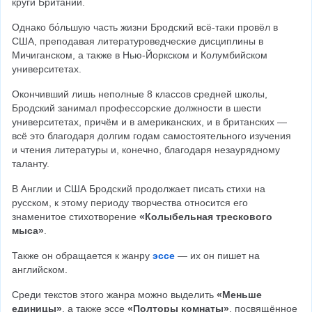
круги Британии.
Однако бо́льшую часть жизни Бродский всё-таки провёл в 
США, преподавая литературоведческие дисциплины в 
Мичиганском, а также в Нью-Йоркском и Колумбийском 
университетах.
Окончивший лишь неполные 8 классов средней школы, 
Бродский занимал профессорские должности в шести 
университетах, причём и в американских, и в британских — 
всё это благодаря долгим годам самостоятельного изучения 
и чтения литературы и, конечно, благодаря незаурядному 
таланту.
В Англии и США Бродский продолжает писать стихи на 
русском, к этому периоду творчества относится его 
знаменитое стихотворение 
«Колыбельная трескового 
мыса»
.
Также он обращается к жанру 
эссе
 — их он пишет на 
английском.
Среди текстов этого жанра можно выделить 
«Меньше 
единицы»
, а также эссе 
«Полторы комнаты»
, посвящённое 