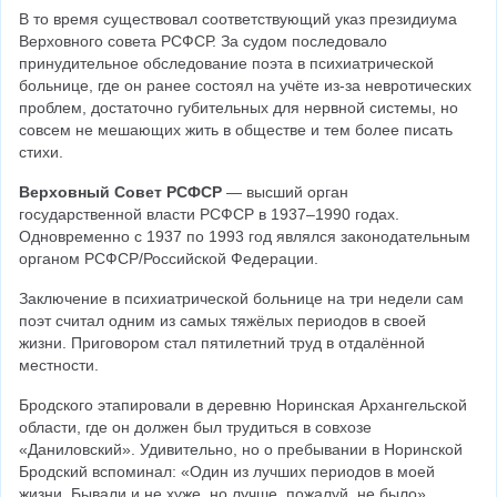
В то время существовал соответствующий указ президиума 
Верховного совета РСФСР. За судом последовало 
принудительное обследование поэта в психиатрической 
больнице, где он ранее состоял на учёте из-за невротических 
проблем, достаточно губительных для нервной системы, но 
совсем не мешающих жить в обществе и тем более писать 
стихи.
Верховный Совет РСФСР
 — высший орган 
государственной власти РСФСР в 1937–1990 годах. 
Одновременно с 1937 по 1993 год являлся законодательным 
органом РСФСР/Российской Федерации.
Заключение в психиатрической больнице на три недели сам 
поэт считал одним из самых тяжёлых периодов в своей 
жизни. Приговором стал пятилетний труд в отдалённой 
местности.
Бродского этапировали в деревню Норинская Архангельской 
области, где он должен был трудиться в совхозе 
«Даниловский». Удивительно, но о пребывании в Норинской 
Бродский вспоминал: «Один из лучших периодов в моей 
жизни. Бывали и не хуже, но лучше, пожалуй, не было».