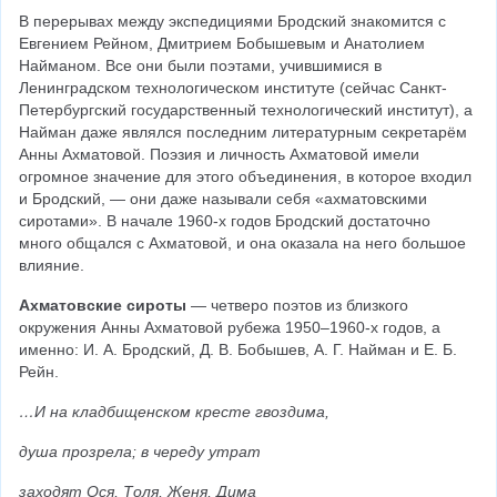
В перерывах между экспедициями Бродский знакомится с 
Евгением Рейном, Дмитрием Бобышевым и Анатолием 
Найманом. Все они были поэтами, учившимися в 
Ленинградском технологическом институте (сейчас Санкт-
Петербургский государственный технологический институт), а 
Найман даже являлся последним литературным секретарём 
Анны Ахматовой. Поэзия и личность Ахматовой имели 
огромное значение для этого объединения, в которое входил 
и Бродский, — они даже называли себя «ахматовскими 
сиротами». В начале 1960-х годов Бродский достаточно 
много общался с Ахматовой, и она оказала на него большое 
влияние.
Ахматовские сироты
 — четверо поэтов из близкого 
окружения Анны Ахматовой рубежа 1950–1960-х годов, а 
именно: И. А. Бродский, Д. В. Бобышев, А. Г. Найман и Е. Б. 
Рейн.
…И на кладбищенском кресте гвоздима,
душа прозрела; в череду утрат
заходят Ося, Толя, Женя, Дима