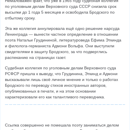
Немаловажен факт, что уже в 1965 году судебная коллегия 
по уголовным делам Верховного суда СССР снизила срок 
высылки до 1 года 5 месяцев и освободила Бродского по 
отбытому сроку.
Эта же коллегия аннулировала ещё одно решение нарсуда 
Ленинграда — вынести частное определение в отношении 
поэта Натальи Грудининой, литературоведа Ефима Эткинда 
и филолога-германиста Адмони Вольфа. Они выступили 
свидетелями в защиту Бродского, за что подверглись 
распеканию на страницах газет.
Судебная коллегия по уголовным делам Верховного суда 
РСФСР пришла к выводу, что Грудинина, Эткинд и Адмони 
высказывали лишь своё личное мнение и только о работах 
Бродского по переводу стихов иностранных авторов, 
опубликованных в печати, и на этом основании 
характеризовали его как талантливого переводчика.
Ссылка совершенно не помешала поэту заниматься делом 