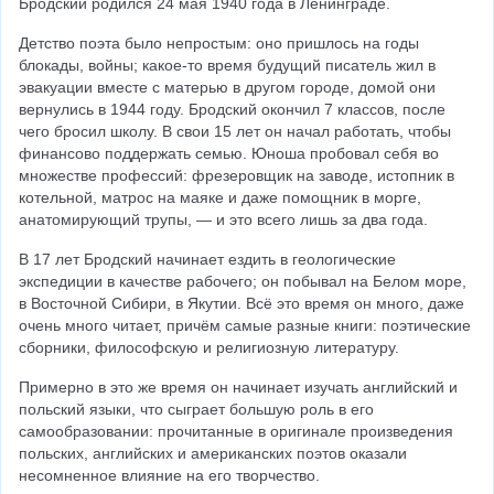
Бродский родился 24 мая 1940 года в Ленинграде.
Детство поэта было непростым: оно пришлось на годы 
блокады, войны; какое-то время будущий писатель жил в 
эвакуации вместе с матерью в другом городе, домой они 
вернулись в 1944 году. Бродский окончил 7 классов, после 
чего бросил школу. В свои 15 лет он начал работать, чтобы 
финансово поддержать семью. Юноша пробовал себя во 
множестве профессий: фрезеровщик на заводе, истопник в 
котельной, матрос на маяке и даже помощник в морге, 
анатомирующий трупы, — и это всего лишь за два года.
В 17 лет Бродский начинает ездить в геологические 
экспедиции в качестве рабочего; он побывал на Белом море, 
в Восточной Сибири, в Якутии. Всё это время он много, даже 
очень много читает, причём самые разные книги: поэтические 
сборники, философскую и религиозную литературу.
Примерно в это же время он начинает изучать английский и 
польский языки, что сыграет большую роль в его 
самообразовании: прочитанные в оригинале произведения 
польских, английских и американских поэтов оказали 
несомненное влияние на его творчество.