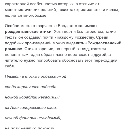
характерной особенностью которых, в отличие от 
монотеистических религий, таких как христианство и ислам, 
является многобожие.
Особое место в творчестве Бродского занимают 
рождественские стихи
. Хотя поэт и был атеистом, такие 
тексты он создавал почти к каждому Рождеству. Среди 
подобных произведений можно выделить 
«Рождественский 
романс»
. Стихотворение, на первый взгляд, кажется 
непонятным: один образ плавно перетекает в другой, а 
читателю нужно попробовать обосновать этот переход для 
себя.
Плывёт в тоске необъяснимой
среди кирпичного надсада
ночной кораблик негасимый
из Александровского сада,
ночной фонарик нелюдимый,
на розу жёлтую похожий,