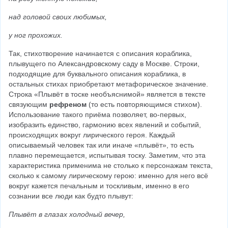
над головой своих любимых,
у ног прохожих.
Так, стихотворение начинается с описания кораблика, 
плывущего по Александровскому саду в Москве. Строки, 
подходящие для буквального описания кораблика, в 
остальных стихах приобретают метафорическое значение. 
Строка «Плывёт в тоске необъяснимой» является в тексте 
связующим 
рефреном
 (то есть повторяющимся стихом). 
Использование такого приёма позволяет, во-первых, 
изобразить единство, гармонию всех явлений и событий, 
происходящих вокруг лирического героя. Каждый 
описываемый человек так или иначе «плывёт», то есть 
плавно перемещается, испытывая тоску. Заметим, что эта 
характеристика применима не столько к персонажам текста, 
сколько к самому лирическому герою: именно для него всё 
вокруг кажется печальным и тоскливым, именно в его 
сознании все люди как будто плывут:
Плывёт в глазах холодный вечер,