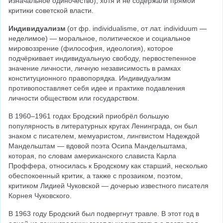
изначальное одиночество), хотя и не содержали прямой 
критики советской власти.
Индивидуализм
 (от фр. individualisme, от лат. individuum — 
неделимое) — моральное, политическое и социальное 
мировоззрение (философия, идеология), которое 
подчёркивает индивидуальную свободу, первостепенное 
значение личности, личную независимость в рамках 
конституционного правопорядка. Индивидуализм 
противопоставляет себя идее и практике подавления 
личности обществом или государством.
В 1960–1961 годах Бродский приобрёл большую 
популярность в литературных кругах Ленинграда, он был 
знаком с писателем, мемуаристом, лингвистом Надеждой 
Мандельштам — вдовой поэта Осипа Мандельштама, 
которая, по словам американского слависта Карла 
Проффера, относилась к Бродскому как старший, несколько 
обеспокоенный критик, а также с прозаиком, поэтом, 
критиком Лидией Чуковской — дочерью известного писателя 
Корнея Чуковского.
В 1963 году Бродский был подвергнут травле. В этот год в 