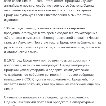
всей своей жизни — сочинительством. Бродский изучает 
английскую поэзию, особенно творчество Уистена Одена — 
оно окажет огромное влияние на поэта. В это же время 
Бродский публикует свои стихотворения в эмигрантских 
изданиях.
1960-е годы стали для поэта временем невероятно 
продуктивного труда: в это время создаются стихотворения 
«Остановка в пустыне», «Конец прекрасной эпохи», «Новые 
стансы к Августе». При этом тексты Бродского публикуются за 
рубежом не только на русском, но и на английском, польском 
и итальянском языках.
В 1972 году Бродскому пригрозили новыми арестами и 
допросами, если он не эмигрирует. Перед эмиграцией 
Бродский успел утвердить и одобрить самиздатовское 
четырёхтомное собрание сочинений — первое собрание, 
вышедшее в СССР, пусть и неофициально. Бродский, что 
является невероятным, стал признанным классиком ещё при 
жизни.
Сначала он направился в Лондон, где познакомился с 
Оденом; английский поэт ввёл Бродского в литературные 